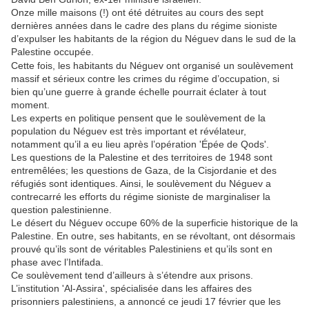
Onze mille maisons (!) ont été détruites au cours des sept
dernières années dans le cadre des plans du régime sioniste
d’expulser les habitants de la région du Néguev dans le sud de la
Palestine occupée.
Cette fois, les habitants du Néguev ont organisé un soulèvement
massif et sérieux contre les crimes du régime d’occupation, si
bien qu’une guerre à grande échelle pourrait éclater à tout
moment.
Les experts en politique pensent que le soulèvement de la
population du Néguev est très important et révélateur,
notamment qu’il a eu lieu après l’opération 'Épée de Qods'.
Les questions de la Palestine et des territoires de 1948 sont
entremêlées; les questions de Gaza, de la Cisjordanie et des
réfugiés sont identiques. Ainsi, le soulèvement du Néguev a
contrecarré les efforts du régime sioniste de marginaliser la
question palestinienne.
Le désert du Néguev occupe 60% de la superficie historique de la
Palestine. En outre, ses habitants, en se révoltant, ont désormais
prouvé qu’ils sont de véritables Palestiniens et qu’ils sont en
phase avec l’Intifada.
Ce soulèvement tend d’ailleurs à s’étendre aux prisons.
L’institution 'Al-Assira', spécialisée dans les affaires des
prisonniers palestiniens, a annoncé ce jeudi 17 février que les