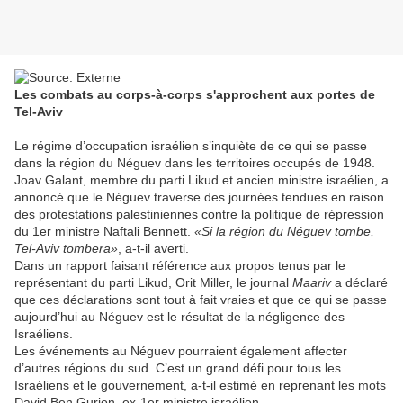
Les combats au corps-à-corps s'approchent aux portes de
Tel-Aviv
Le régime d’occupation israélien s’inquiète de ce qui se passe
dans la région du Néguev dans les territoires occupés de 1948.
Joav Galant, membre du parti Likud et ancien ministre israélien, a
annoncé que le Néguev traverse des journées tendues en raison
des protestations palestiniennes contre la politique de répression
du 1er ministre Naftali Bennett.
«Si la région du Néguev tombe,
Tel-Aviv tombera»
, a-t-il averti.
Dans un rapport faisant référence aux propos tenus par le
représentant du parti Likud, Orit Miller, le journal
Maariv
a déclaré
que ces déclarations sont tout à fait vraies et que ce qui se passe
aujourd’hui au Néguev est le résultat de la négligence des
Israéliens.
Les événements au Néguev pourraient également affecter
d’autres régions du sud. C’est un grand défi pour tous les
Israéliens et le gouvernement, a-t-il estimé en reprenant les mots
David Ben Gurion, ex-1er ministre israélien.