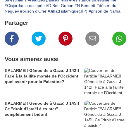
palestiniens
#réfugiés palestiniens
#résistance palestinienne
#Cisjordanie occupée
#D.Ben Gurion
#N.Bennett
#désert du
Néguev
#prison d'Ofer
#Jihad islamique(JIP)
#prison de Nafha
Partager
Vous aimerez aussi
!!ALARME!! Génocide à Gaza: J 142!!
Face à la faillite morale de l’Occident,
quel avenir pour la Palestine?
!!ALARME!! Génocide à Gaza: J 145!!
Ce "droit d'Israël à exister"
complètement bidon!