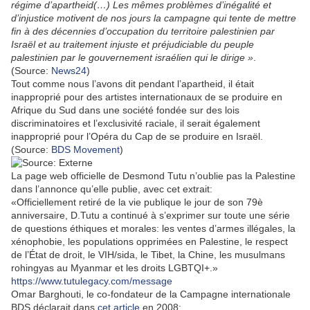
régime d’apartheid(…) Les mêmes problèmes d’inégalité et
d’injustice motivent de nos jours la campagne qui tente de mettre
fin à des décennies d’occupation du territoire palestinien par
Israël et au traitement injuste et préjudiciable du peuple
palestinien par le gouvernement israélien qui le dirige »
.
(Source:
News24
)
Tout comme nous l’avons dit pendant l’apartheid, il était
inapproprié pour des artistes internationaux de se produire en
Afrique du Sud dans une société fondée sur des lois
discriminatoires et l’exclusivité raciale, il serait également
inapproprié pour l’Opéra du Cap de se produire en Israël.
(Source:
BDS Movement
)
La page web officielle de Desmond Tutu n’oublie pas la Palestine
dans l’annonce qu’elle publie, avec cet extrait:
«Officiellement retiré de la vie publique le jour de son 79è
anniversaire, D.Tutu a continué à s’exprimer sur toute une série
de questions éthiques et morales: les ventes d’armes illégales, la
xénophobie, les populations opprimées en Palestine, le respect
de l’État de droit, le VIH/sida, le Tibet, la Chine, les musulmans
rohingyas au Myanmar et les droits LGBTQI+.»
https://www.tutulegacy.com/message
Omar Barghouti, le co-fondateur de la Campagne internationale
BDS déclarait dans
cet article
en 2008: