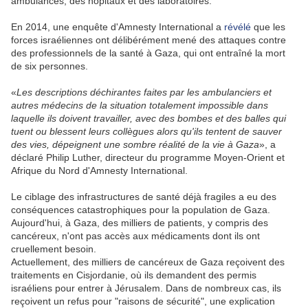
ambulances, des hôpitaux et des laboratoires.
En 2014, une enquête d'Amnesty International a
révélé
que les
forces israéliennes ont délibérément mené des attaques contre
des professionnels de la santé à
Gaza
, qui ont entraîné la mort
de six personnes.
«
Les descriptions déchirantes faites par les ambulanciers et
autres médecins de la situation totalement impossible dans
laquelle ils doivent travailler, avec des bombes et des balles qui
tuent ou blessent leurs collègues alors qu'ils tentent de sauver
des vies, dépeignent une sombre réalité de la vie à Gaza
», a
déclaré Philip Luther, directeur du programme Moyen-Orient et
Afrique du Nord d'Amnesty International.
Le ciblage des infrastructures de santé déjà fragiles a eu des
conséquences catastrophiques pour la population de
Gaza
.
Aujourd'hui, à
Gaza
, des milliers de patients, y compris des
cancéreux, n'ont pas accès aux médicaments dont ils ont
cruellement besoin.
Actuellement, des milliers de cancéreux de
Gaza
reçoivent des
traitements en
Cisjordanie
, où ils demandent des permis
israéliens pour entrer à
Jérusalem
.
Dans de nombreux cas, ils
reçoivent un refus pour "raisons de sécurité", une explication