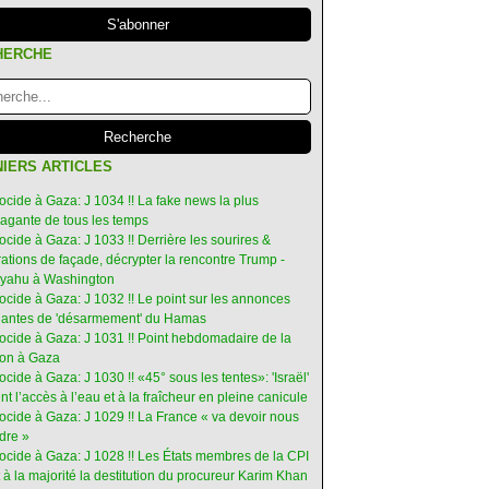
HERCHE
IERS ARTICLES
ocide à Gaza: J 1034 !! La fake news la plus
vagante de tous les temps
ocide à Gaza: J 1033 !! Derrière les sourires &
ations de façade, décrypter la rencontre Trump -
yahu à Washington
ocide à Gaza: J 1032 !! Le point sur les annonces
ruantes de 'désarmement' du Hamas
nocide à Gaza: J 1031 !! Point hebdomadaire de la
ion à Gaza
ocide à Gaza: J 1030 !! «45° sous les tentes»: 'Israël'
int l’accès à l’eau et à la fraîcheur en pleine canicule
ocide à Gaza: J 1029 !! La France « va devoir nous
dre »
nocide à Gaza: J 1028 !! Les États membres de la CPI
 à la majorité la destitution du procureur Karim Khan