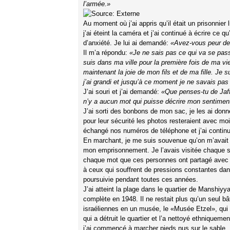
l’armée.»
Au moment où j’ai appris qu’il était un prisonnier l
j’ai éteint la caméra et j’ai continué à écrire ce qu
d’anxiété. Je lui ai demandé:
«Avez-vous peur de 
Il m’a répondu:
«Je ne sais pas ce qui va se pass
suis dans ma ville pour la première fois de ma vie
maintenant la joie de mon fils et de ma fille. Je
j’ai grandi et jusqu’à ce moment je ne savais pas 
J’ai souri et j’ai demandé:
«Que penses-tu de Ja
n’y a aucun mot qui puisse décrire mon sentime
J’ai sorti des bonbons de mon sac, je les ai donnés
pour leur sécurité les photos resteraient avec mo
échangé nos numéros de téléphone et j’ai continu
En marchant, je me suis souvenue qu’on m’avait r
mon emprisonnement. Je l’avais visitée chaque se
chaque mot que ces personnes ont partagé avec m
à ceux qui souffrent de pressions constantes dans
poursuivie pendant toutes ces années.
J’ai atteint la plage dans le quartier de Manshiyy
complète en 1948. Il ne restait plus qu’un seul bâ
israéliennes en un musée, le «Musée Etzel», qui c
qui a détruit le quartier et l’a nettoyé ethnique
j’ai commencé à marcher pieds nus sur le sable.