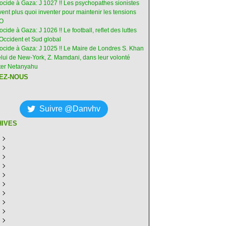
nocide à Gaza: J 1027 !! Les psychopathes sionistes
ent plus quoi inventer pour maintenir les tensions
-O
ocide à Gaza: J 1026 !! Le football, reflet des luttes
Occident et Sud global
nocide à Gaza: J 1025 !! Le Maire de Londres S. Khan
elui de New-York, Z. Mamdani, dans leur volonté
êter Netanyahu
EZ-NOUS
Suivre @Danvhv
HIVES
ût
(6)
illet
écembre
(30)
(28)
in
ovembre
écembre
(29)
(30)
(31)
ai
tobre
ovembre
écembre
(31)
(31)
(30)
(31)
ril
eptembre
tobre
ovembre
écembre
(29)
(31)
(30)
(27)
(30)
ars
ût
eptembre
tobre
ovembre
écembre
(31)
(31)
(32)
(26)
(27)
(30)
vrier
illet
ût
eptembre
tobre
ovembre
écembre
(31)
(31)
(26)
(26)
(26)
(28)
(26)
nvier
in
illet
ût
eptembre
tobre
ovembre
écembre
(29)
(15)
(30)
(29)
(26)
(26)
(30)
(26)
ai
in
illet
ût
eptembre
tobre
ovembre
écembre
(31)
(29)
(18)
(19)
(29)
(29)
(30)
(26)