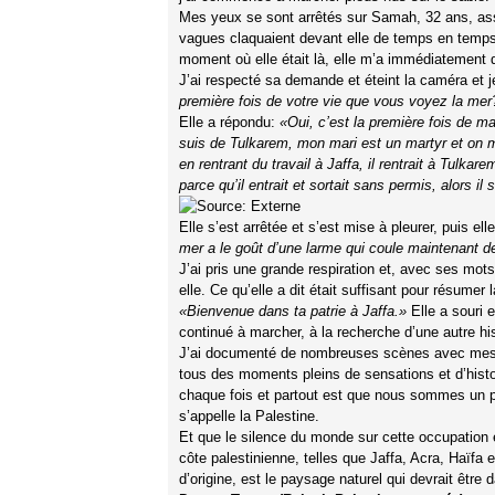
Mes yeux se sont arrêtés sur Samah, 32 ans, assis
vagues claquaient devant elle de temps en temps
moment où elle était là, elle m’a immédiatement 
J’ai respecté sa demande et éteint la caméra et j
première fois de votre vie que vous voyez la mer
Elle a répondu:
«Oui, c’est la première fois de ma
suis de Tulkarem, mon mari est un martyr et on m’
en rentrant du travail à Jaffa, il rentrait à Tulkarem
parce qu’il entrait et sortait sans permis, alors il 
Elle s’est arrêtée et s’est mise à pleurer, puis el
mer a le goût d’une larme qui coule maintenant 
J’ai pris une grande respiration et, avec ses mots
elle. Ce qu’elle a dit était suffisant pour résumer la
«Bienvenue dans ta patrie à Jaffa.»
Elle a souri e
continué à marcher, à la recherche d’une autre hi
J’ai documenté de nombreuses scènes avec mes c
tous des moments pleins de sensations et d’histoir
chaque fois et partout est que nous sommes un peu
s’appelle la Palestine.
Et que le silence du monde sur cette occupation e
côte palestinienne, telles que Jaffa, Acra, Haïfa
d’origine, est le paysage naturel qui devrait être d