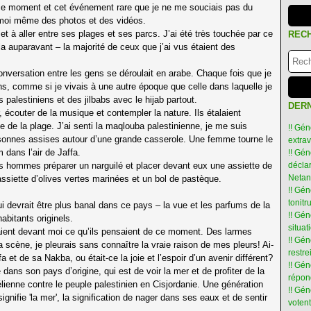
r ce moment et cet événement rare que je ne me souciais pas du
re moi même des photos et des vidéos.
 à aller entre ses plages et ses parcs. J’ai été très touchée par ce
REC
a auparavant – la majorité de ceux que j’ai vus étaient des
nversation entre les gens se déroulait en arabe. Chaque fois que je
ns, comme si je vivais à une autre époque que celle dans laquelle je
alestiniens et des jilbabs avec le hijab partout.
DERN
 écouter de la musique et contempler la nature. Ils étalaient
le de la plage. J’ai senti la maqlouba palestinienne, je me suis
!! Gén
ersonnes assises autour d’une grande casserole. Une femme tourne le
extra
 dans l’air de Jaffa.
!! Gén
s hommes préparer un narguilé et placer devant eux une assiette de
déclar
Netan
assiette d’olives vertes marinées et un bol de pastèque.
!! Gén
tonit
ui devrait être plus banal dans ce pays – la vue et les parfums de la
!! Gé
abitants originels.
situat
ient devant moi ce qu’ils pensaient de ce moment. Des larmes
!! Gén
 scène, je pleurais sans connaître la vraie raison de mes pleurs! Ai-
restre
a et de sa Nakba, ou était-ce la joie et l’espoir d’un avenir différent?
!! Gén
e dans son pays d’origine, qui est de voir la mer et de profiter de la
répon
élienne contre le peuple palestinien en Cisjordanie. Une génération
!! Gé
gnifie 'la mer', la signification de nager dans ses eaux et de sentir
votent