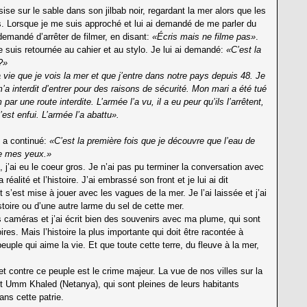
e sur le sable dans son jilbab noir, regardant la mer alors que les
. Lorsque je me suis approché et lui ai demandé de me parler du
demandé d’arrêter de filmer, en disant:
«Écris mais ne filme pas»
.
e suis retournée au cahier et au stylo. Je lui ai demandé:
«C’est la
?»
 vie que je vois la mer et que j’entre dans notre pays depuis 48. Je
a interdit d’entrer pour des raisons de sécurité. Mon mari a été tué
 par une route interdite. L’armée l’a vu, il a eu peur qu’ils l’arrêtent,
s’est enfui. L’armée l’a abattu».
le a continué:
«C’est la première fois que je découvre que l’eau de
de mes yeux.»
, j’ai eu le coeur gros. Je n’ai pas pu terminer la conversation avec
 réalité et l’histoire. J’ai embrassé son front et je lui ai dit
t s’est mise à jouer avec les vagues de la mer. Je l’ai laissée et j’ai
stoire ou d’une autre larme du sel de cette mer.
améras et j’ai écrit bien des souvenirs avec ma plume, qui sont
es. Mais l’histoire la plus importante qui doit être racontée à
ple qui aime la vie. Et que toute cette terre, du fleuve à la mer,
t contre ce peuple est le crime majeur. La vue de nos villes sur la
 et Umm Khaled (Netanya), qui sont pleines de leurs habitants
ans cette patrie.