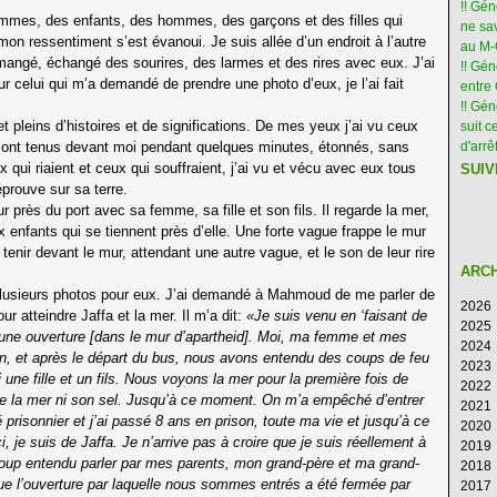
!! Gé
emmes, des enfants, des hommes, des garçons et des filles qui
ne sav
 mon ressentiment s’est évanoui. Je suis allée d’un endroit à l’autre
au M
 mangé, échangé des sourires, des larmes et des rires avec eux. J’ai
!! Gén
ur celui qui m’a demandé de prendre une photo d’eux, je l’ai fait
entre 
!! Gé
pleins d’histoires et de significations. De mes yeux j’ai vu ceux
suit c
e sont tenus devant moi pendant quelques minutes, étonnés, sans
d'arr
 qui riaient et ceux qui souffraient, j’ai vu et vécu avec eux tous
SUIV
éprouve sur sa terre.
près du port avec sa femme, sa fille et son fils. Il regarde la mer,
x enfants qui se tiennent près d’elle. Une forte vague frappe le mur
tenir devant le mur, attendant une autre vague, et le son de leur rire
ARC
s plusieurs photos pour eux. J’ai demandé à Mahmoud de me parler de
2026
r atteindre Jaffa et la mer. Il m’a dit:
«Je suis venu en ‘faisant de
2025
Ao
d’une ouverture [dans le mur d’apartheid]. Moi, ma femme et mes
2024
Ju
D
 et après le départ du bus, nous avons entendu des coups de feu
2023
Ju
N
D
 une fille et un fils. Nous voyons la mer pour la première fois de
2022
M
Oc
N
D
r de la mer ni son sel. Jusqu’à ce moment. On m’a empêché d’entrer
2021
Av
S
Oc
N
D
é prisonnier et j’ai passé 8 ans en prison, toute ma vie et jusqu’à ce
2020
M
Ao
S
Oc
N
D
i, je suis de Jaffa. Je n’arrive pas à croire que je suis réellement à
2019
Fé
Ju
Ao
S
Oc
N
D
coup entendu parler par mes parents, mon grand-père et ma grand-
2018
Ja
Ju
Ju
Ao
S
Oc
N
D
que l’ouverture par laquelle nous sommes entrés a été fermée par
2017
M
Ju
Ju
Ao
S
Oc
N
D