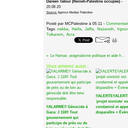
Dareen Tatour (Reineh-Palestine occupée) -
20.08.20
Source:
Agence Medias Palestine
Posté par MCPalestine à 05:11 -
Commentair
Tags:
nakba
,
Haïfa
,
Jaffa
,
Nazareth
,
Irgou
Tulkarem
,
Acra
Le Hamas: pragmatisme politique et aide humanitaire
Vous aimerez aussi :
!!ALERTE!!ALERTE
'projet sioniste' es
!!ALARME!! Génocide à
condamné et appe
Gaza: J 118!! Tout
disparaître + Évè
gouvernement qui
participe de près ou de