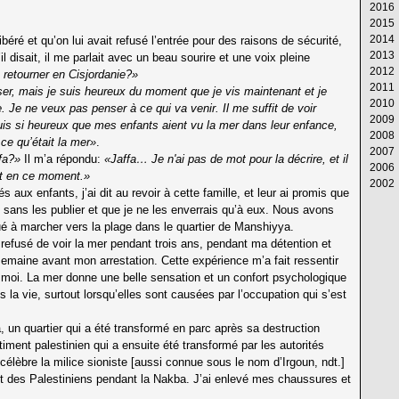
2016
Av
M
Ju
Ju
Ao
S
Oc
N
D
2015
M
Av
M
Ju
Ju
Ao
S
Oc
N
D
2014
Fé
M
Av
M
Ju
Ju
Ao
S
Oc
N
D
ibéré et qu’on lui avait refusé l’entrée pour des raisons de sécurité,
2013
Ja
Fé
M
Av
M
Ju
Ju
Ao
S
Oc
N
D
’il disait, il me parlait avec un beau sourire et une voix pleine
2012
Ja
Fé
M
Av
M
Ju
Ju
Ao
S
Oc
N
D
retourner en Cisjordanie?»
2011
Ja
Fé
M
Av
M
Ju
Ju
Ao
S
Oc
N
D
er, mais je suis heureux du moment que je vis maintenant et je
2010
Ja
Fé
M
Av
M
Ju
Ju
Ao
S
Oc
N
D
. Je ne veux pas penser à ce qui va venir. Il me suffit de voir
2009
Ja
Fé
M
Av
M
Ju
Ju
Ao
S
Oc
N
D
 suis si heureux que mes enfants aient vu la mer dans leur enfance,
2008
Ja
Fé
M
Av
M
Ju
Ju
Ao
S
Oc
N
D
ce qu’était la mer»
.
2007
Ja
Fé
M
Av
M
Ju
Ju
Ao
S
Oc
N
D
ffa?»
Il m’a répondu:
«Jaffa… Je n'ai pas de mot pour la décrire, et il
2006
Ja
Fé
M
Av
M
Ju
Ju
Ao
S
Oc
N
D
nt en ce moment.»
2002
Ja
Fé
M
Av
M
Ju
Ju
Ao
S
Oc
N
D
 aux enfants, j’ai dit au revoir à cette famille, et leur ai promis que
Ja
Fé
M
Av
M
Ju
Ju
Ao
S
Oc
N
Ja
i sans les publier et que je ne les enverrais qu’à eux. Nous avons
Ja
Fé
M
Av
M
Ju
Ju
Ao
S
é à marcher vers la plage dans le quartier de Manshiyya.
Ja
Fé
M
Av
M
Ju
Ju
Ao
efusé de voir la mer pendant trois ans, pendant ma détention et
Ja
Fé
M
Av
M
Ju
Ju
maine avant mon arrestation. Cette expérience m’a fait ressentir
Ja
Fé
M
Av
M
Ju
oi. La mer donne une belle sensation et un confort psychologique
Ja
Fé
M
Av
M
 la vie, surtout lorsqu’elles sont causées par l’occupation qui s’est
Ja
Fé
M
Av
Ja
Fé
M
a, un quartier qui a été transformé en parc après sa destruction
Ja
Fé
Ja
timent palestinien qui a ensuite été transformé par les autorités
élèbre la milice sioniste [aussi connue sous le nom d’Irgoun, ndt.]
ment des Palestiniens pendant la Nakba. J’ai enlevé mes chaussures et