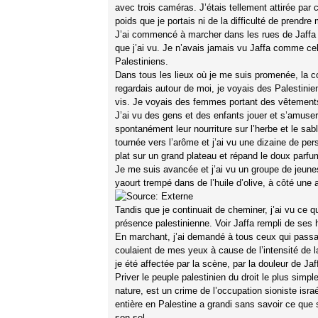
avec trois caméras. J’étais tellement attirée pa
poids que je portais ni de la difficulté de prend
J’ai commencé à marcher dans les rues de Jaffa et
que j’ai vu. Je n’avais jamais vu Jaffa comme cel
Palestiniens.
Dans tous les lieux où je me suis promenée, la co
regardais autour de moi, je voyais des Palestinie
vis. Je voyais des femmes portant des vêtements p
J’ai vu des gens et des enfants jouer et s’amuser,
spontanément leur nourriture sur l’herbe et le sab
tournée vers l’arôme et j’ai vu une dizaine de p
plat sur un grand plateau et répand le doux parfum
Je me suis avancée et j’ai vu un groupe de jeune
yaourt trempé dans de l’huile d’olive, à côté une 
Tandis que je continuait de cheminer, j’ai vu ce q
présence palestinienne. Voir Jaffa rempli de ses h
En marchant, j’ai demandé à tous ceux qui passa
coulaient de mes yeux à cause de l’intensité de la
je été affectée par la scène, par la douleur de Jaff
Priver le peuple palestinien du droit le plus simpl
nature, est un crime de l’occupation sioniste isra
entière en Palestine a grandi sans savoir ce que si
son sel.