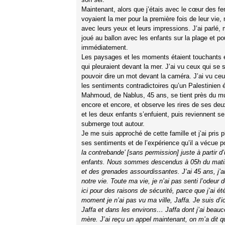
Maintenant, alors que j’étais avec le cœur des f
voyaient la mer pour la première fois de leur vie,
avec leurs yeux et leurs impressions. J’ai parlé,
joué au ballon avec les enfants sur la plage et po
immédiatement.
Les paysages et les moments étaient touchants et 
qui pleuraient devant la mer. J’ai vu ceux qui s
pouvoir dire un mot devant la caméra. J’ai vu ceux
les sentiments contradictoires qu’un Palestinien 
Mahmoud, de Nablus, 45 ans, se tient près du mur 
encore et encore, et observe les rires de ses deu
et les deux enfants s’enfuient, puis reviennent se 
submerge tout autour.
Je me suis approché de cette famille et j’ai pri
ses sentiments et de l’expérience qu’il a vécue pou
la contrebande’ [sans permission] juste à partir 
enfants. Nous sommes descendus à 05h du matin,
et des grenades assourdissantes. J’ai 45 ans, j’ai
notre vie. Toute ma vie, je n’ai pas senti l’odeu
ici pour des raisons de sécurité, parce que j’ai ét
moment je n’ai pas vu ma ville, Jaffa. Je suis d’ic
Jaffa et dans les environs… Jaffa dont j’ai beau
mère. J’ai reçu un appel maintenant, on m’a dit 