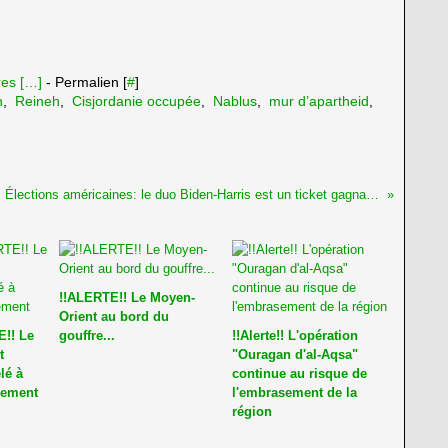
es [
…
]
- Permalien [
#
]
n
,
Reineh
,
Cisjordanie occupée
,
Nablus
,
mur d’apartheid
,
Élections américaines: le duo Biden-Harris est un ticket gagnant pour Israël
!!ALERTE!! Le Moyen-
Orient au bord du
!! Le
gouffre...
!!Alerte!! L'opération
t
"Ouragan d'al-Aqsa"
lé à
continue au risque de
nement
l'embrasement de la
région