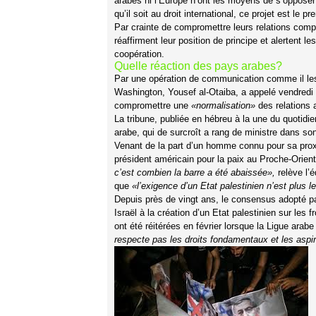
arabes ni l’Europe n’ont les moyens de s’opposer à
qu’il soit au droit international, ce projet est le 
Par crainte de compromettre leurs relations com
réaffirment leur position de principe et alertent l
coopération.
Quelle réaction des pays arabes?
Par une opération de communication comme il les
Washington, Yousef al-Otaiba, a appelé vendredi I
compromettre une
«normalisation»
des relations 
La tribune, publiée en hébreu à la une du quotidie
arabe, qui de surcroît a rang de ministre dans s
Venant de la part d’un homme connu pour sa proxim
président américain pour la paix au Proche-Orient
c’est combien la barre a été abaissée»,
relève l’é
que
«l’exigence d’un Etat palestinien n’est plus le
Depuis près de vingt ans, le consensus adopté pa
Israël à la création d’un Etat palestinien sur les
ont été réitérées en février lorsque la Ligue arabe
respecte pas les droits fondamentaux et les aspir