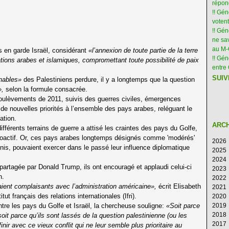
répon
!! Gé
votent
!! Gé
ne sav
au M
is en garde Israël, considérant
«l’annexion de toute partie de la terre
!! Gén
ions arabes et islamiques, compromettant toute possibilité de paix
entre 
SUIV
énables»
des Palestiniens perdure, il y a longtemps que la question
»,
selon la formule consacrée.
oulèvements de 2011, suivis des guerres civiles, émergences
é de nouvelles priorités à l’ensemble des pays arabes, reléguant le
ation.
ARC
 différents terrains de guerre a attisé les craintes des pays du Golfe,
t proactif. Or, ces pays arabes longtemps désignés comme 'modérés'
2026
Unis, pouvaient exercer dans le passé leur influence diplomatique
2025
Ao
2024
Ju
D
partagée par Donald Trump, ils ont encouragé et applaudi celui-ci
2023
Ju
N
D
n.
2022
M
Oc
N
D
aient complaisants avec l’administration américaine»,
écrit Elisabeth
2021
Av
S
Oc
N
D
itut français des relations internationales (Ifri).
2020
M
Ao
S
Oc
N
D
tre les pays du Golfe et Israël, la chercheuse souligne:
«Soit parce
2019
Fé
Ju
Ao
S
Oc
N
D
2018
Ja
Ju
Ju
Ao
S
Oc
N
D
 soit parce qu’ils sont lassés de la question palestinienne (ou les
2017
M
Ju
Ju
Ao
S
Oc
N
D
finir avec ce vieux conflit qui ne leur semble plus prioritaire au