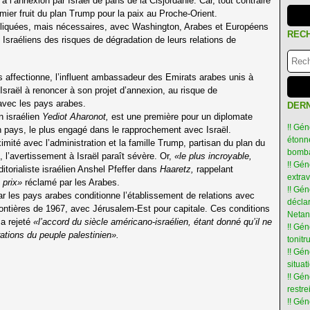
 l’annexion par Israël de pans de la Cisjordanie. Car, tout contraire
premier fruit du plan Trump pour la paix au Proche-Orient.
pliquées, mais nécessaires, avec Washington, Arabes et Européens
REC
es Israéliens des risques de dégradation de leurs relations de
 affectionne, l’influent ambassadeur des Emirats arabes unis à
sraël à renoncer à son projet d’annexion, au risque de
avec les pays arabes.
DERN
n israélien
Yediot Aharonot,
est une première pour un diplomate
!! Gén
on pays, le plus engagé dans le rapprochement avec Israël.
étonné
ité avec l’administration et la famille Trump, partisan du plan du
bomba
, l’avertissement à Israël paraît sévère. Or,
«le plus incroyable,
!! Gén
ditorialiste israélien Anshel Pfeffer dans
Haaretz,
rappelant
extra
 prix»
réclamé par les Arabes.
!! Gén
r les pays arabes conditionne l’établissement de relations avec
déclar
 frontières de 1967, avec Jérusalem-Est pour capitale. Ces conditions
Netan
 a rejeté
«l’accord du siècle américano-israélien, étant donné qu’il ne
!! Gén
ations du peuple palestinien».
tonit
!! Gé
situat
!! Gén
restre
!! Gén