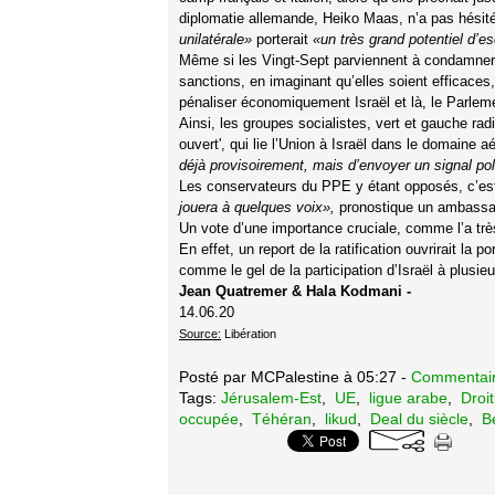
diplomatie allemande, Heiko Maas, n’a pas hésité 
unilatérale»
porterait
«un très grand potentiel d’e
Même si les Vingt-Sept parviennent à condamner u
sanctions, en imaginant qu’elles soient efficaces
pénaliser économiquement Israël et là, le Parlem
Ainsi, les groupes socialistes, vert et gauche radi
ouvert', qui lie l’Union à Israël dans le domaine a
déjà provisoirement, mais d’envoyer un signal pol
Les conservateurs du PPE y étant opposés, c’est
jouera à quelques voix»,
pronostique un ambassa
Un vote d’une importance cruciale, comme l’a tr
En effet, un report de la ratification ouvrirait la 
comme le gel de la participation d’Israël à plus
Jean Quatremer & Hala Kodmani -
14.06.20
Source:
Libération
Posté par MCPalestine à 05:27 -
Commentair
Tags:
Jérusalem-Est
,
UE
,
ligue arabe
,
Droit
occupée
,
Téhéran
,
likud
,
Deal du siècle
,
Be