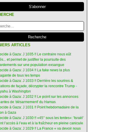
HERCHE
IERS ARTICLES
ocide à Gaza: J 1035 !! Le contraire nous eût
s... et permet de justifier la poursuite des
rdements sur une population exsangue
ocide à Gaza: J 1034 !! La fake news la plus
vagante de tous les temps
ocide à Gaza: J 1033 !! Derrière les sourires &
ations de façade, décrypter la rencontre Trump -
yahu à Washington
ocide à Gaza: J 1032 !! Le point sur les annonces
ruantes de 'désarmement' du Hamas
nocide à Gaza: J 1031 !! Point hebdomadaire de la
ion à Gaza
ocide à Gaza: J 1030 !! «45° sous les tentes»: 'Israël'
int l’accès à l’eau et à la fraîcheur en pleine canicule
ocide à Gaza: J 1029 !! La France « va devoir nous