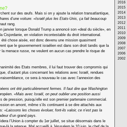
2016
Av
M
Ju
Ju
Ao
S
Oc
N
D
2015
M
Av
M
Ju
Ju
Ao
S
Oc
N
D
nne?
2014
Fé
M
Av
M
Ju
Ju
Ao
S
Oc
N
D
chent sur des œufs. Mais si on y ajoute la relation transatlantique,
2013
Ja
Fé
M
Av
M
Ju
Ju
Ao
S
Oc
N
D
phares d’une voiture:
«Israël plus les Etats-Unis, ça fait beaucoup
2012
Ja
Fé
M
Av
M
Ju
Ju
Ao
S
Oc
N
D
aut rang.
2011
Ja
Fé
M
Av
M
Ju
Ju
Ao
S
Oc
N
D
en janvier lorsque Donald Trump a annoncé son «deal du siècle», en
2010
Ja
Fé
M
Av
M
Ju
Ju
Ao
S
Oc
N
D
a Cisjordanie, en violation incontestable du droit international.
2009
Ja
Fé
M
Av
M
Ju
Ju
Ao
S
Oc
N
D
ais été chose aisée, est donc devenu une mission quasiment
2008
Ja
Fé
M
Av
M
Ju
Ju
Ao
S
Oc
N
D
èrent que le gouvernement israélien est dans son droit tandis que la
2007
Ja
Fé
M
Av
M
Ju
Ju
Ao
S
Oc
N
D
ar la menace russe, ne veulent en aucun cas prendre le risque de
2006
Ja
Fé
M
Av
M
Ju
Ju
Ao
S
Oc
N
D
2002
Ja
Fé
M
Av
M
Ju
Ju
Ao
S
Oc
N
D
Ja
Fé
M
Av
M
Ju
Ju
Ao
S
Oc
N
Ja
’unanimité des Etats membres, il lui faut trouver des compromis qui
Ja
Fé
M
Av
M
Ju
Ju
Ao
S
ue, d’autant plus concernant les relations avec Israël, rendues
Ja
Fé
M
Av
M
Ju
Ju
Ao
te vraisemblance, ce sera à nouveau le cas avec l’annexion des
Ja
Fé
M
Av
M
Ju
Ju
Ja
Fé
M
Av
M
Ju
éens ont été particulièrement fermes. Il faut dire que Washington
Ja
Fé
M
Av
M
uropéen.
«Mais avec Israël, on peut oublier une position aussi
Ja
Fé
M
Av
 de pression, puisqu’elle est son premier partenaire commercial.
Ja
Fé
M
Ja
Fé
ession en amont, même s’ils continuent à se dire attachés aux
Ja
ts:
«Laissons les choses évoluer, font-ils valoir, ce n’est pas la
deur d’un grand pays.
idera l’Union à compter du 1er juillet, se situe désormais dans le
que-là la retenue. Mal accueilli à Jérusalem le 10 juin, le chef de la