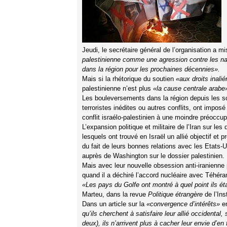
Jeudi, le secrétaire général de l’organisation a m
palestinienne comme une agression contre les nat
dans la région pour les prochaines décennies».
Mais si la rhétorique du soutien
«aux droits inali
palestinienne n’est plus
«la cause centrale arabe
Les bouleversements dans la région depuis les s
terroristes inédites ou autres conflits, ont impos
conflit israélo-palestinien à une moindre préoccup
L’expansion politique et militaire de l’Iran sur les
lesquels ont trouvé en Israël un allié objectif e
du fait de leurs bonnes relations avec les Etats-
auprès de Washington sur le dossier palestinien.
Mais avec leur nouvelle obsession anti-iranienne 
quand il a déchiré l’accord nucléaire avec Téhéra
«Les pays du Golfe ont montré à quel point ils ét
Marteu, dans la revue
Politique étrangère
de l’Inst
Dans un article sur la
«convergence d’intérêts»
en
qu’ils cherchent à satisfaire leur allié occidental,
deux), ils n’arrivent plus à cacher leur envie d’en 