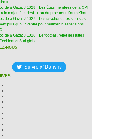
dre »
nocide à Gaza: J 1028 !! Les États membres de la CPI
 à la majorité la destitution du procureur Karim Khan
nocide à Gaza: J 1027 !! Les psychopathes sionistes
ent plus quoi inventer pour maintenir les tensions
-O
ocide à Gaza: J 1026 !! Le football, reflet des luttes
Occident et Sud global
EZ-NOUS
Suivre @Danvhv
HIVES
ût
(7)
illet
écembre
(30)
(28)
in
ovembre
écembre
(29)
(30)
(31)
ai
tobre
ovembre
écembre
(31)
(31)
(30)
(31)
ril
eptembre
tobre
ovembre
écembre
(29)
(31)
(30)
(27)
(30)
ars
ût
eptembre
tobre
ovembre
écembre
(31)
(31)
(32)
(26)
(27)
(30)
vrier
illet
ût
eptembre
tobre
ovembre
écembre
(31)
(31)
(26)
(26)
(26)
(28)
(26)
nvier
in
illet
ût
eptembre
tobre
ovembre
écembre
(29)
(15)
(30)
(29)
(26)
(26)
(30)
(26)
ai
in
illet
ût
eptembre
tobre
ovembre
écembre
(31)
(29)
(18)
(19)
(29)
(29)
(30)
(26)