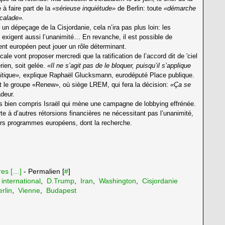
à faire part de la
«sérieuse inquiétude»
de Berlin: toute
«démarche
scalade».
n dépeçage de la Cisjordanie, cela n’ira pas plus loin: les
, exigent aussi l’unanimité… En revanche, il est possible de
ent européen peut jouer un rôle déterminant.
cale vont proposer mercredi que la ratification de l’accord dit de 'ciel
érien, soit gelée.
«Il ne s’agit pas de le bloquer, puisqu’il s’applique
itique»,
explique Raphaël Glucksmann, eurodéputé Place publique.
 le groupe «Renew», où siège LREM, qui fera la décision:
«Ça se
deur.
ès bien compris Israël qui mène une campagne de lobbying effrénée.
porte à d’autres rétorsions financières ne nécessitant pas l’unanimité,
ieurs programmes européens, dont la recherche.
es [
…
]
- Permalien [
#
]
 international
,
D.Trump
,
Iran
,
Washington
,
Cisjordanie
rlin
,
Vienne
,
Budapest