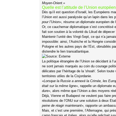
Moyen-Orient.»
Quelle est l’attitude de l’Union europée
Dès qu’il est question d’Israël, les Européens mar
l’Union est aussi paralysée qu’un lapin dans les 
pour l’Union»,
résume un diplomate européen de h
Or, ce cauchemar diplomatique s’est concrétisé 
fait son soutien à la volonté du Likud de dépecer l
Maintenir l’unité des Vingt-Sept, ce qui n’a jam
impossible: ainsi, l’Autriche et la Hongrie consid
Pologne et les autres pays de l’Est, obnubilés p
distendre le lien transatlantique.
La politique étrangère de l’Union se décidant à l
ne sont jamais marqués au coin du courage politiq
délicates par l’héritage de la 'shoah'. Selon tou
territoires utiles de la Cisjordanie.
«Lorsque la Russie a annexé la Crimée, les Europ
était sur la même ligne»,
rappelle un diplomate e
dure»,
alors même que l’Union a des moyens réels
Déjà, Vienne et Budapest ne veulent pas faire pr
résolutions de l’ONU sur une solution à deux Eta
peine de réagir maintenant»,
rapporte un ambassa
Mais, et c’est une première, l’Allemagne, qui prés
camp français et italien, alors qu’elle prêchait jus