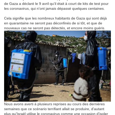
de
Gaza
a déclaré le 9 avril qu'il était à court de kits de test pour
les coronavirus, qui n'ont jamais dépassé quelques centaines.
Cela signifie que les nombreux habitants de
Gaza
qui sont déjà
en quarantaine ne seront pas déconfinés de si tôt, et que de
nouveaux cas ne seront pas détectés, et encore moins guéris.
Nous avons averti à plusieurs reprises au cours des dernières
semaines que ce scénario terrifiant allait se produire, d'autant
plus qu'
Israël
utilise le coronavirus comme une occasion d'isoler