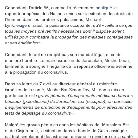
Cependant, l'article 56, comme l'a récemment
souligné
le
rapporteur spécial des Nations-unies sur la situation des droits de
l'homme dans les territoires palestiniens, Michael
Lynk,
exige
d'
Israël
, la puissance occupante, qu'il «
veille à ce que
tous les moyens préventifs nécessaires dont il dispose soient
utilisés pour combattre la propagation des maladies contagieuses
et des épidémies
».
Cependant,
Israël
ne remplit pas son mandat légal, et ce de
manière horrible.
Le maire israélien de
Jérusalem
, Moshe Leon,
lui-même, a souligné l'inégalité de la réponse officielle israélienne
à la propagation du coronavirus.
Dans sa lettre du 7 avril au directeur général du ministère
israélien de la santé, Moshe Bar Siman Tov, M.Léon a mis en
garde contre «
la grave pénurie d'équipements médicaux dans les
hôpitaux (palestiniens) de
Jérusalem-Est (occupée), en particulier
d'équipements de protection et d'équipements pour effectuer des
tests de dépistage du coronavirus
».
Malgré les graves pénuries dans les hôpitaux de
Jérusalem-
Est
et de
Cisjordanie
, la situation dans la bande de
Gaza
assiégée
est tout simplement désastreuse, puisque le ministère de la santé