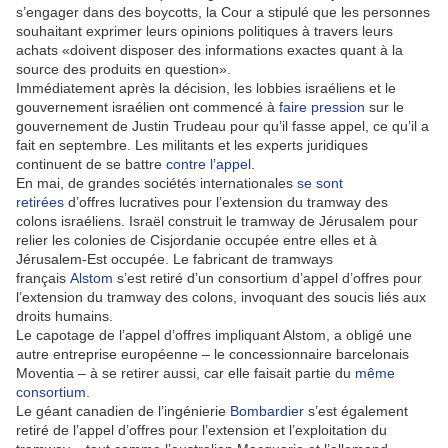
s’engager dans des boycotts, la Cour a stipulé que les personnes
souhaitant exprimer leurs opinions politiques à travers leurs
achats «doivent disposer des informations exactes quant à la
source des produits en question».
Immédiatement après la décision, les lobbies israéliens et le
gouvernement israélien ont commencé à
faire pression
sur le
gouvernement de Justin Trudeau pour qu’il fasse appel, ce qu’il a
fait en septembre. Les militants et les experts juridiques
continuent de se battre
contre l’appel
.
En mai, de grandes sociétés internationales
se sont
retirées
d’offres lucratives pour l’extension du tramway des
colons israéliens. Israël construit le tramway de Jérusalem pour
relier les colonies de Cisjordanie occupée entre elles et à
Jérusalem-Est occupée. Le fabricant de tramways
français
Alstom
s’est retiré d’un consortium d’appel d’offres pour
l’extension du tramway des colons, invoquant des soucis liés aux
droits humains.
Le capotage de l’appel d’offres impliquant Alstom, a obligé une
autre entreprise européenne – le concessionnaire barcelonais
Moventia – à se retirer aussi, car elle faisait partie du
même
consortium
.
Le géant canadien de l’ingénierie
Bombardier
s’est également
retiré de l’appel d’offres pour l’extension et l’exploitation du