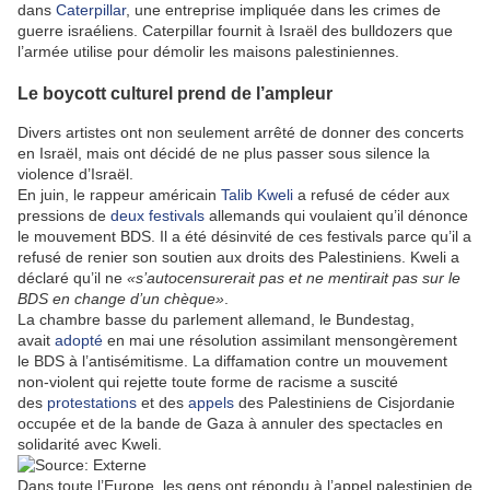
dans
Caterpillar
, une entreprise impliquée dans les crimes de
guerre israéliens. Caterpillar fournit à Israël des bulldozers que
l’armée utilise pour démolir les maisons palestiniennes.
Le boycott culturel prend de l’ampleur
Divers artistes ont non seulement arrêté de donner des concerts
en Israël, mais ont décidé de ne plus passer sous silence la
violence d’Israël.
En juin, le rappeur américain
Talib Kweli
a refusé de céder aux
pressions de
deux festivals
allemands qui voulaient qu’il dénonce
le mouvement BDS. Il a été désinvité de ces festivals parce qu’il a
refusé de renier son soutien aux droits des Palestiniens. Kweli a
déclaré qu’il ne
«s’autocensurerait pas et ne mentirait pas sur le
BDS en change d’un chèque»
.
La chambre basse du parlement allemand, le Bundestag,
avait
adopté
en mai une résolution assimilant mensongèrement
le BDS à l’antisémitisme. La diffamation contre un mouvement
non-violent qui rejette toute forme de racisme a suscité
des
protestations
et des
appels
des Palestiniens de Cisjordanie
occupée et de la bande de Gaza à annuler des spectacles en
solidarité avec Kweli.
Dans toute l’Europe, les gens ont répondu à l’appel palestinien de