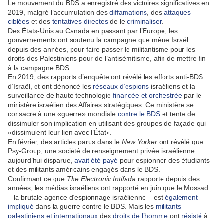
Le mouvement du BDS a enregistré des victoires significatives en
2019, malgré l’accumulation des
diffamations
, des
attaques
ciblées
et des
tentatives directes
de le
criminaliser
.
Des États-Unis au Canada en passant par l’Europe, les
gouvernements ont soutenu la campagne que mène Israël
depuis des années, pour faire passer le militantisme pour les
droits des Palestiniens pour de l’antisémitisme, afin de mettre fin
à la campagne BDS.
En 2019, des rapports d’enquête ont révélé les efforts anti-BDS
d’Israël, et ont dénoncé les
réseaux d’espions
israéliens et la
surveillance de haute technologie
financée et orchestrée
par le
ministère israélien des Affaires stratégiques. Ce ministère se
consacre à une «guerre» mondiale
contre le BDS
et tente de
dissimuler son implication en utilisant des groupes de façade qui
«dissimulent leur lien avec l’État».
En février, des articles parus dans le
New Yorker
ont révélé que
Psy-Group, une société de renseignement privée israélienne
aujourd’hui disparue,
avait été payé
pour espionner des étudiants
et des militants américains engagés dans le BDS.
Confirmant ce que
The Electronic Intifada
rapporte depuis des
années, les médias israéliens ont rapporté en juin que le Mossad
– la brutale agence d’espionnage israélienne – est
également
impliqué
dans la guerre contre le BDS. Mais les
militants
palestiniens et internationaux
des
droits de l’homme
ont
résisté
à