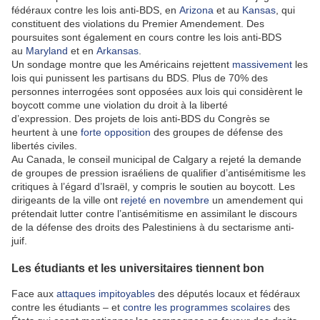
fédéraux contre les lois anti-BDS, en
Arizona
et au
Kansas
, qui
constituent des violations du Premier Amendement. Des
poursuites sont également en cours contre les lois anti-BDS
au
Maryland
et en
Arkansas
.
Un sondage montre que les Américains rejettent
massivement
les
lois qui punissent les partisans du BDS. Plus de 70% des
personnes interrogées sont opposées aux lois qui considèrent le
boycott comme une violation du droit à la liberté
d’expression. Des projets de lois anti-BDS du Congrès se
heurtent à une
forte opposition
des groupes de défense des
libertés civiles.
Au Canada, le conseil municipal de Calgary a rejeté la demande
de groupes de pression israéliens de qualifier d’antisémitisme les
critiques à l’égard d’Israël, y compris le soutien au boycott. Les
dirigeants de la ville ont
rejeté en novembre
un amendement qui
prétendait lutter contre l’antisémitisme en assimilant le discours
de la défense des droits des Palestiniens à du sectarisme anti-
juif.
Les étudiants et les universitaires tiennent bon
Face aux
attaques impitoyables
des députés locaux et fédéraux
contre les étudiants – et
contre les programmes scolaires
des