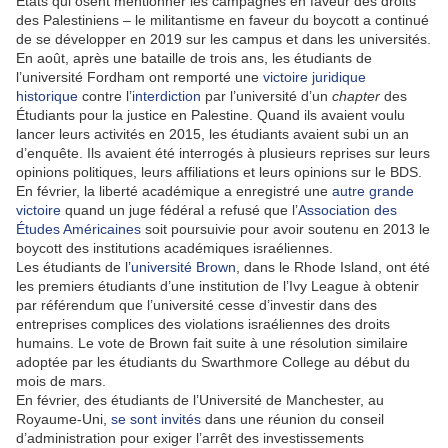
États qui osent mentionner les campagnes en faveur des droits
des Palestiniens – le militantisme en faveur du boycott a continué
de se développer en 2019 sur les campus et dans les universités.
En août, après une bataille de trois ans, les étudiants de
l’université Fordham ont remporté une
victoire juridique
historique
contre l’
interdiction
par l’université d’un
chapter
des
Étudiants pour la justice en Palestine. Quand ils avaient voulu
lancer leurs activités en 2015, les étudiants avaient subi un an
d’enquête. Ils avaient été interrogés à plusieurs reprises sur leurs
opinions politiques, leurs affiliations et leurs opinions sur le BDS.
En février, la liberté académique a enregistré une
autre grande
victoire
quand un juge fédéral a refusé que l’
Association des
Études Américaines
soit poursuivie pour avoir soutenu en 2013 le
boycott des institutions académiques israéliennes.
Les étudiants de l’
université Brown
, dans le Rhode Island, ont été
les premiers étudiants d’une institution de l’Ivy League à obtenir
par référendum que l’université cesse d’investir dans des
entreprises complices des violations israéliennes des droits
humains. Le vote de Brown fait suite à une résolution similaire
adoptée par les étudiants du Swarthmore College au début du
mois de mars.
En février, des étudiants de l’Université de Manchester, au
Royaume-Uni,
se sont invités
dans une réunion du conseil
d’administration pour exiger l’arrêt des investissements