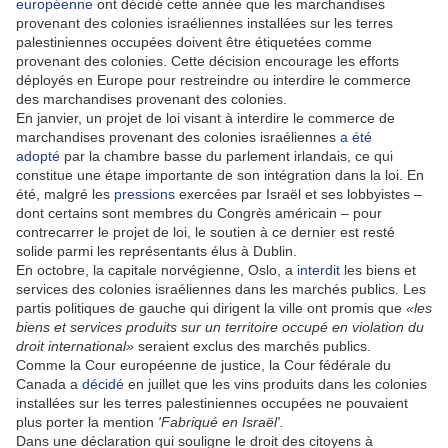
européenne
ont décidé cette année que les marchandises
provenant des colonies israéliennes installées sur les terres
palestiniennes occupées doivent être étiquetées comme
provenant des colonies. Cette décision encourage les efforts
déployés en Europe pour restreindre ou interdire le commerce
des marchandises provenant des colonies.
En janvier, un projet de loi visant à interdire le commerce de
marchandises provenant des colonies israéliennes
a été
adopté
par la chambre basse du parlement irlandais, ce qui
constitue une étape importante de son intégration dans la loi. En
été, malgré les
pressions
exercées par Israël et ses lobbyistes –
dont certains sont membres du Congrès américain – pour
contrecarrer le projet de loi, le soutien à ce dernier est resté
solide parmi les représentants élus à Dublin.
En octobre, la capitale norvégienne, Oslo, a
interdit
les biens et
services des colonies israéliennes dans les marchés publics. Les
partis politiques de gauche qui dirigent la ville ont promis que
«les
biens et services produits sur un territoire occupé en violation du
droit international»
seraient exclus des marchés publics.
Comme la Cour européenne de justice, la Cour fédérale du
Canada a
décidé
en juillet que les vins produits dans les colonies
installées sur les terres palestiniennes occupées ne pouvaient
plus porter la mention
'Fabriqué en Israël'.
Dans une déclaration qui souligne le droit des citoyens à