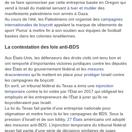
de se faire sponsoriser par cette entreprise basée en Oregon qui
vend à Israël du matériel servant à
tuer et mutiler
des
manifestants palestiniens non armés à Gaza.
Au cours de l’été, les Palestiniens ont organisé des
campagnes
internationales de boycott
appelant la marque de vêtements de
sport
'Puma'
à mettre fin à son soutien aux équipes de football
basées dans les colonies israéliennes.
La contestation des lois anti-BDS
Aux États-Unis, les défenseurs des droits civils ont tenu bon et
ont remporté d’importantes victoires juridiques contre les députés
des États et du gouvernement fédéral et les
mesures
draconiennes
qu’ils mettent en place pour
protéger
Israël contre
les campagnes de boycott.
En avril, un tribunal fédéral du Texas a émis une
injonction
temporaire
contre la loi votée par l’Etat en 2017 qui obligeait les
employés et les entrepreneurs de l’État à jurer qu’ils ne
boycotteraient pas Israël.
La loi du Texas fait partie d’une entreprise nationale pour
stigmatiser et mettre hors la loi les campagnes de BDS. Sous la
pression d’Israël et de son lobby,
27 États
américains ont adopté
des mesures anti-BDS. L’injonction temporaire du tribunal fédéral
texan fait partie d’une série de décisions similaires de juges