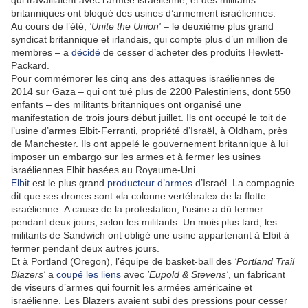
britanniques ont bloqué des usines d’armement israéliennes.
Au cours de l’été,
'Unite the Union'
– le deuxième plus grand
syndicat britannique et irlandais, qui compte plus d’un million de
membres – a
décidé
de cesser d’acheter des produits Hewlett-
Packard.
Pour commémorer les cinq ans des attaques israéliennes de
2014 sur Gaza – qui ont tué plus de 2200 Palestiniens, dont 550
enfants – des militants britanniques ont organisé une
manifestation de trois jours début juillet. Ils ont occupé le toit de
l’usine d’armes Elbit-Ferranti, propriété d’Israël, à Oldham, près
de Manchester. Ils ont appelé le gouvernement britannique à lui
imposer un embargo sur les armes et à fermer les usines
israéliennes Elbit basées au Royaume-Uni.
Elbit
est le plus grand
producteur d’armes
d’Israël. La compagnie
dit que ses drones sont «la colonne vertébrale» de la flotte
israélienne. A cause de la protestation, l’usine a dû fermer
pendant deux jours, selon les militants. Un mois plus tard, les
militants de Sandwich ont obligé une usine appartenant à Elbit à
fermer pendant deux autres jours.
Et à Portland (Oregon), l’équipe de basket-ball des
'Portland Trail
Blazers'
a
coupé les liens
avec
'Eupold & Stevens'
, un fabricant
de viseurs d’armes qui fournit les armées américaine et
israélienne. Les Blazers avaient subi des pressions pour cesser