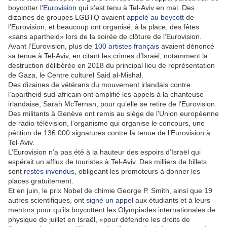
boycotter l’
Eurovision
qui s’est tenu à Tel-Aviv en mai. Des
dizaines de groupes LGBTQ avaient
appelé au boycott
de
l’Eurovision, et beaucoup ont organisé, à la place, des fêtes
«sans apartheid» lors de la soirée de clôture de l’Eurovision.
Avant l’Eurovision, plus de
100 artistes français
avaient dénoncé
sa tenue à Tel-Aviv, en citant les crimes d’Israël, notamment la
destruction délibérée en 2018 du principal lieu de représentation
de Gaza, le Centre culturel Said al-Mishal.
Des dizaines de vétérans du mouvement irlandais contre
l’apartheid sud-africain ont amplifié les appels à la chanteuse
irlandaise, Sarah McTernan, pour qu’elle se retire de l’Eurovision.
Des militants à Genève ont remis au siège de l’Union européenne
de radio-télévision, l’organisme qui organise le concours, une
pétition de 136.000 signatures contre la tenue de l’Eurovision à
Tel-Aviv.
L’Eurovision n’a pas été à la hauteur des espoirs d’Israël qui
espérait un afflux de touristes à Tel-Aviv. Des milliers de billets
sont
restés invendus
, obligeant les promoteurs à donner les
places gratuitement.
Et en juin, le prix Nobel de chimie George P. Smith, ainsi que 19
autres scientifiques, ont
signé un appel
aux étudiants et à leurs
mentors pour qu’ils boycottent les Olympiades internationales de
physique de juillet en Israël, «pour défendre les droits de