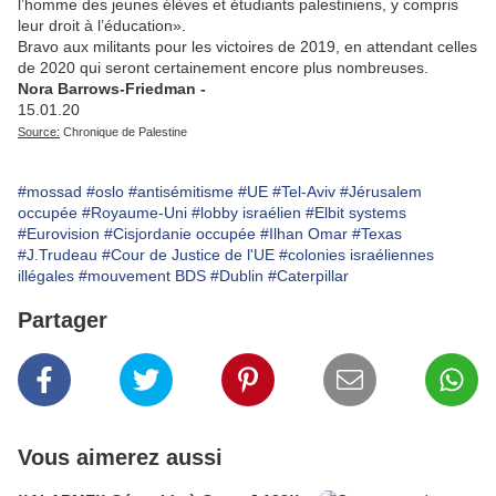
l’homme des jeunes élèves et étudiants palestiniens, y compris
leur droit à l’éducation».
Bravo aux militants pour les victoires de 2019, en attendant celles
de 2020 qui seront certainement encore plus nombreuses.
Nora Barrows-Friedman -
15.01.20
Source:
Chronique de Palestine
#mossad
#oslo
#antisémitisme
#UE
#Tel-Aviv
#Jérusalem
occupée
#Royaume-Uni
#lobby israélien
#Elbit systems
#Eurovision
#Cisjordanie occupée
#Ilhan Omar
#Texas
#J.Trudeau
#Cour de Justice de l'UE
#colonies israéliennes
illégales
#mouvement BDS
#Dublin
#Caterpillar
Partager
Vous aimerez aussi