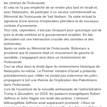
les victimes de l’holocauste.
Et cela ne l’a pas empêché de se rendre plus tard en Israël et,
avec Netanyahu, de participer à un service commémoratif au
Mémorial de l’holocauste de Yad Vashem. Sa visite incluait la
signature d’une licence d’exploration pétrolière et de nouveaux
contrats d’armements.
Tout cela, cependant, n’est pas choquant pour quiconque suit de
près la droite extrême et le gouvernement israélien. En fait,
Jérusalem est une intersection cruciale des sionistes et des
antisémites.
Après sa visite au Mémorial de l’holocauste, Bolsonaro a
proclamé que le nazisme était un mouvement de gauche et
socialiste, s’engageant ainsi dans un révisionnisme de
l’holocauste.
Ceci se situe dans la droite ligne du révisionnisme historique de
Netanyahu lui-même. Le Premier ministre d’Israël a prétendu
précédemment que «
Hitler ne voulait pas exterminer les juifs
»,
propageant à tort une théorie de l’implication des Palestiniens
dans l’holocauste.
Lors de l’ouverture de la nouvelle ambassade de l’administration
Trump à Jérusalem, en 2018, les pasteurs évangéliques Robert
Jeffress et John Hagee ont récité des prières. L’éminent
télévangéliste Jeffress avait auparavant proclamé: «
Vous ne