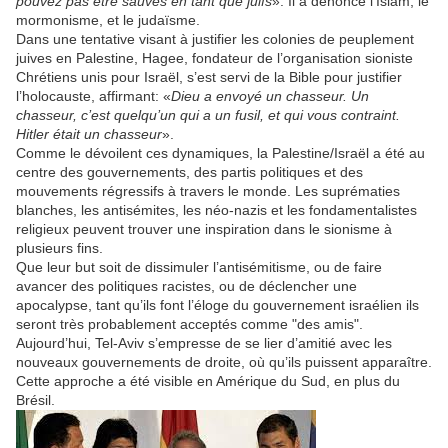
pouvez pas être sauvés en tant que juifs
». Il a dénoncé l’Islam, le
mormonisme, et le judaïsme.
Dans une tentative visant à justifier les colonies de peuplement
juives en Palestine, Hagee, fondateur de l’organisation sioniste
Chrétiens unis pour Israël, s’est servi de la Bible pour justifier
l’holocauste, affirmant: «
Dieu a envoyé un chasseur. Un
chasseur, c’est quelqu’un qui a un fusil, et qui vous contraint.
Hitler était un chasseur
».
Comme le dévoilent ces dynamiques, la Palestine/Israël a été au
centre des gouvernements, des partis politiques et des
mouvements régressifs à travers le monde. Les suprématies
blanches, les antisémites, les néo-nazis et les fondamentalistes
religieux peuvent trouver une inspiration dans le sionisme à
plusieurs fins.
Que leur but soit de dissimuler l’antisémitisme, ou de faire
avancer des politiques racistes, ou de déclencher une
apocalypse, tant qu’ils font l’éloge du gouvernement israélien ils
seront très probablement acceptés comme "des amis".
Aujourd’hui, Tel-Aviv s’empresse de se lier d’amitié avec les
nouveaux gouvernements de droite, où qu’ils puissent apparaître.
Cette approche a été visible en Amérique du Sud, en plus du
Brésil.