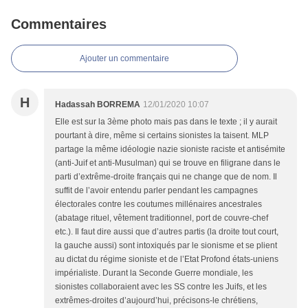
Commentaires
Ajouter un commentaire
H
Hadassah BORREMA
12/01/2020 10:07
Elle est sur la 3ème photo mais pas dans le texte ; il y aurait
pourtant à dire, même si certains sionistes la taisent. MLP
partage la même idéologie nazie sioniste raciste et antisémite
(anti-Juif et anti-Musulman) qui se trouve en filigrane dans le
parti d’extrême-droite français qui ne change que de nom. Il
suffit de l’avoir entendu parler pendant les campagnes
électorales contre les coutumes millénaires ancestrales
(abatage rituel, vêtement traditionnel, port de couvre-chef
etc.). Il faut dire aussi que d’autres partis (la droite tout court,
la gauche aussi) sont intoxiqués par le sionisme et se plient
au dictat du régime sioniste et de l’Etat Profond états-uniens
impérialiste. Durant la Seconde Guerre mondiale, les
sionistes collaboraient avec les SS contre les Juifs, et les
extrêmes-droites d’aujourd’hui, précisons-le chrétiens,