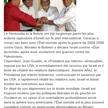
Le Vénézuéla et la Bolivie ont été longtemps parmi les plus
ardents opposants d’Israël sur le plan international. Caracas a
rompu ses liens avec l’État sioniste après la guerre de 2008-2009
contre Gaza. Morales le Bolivien a déclaré Israël comme «
État
terroriste
» après avoir condamné ses guerres contre les
Palestiniens.
Cependant, Juan Guaido, le «Président par intérim» vénézuélien,
imposé par les USA, a immédiatement été reconnu par Israël et il
tente de rétablir les relations diplomatiques. Jeanine
Añez
, la
Présidente par intérim bolivienne, controversée et soutenue par
les USA, a rapidement rétabli les relations avec Israël et laissé
tomber les restrictions aux visas.
En dépit de son alignement sur la droite mondiale, Israël est
toujours soutenu par les politiques libérales et de gauche en
Occident et, en raison d’un orientalisme profondément ancré
dans la sphère euro-américaine, l’État sioniste est le plus souvent
considéré comme un avant-poste démocratique au Moyen-