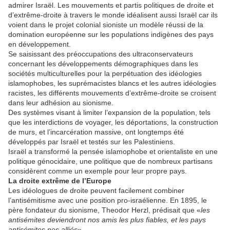
admirer Israël. Les mouvements et partis politiques de droite et
d’extrême-droite à travers le monde idéalisent aussi Israël car ils
voient dans le projet colonial sioniste un modèle réussi de la
domination européenne sur les populations indigènes des pays
en développement.
Se saisissant des préoccupations des ultraconservateurs
concernant les développements démographiques dans les
sociétés multiculturelles pour la perpétuation des idéologies
islamophobes, les suprémacistes blancs et les autres idéologies
racistes, les différents mouvements d’extrême-droite se croisent
dans leur adhésion au sionisme.
Des systèmes visant à limiter l’expansion de la population, tels
que les interdictions de voyager, les déportations, la construction
de murs, et l’incarcération massive, ont longtemps été
développés par Israël et testés sur les Palestiniens.
Israël a transformé la pensée islamophobe et orientaliste en une
politique génocidaire, une politique que de nombreux partisans
considèrent comme un exemple pour leur propre pays.
La droite extrême de l’Europe
Les idéologues de droite peuvent facilement combiner
l’antisémitisme avec une position pro-israélienne. En 1895, le
père fondateur du sionisme, Theodor Herzl, prédisait que «
les
antisémites deviendront nos amis les plus fiables, et les pays
antisémites nos alliés
».