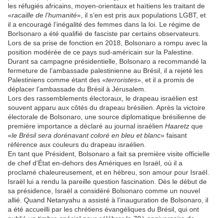
les réfugiés africains, moyen-orientaux et haïtiens les traitant de
«
racaille de l’humanité
», il s’en est pris aux populations LGBT, et
il a encouragé l’inégalité des femmes dans la loi. Le régime de
Borlsonaro a été qualifié de fasciste par certains observateurs.
Lors de sa prise de fonction en 2018, Bolsonaro a rompu avec la
position modérée de ce pays sud-américain sur la Palestine.
Durant sa campagne présidentielle, Bolsonaro a recommandé la
fermeture de l’ambassade palestinienne au Brésil, il a rejeté les
Palestiniens comme étant des «
terroristes
», et il a promis de
déplacer l’ambassade du Brésil à Jérusalem.
Lors des rassemblements électoraux, le drapeau israélien est
souvent apparu aux côtés du drapeau brésilien. Après la victoire
électorale de Bolsonaro, une source diplomatique brésilienne de
première importance a déclaré au journal israélien
Haaretz
que
«
le Brésil sera dorénavant coloré en bleu et blanc
» faisant
référence aux couleurs du drapeau israélien.
En tant que Président, Bolsonaro a fait sa première visite officielle
de chef d’État en-dehors des Amériques en Israël, où il a
proclamé chaleureusement, et en hébreu, son amour pour Israël.
Israël lui a rendu la pareille question fascination. Dès le début de
sa présidence, Israël a considéré Bolsonaro comme un nouvel
allié. Quand Netanyahu a assisté à l’inauguration de Bolsonaro, il
a été accueilli par les chrétiens évangéliques du Brésil, qui ont