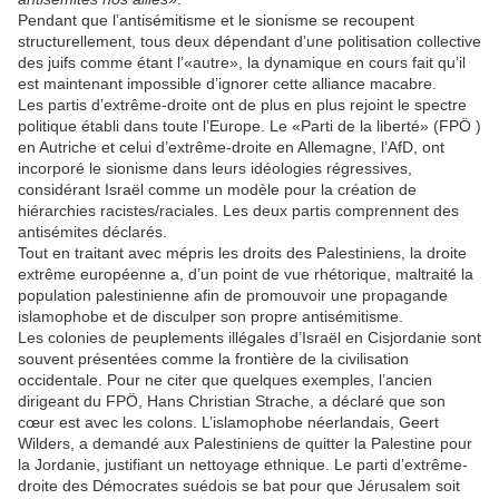
Pendant que l’antisémitisme et le sionisme se recoupent
structurellement, tous deux dépendant d’une politisation collective
des juifs comme étant l’«autre», la dynamique en cours fait qu’il
est maintenant impossible d’ignorer cette alliance macabre.
Les partis d’extrême-droite ont de plus en plus rejoint le spectre
politique établi dans toute l’Europe. Le «Parti de la liberté» (FPÖ )
en Autriche et celui d’extrême-droite en Allemagne, l’AfD, ont
incorporé le sionisme dans leurs idéologies régressives,
considérant Israël comme un modèle pour la création de
hiérarchies racistes/raciales. Les deux partis comprennent des
antisémites déclarés.
Tout en traitant avec mépris les droits des Palestiniens, la droite
extrême européenne a, d’un point de vue rhétorique, maltraité la
population palestinienne afin de promouvoir une propagande
islamophobe et de disculper son propre antisémitisme.
Les colonies de peuplements illégales d’Israël en Cisjordanie sont
souvent présentées comme la frontière de la civilisation
occidentale. Pour ne citer que quelques exemples, l’ancien
dirigeant du FPÖ, Hans Christian Strache, a déclaré que son
cœur est avec les colons. L’islamophobe néerlandais, Geert
Wilders, a demandé aux Palestiniens de quitter la Palestine pour
la Jordanie, justifiant un nettoyage ethnique. Le parti d’extrême-
droite des Démocrates suédois se bat pour que Jérusalem soit