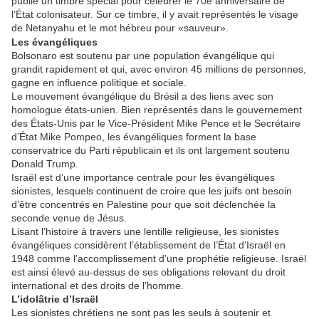
publié un timbre spécial pour célébrer le 70è anniversaire de
l’État colonisateur. Sur ce timbre, il y avait représentés le visage
de Netanyahu et le mot hébreu pour «sauveur».
Les évangéliques
Bolsonaro est soutenu par une population évangélique qui
grandit rapidement et qui, avec environ 45 millions de personnes,
gagne en influence politique et sociale.
Le mouvement évangélique du Brésil a des liens avec son
homologue états-unien. Bien représentés dans le gouvernement
des États-Unis par le Vice-Président Mike Pence et le Secrétaire
d’État Mike Pompeo, les évangéliques forment la base
conservatrice du Parti républicain et ils ont largement soutenu
Donald Trump.
Israël est d’une importance centrale pour les évangéliques
sionistes, lesquels continuent de croire que les juifs ont besoin
d’être concentrés en Palestine pour que soit déclenchée la
seconde venue de Jésus.
Lisant l’histoire à travers une lentille religieuse, les sionistes
évangéliques considèrent l’établissement de l’État d’Israël en
1948 comme l’accomplissement d’une prophétie religieuse. Israël
est ainsi élevé au-dessus de ses obligations relevant du droit
international et des droits de l’homme.
L’idolâtrie d’Israël
Les sionistes chrétiens ne sont pas les seuls à soutenir et