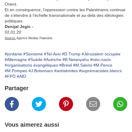
Orient.
Et en conséquence, l’oppression contre les Palestiniens continue
de s’étendre à l’échelle transnationale et au-delà des idéologies
politiques.
Denijal Jegic -
02.01.20
Source:
Agence Medias Palestine
#jordanie
#Sionisme
#Tel-Aviv
#D.Trump
#Jérusalem occupée
#Allemagne
#Suède
#Autriche
#B.Netanyahu
#néo-nazis
#organisations évangéliques
#Brésil
#M.Salvini
#M.Pence
#M.Pompeo
#J.Bolsonaro
#antisémites
#suprémacistes blancs
#FPÖ
#AfD
Partager
Vous aimerez aussi