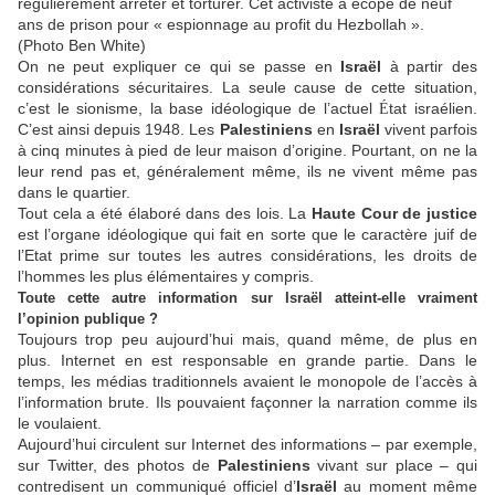
régulièrement arrêter et torturer. Cet activiste a écopé de neuf
ans de prison pour « espionnage au profit du Hezbollah ».
(Photo Ben White)
On ne peut expliquer ce qui se passe en
Israël
à partir des
considérations sécuritaires. La seule cause de cette situation,
c’est le sionisme, la base idéologique de l’actuel
tat israélien.
É
C’est ainsi depuis 1948. Les
Palestiniens
en
Israël
vivent parfois
à cinq minutes à pied de leur maison d’origine. Pourtant, on ne la
leur rend pas et, généralement même, ils ne vivent même pas
dans le quartier.
Tout cela a été élaboré dans des lois. La
Haute Cour de justice
est l’organe idéologique qui fait en sorte que le caractère juif de
l’Etat prime sur toutes les autres considérations, les droits de
l’hommes les plus élémentaires y compris.
Toute cette autre information sur Israël atteint-elle vraiment
l’opinion publique ?
Toujours trop peu aujourd’hui mais, quand même, de plus en
plus. Internet en est responsable en grande partie. Dans le
temps, les médias traditionnels avaient le monopole de l’accès à
l’information brute. Ils pouvaient façonner la narration comme ils
le voulaient.
Aujourd’hui circulent sur Internet des informations – par exemple,
sur Twitter, des photos de
Palestiniens
vivant sur place – qui
contredisent un communiqué officiel d’
Israël
au moment même