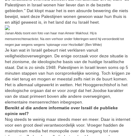
Palestijnen in Israel wonen hier liever dan in de bezette
gebieden." Dat klopt maar het is een absurde bewering die niets
bewijst, want deze Palestijnen wonen gewoon waar hun thuis is
en altijd geweest is, in het land dat nu Israël heet.
Janan Abdu toont een foto van haar man Ameer Makhoul. Hij is
mensenrechtenactivist. Na een verhoor onder folteringen werd hij veroordeeld tot
negen jaar wegens wegens 'spionage voor Hezbollah' (Ben White)
Je kan wat in Israël gebeurt niet verklaren vanuit
veiligheidsoverwegingen. De enige oorzaak voor deze situatie is
het zionisme, de ideologische basis van de huidige Israëlische
staat. Dat is zo sinds 1948. Palestijnen in Israël leven soms op 5
minuten stappen van hun oorspronkelijke woning. Toch krijgen ze
die niet terug en mogen er meestal zelfs niet in de buurt komen.
Het is allemaal uitgewerkt in wetten. Het Hooggerechtshof is het
ideologische orgaan dat er voor zorgt dat het Joodse karakter
van de staat primeert boven alle andere overwegingen,
elementaire mensenrechten inbegrepen.
Bereikt al die andere informatie over Israël de publieke
opinie wel?
Nog steeds te weinig maar steeds meer en meer. Daar is internet
voor een groot deel verantwoordelijk voor. Vroeger hadden de
mainstream media het monopolie over de toegang tot ruwe