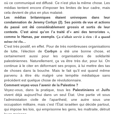
où ce communiqué est diffusé. Ce n’est plus la même chose. Les
médias tentent encore d’imposer les limites de leur cadre, mais
cela devient de plus en plus malaisé.
Les médias britanniques étaient univoques dans leur
condamnation de Jeremy Corbyn (2). Ses points de vue et actions
du passé ont été considérablement grossis et sortis de leur
contexte. C’est ainsi qu’on l’a traité d’« ami des terroristes »,
comme le Hamas, par exemple.
Ç
a n’allait servir à rien : il a quand
même été élu…
C’est très positif, en effet. Pour de très nombreuses organisations
de lutte, l’élection de
Corbyn
a été une bonne chose, et
certainement aussi pour les organisations de solidarité
palestiniennes. Naturellement, ça va être très dur, pour lui. On
continue à le citer en déformant ses propos, à lui mettre des tas
de choses dans la bouche. Mais le fait qu’il est quand même
parvenu à être élu malgré une tempête médiatique sans
précédent est quelque chose de révolutionnaire.
Comment voyez-vous l’avenir de la Palestine ?
Voyez-vous, dans la pratique, tous les
Palestiniens
et
Juifs
vivent déjà aujourd’hui dans un seul
tat. Une partie vit sous
É
l’administation civile de l’apartheid, une autre sous une
occupation militaire, mais c’est l’
tat israélien qui décide partout,
É
qui impose les lois, qui emprisonne les gens, les maltraite, détruit