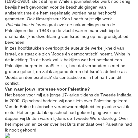
(1992-1998), stelt dat hij in White's journalistieke werk nooit enig
bewijs heeft gevonden voor de beschuldigingen van
antisemitisme die hem regelmatig worden naar het hoofd
gesmeten. Ook filmregisseur Ken Loach prijst zijn werk.
Palestinians in Israel
gaat over de nakomelingen van de
Palestijnen die in 1948 op de vlucht waren maar zich bij de
onafhankelijkheidsverklaring van Israël nog op het grondgebied
bevonden.
In zes hoofdstukken overloopt de auteur de werkelijkheid van
Israël, de staat die zich 'Joods én democratisch' noemt. White in
de inleiding: “In dit boek zal ik bekijken wat het betekent een
Palestijns burger in Israël te zijn, hoe dat verbonden is met het
grotere geheel, en zal ik argumenteren dat Israël's definitie als
'Joods én democratisch' de contradictie is in het hart van dit
conflict.'
Van waar jouw interesse voor Palestina?
Het begon voor mij als jonge 17-jarige tijdens de Tweede Intifada
in 2000. Op school hadden wij nooit iets over Palestina geleerd.
Van de Britse historische verantwoordelijkheid ter plaatse wist ik
niets. Het enige dat ik op school had geleerd ging over hoe
dapper wij Britten waren tijdens de Tweede Wereldoorlog. Over
het imperium en zeker over het Brits mandaat over Palestina had
ik nooit gehoord.