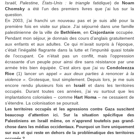
Israël, Palestine,
tats-Unis : le triangle fatidique
) de
Noam
É
Chomsky
a été l’un des premiers livres que j’ai lus sur la
question.
En 2003, j’ai franchi un nouveau pas et je suis allé pour la
première fois en visite sur place. J’ai séjourné dans une famille
palestinienne de la ville de
Bethléem
, en
Cisjordanie
occupée.
Pendant mon séjour, je donnais des cours d’anglais gratuitement
aux enfants et aux adultes. Ce qui m’avait surpris à l’époque,
c’était l’inégalité flagrante dans la lutte et l’impunité quasi totale
de l’occupant. Ce n’était pas un conflit, mais l’oppression
écrasante d’un peuple pour ainsi dire sans résistance par une
armée très bien équipée. C’est alors que j’ai vu
Condoleezza
Rice
(1) lancer un appel
« aux deux parties à renoncer à la
violence »
. Grotesque, tout simplement. Depuis lors, je me suis
encore rendu plusieurs fois en
Israël
et dans les territoires
occupés. Durant toutes ces années, j’ai vu surtout que les
implantations coloniales – comme
Hart Homa
– ne cessaient de
s’étendre. La colonisation se poursuit.
Les territoires occupés et les agressions contre Gaza suscitent
beaucoup d’attention ici. Sur la situation spécifique des
Palestiniens en Israël même, on n’apprend toutefois pas grand-
chose dans les médias occidentaux. Pourquoi un livre uniquement
sur eux et qui reste en dehors de la problématique des territoires
occupés ?