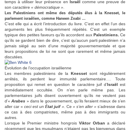
temps à utiliser leur présence en
Israël
comme une preuve de
son caractère
« démocratique »
.
Les Palestiniens ont même des députés élus à la Knesset, le
parlement israélien, comme Haneen Zoabi …
C’est elle qui a écrit l’introduction du livre. C’est en effet l’un des
arguments les plus fréquemment répétés. C’est un exemple
typique des petites faveurs qu’ils accordent aux
Palestiniens.
Ce
qu’ils se gardent bien de dire, c’est qu’aucun parti palestinien n’a
jamais siégé au sein d’une majorité gouvernementale et que
leurs propositions de loi ne sont que rarement et même jamais
discutées.
Évolution de l’occupation israélienne
Les membres palestiniens de la
Knesset
sont régulièrement
arrêtés, ils perdent leur immunité parlementaire…. Toute
proposition qui remet en question le caractère juif d’
Israël
est
immédiatement occultée. On n’en parle même pas. Les
parlementaires juifs disent ouvertement qu’ils ne veulent pas
d’«
Arabes
» dans le gouvernement, qu’ils feraient mieux de s’en
aller car «
ceci est un
tat juif
»
. Ce
« s’en aller »
s’adresse dans
É
ce cas à des compatriotes, même pas à des immigrants ou
autres.
Lorsque le Premier ministre hongrois
Viktor Orban
a déclaré
récemment que les musulmans n’étaient pas les bienvenus dans