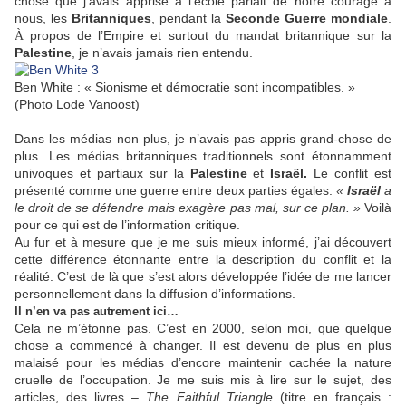
chose que j’avais apprise à l’école parlait de notre courage à
nous, les
Britanniques
, pendant la
Seconde Guerre mondiale
.
propos de l’Empire et surtout du mandat britannique sur la
À
Palestine
, je n’avais jamais rien entendu.
Ben White : « Sionisme et démocratie sont incompatibles. »
(Photo Lode Vanoost)
Dans les médias non plus, je n’avais pas appris grand-chose de
plus. Les médias britanniques traditionnels sont étonnamment
univoques et partiaux sur la
Palestine
et
Israël.
Le conflit est
présenté comme une guerre entre deux parties égales.
«
Israël
a
le droit de se défendre mais exagère pas mal, sur ce plan. »
Voilà
pour ce qui est de l’information critique.
Au fur et à mesure que je me suis mieux informé, j’ai découvert
cette différence étonnante entre la description du conflit et la
réalité. C’est de là que s’est alors développée l’idée de me lancer
personnellement dans la diffusion d’informations.
Il n’en va pas autrement ici…
Cela ne m’étonne pas. C’est en 2000, selon moi, que quelque
chose a commencé à changer. Il est devenu de plus en plus
malaisé pour les médias d’encore maintenir cachée la nature
cruelle de l’occupation. Je me suis mis à lire sur le sujet, des
articles, des livres –
The Faithful Triangle
(titre en français :