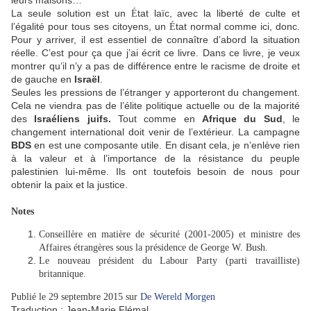
leurs maisons…
La seule solution est un
tat laïc, avec la liberté de culte et
É
l’égalité pour tous ses citoyens, un
tat normal comme ici, donc.
É
Pour y arriver, il est essentiel de connaître d’abord la situation
réelle. C’est pour ça que j’ai écrit ce livre. Dans ce livre, je veux
montrer qu’il n’y a pas de différence entre le racisme de droite et
de gauche en
Israël
.
Seules les pressions de l’étranger y apporteront du changement.
Cela ne viendra pas de l’élite politique actuelle ou de la majorité
des
Israéliens juifs.
Tout comme en
Afrique du Sud
, le
changement international doit venir de l’extérieur. La campagne
BDS
en est une composante utile. En disant cela, je n’enlève rien
à la valeur et à l’importance de la résistance du peuple
palestinien lui-même. Ils ont toutefois besoin de nous pour
obtenir la paix et la justice.
Notes
Conseillère en matière de sécurité (2001-2005) et ministre des
Affaires étrangères sous la présidence de George W. Bush.
Le nouveau président du Labour Party (parti travailliste)
britannique.
Publié le 29 septembre 2015 sur
De Wereld Morgen
Traduction : Jean-Marie Flémal