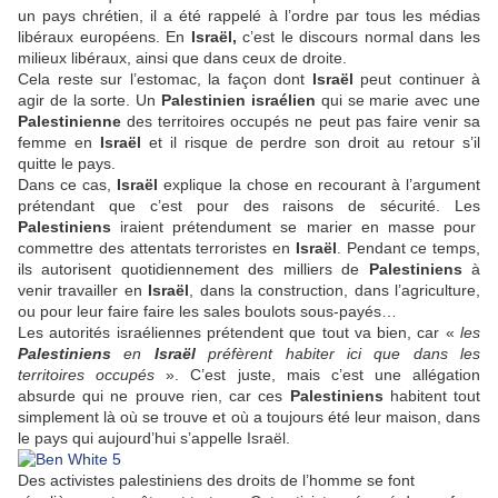
un pays chrétien, il a été rappelé à l’ordre par tous les médias
libéraux européens. En
Israël,
c’est le discours normal dans les
milieux libéraux, ainsi que dans ceux de droite.
Cela reste sur l’estomac, la façon dont
Israël
peut continuer à
agir de la sorte. Un
Palestinien israélien
qui se marie avec une
Palestinienne
des territoires occupés ne peut pas faire venir sa
femme en
Israël
et il risque de perdre son droit au retour s’il
quitte le pays.
Dans ce cas,
Israël
explique la chose en recourant à l’argument
prétendant que c’est pour des raisons de sécurité. Les
Palestiniens
iraient prétendument se marier en masse pour
commettre des attentats terroristes en
Israël
. Pendant ce temps,
ils autorisent quotidiennement des milliers de
Palestiniens
à
venir travailler en
Israël
, dans la construction, dans l’agriculture,
ou pour leur faire faire les sales boulots sous-payés…
Les autorités israéliennes prétendent que tout va bien, car «
les
Palestiniens
en
Israël
préfèrent habiter ici que dans les
territoires occupés
». C’est juste, mais c’est une allégation
absurde qui ne prouve rien, car ces
Palestiniens
habitent tout
simplement là où se trouve et où a toujours été leur maison, dans
le pays qui aujourd’hui s’appelle Israël.
Des activistes palestiniens des droits de l’homme se font