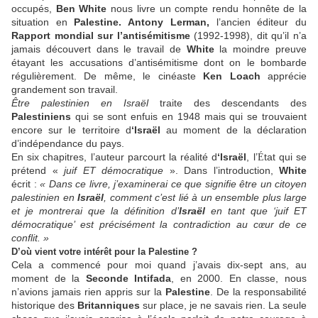
occupés,
Ben White
nous livre un compte rendu honnête de la
situation en
Palestine. Antony Lerman,
l’ancien éditeur du
Rapport mondial sur l’antisémitisme
(1992-1998), dit qu’il n’a
jamais découvert dans le travail de
White
la moindre preuve
étayant les accusations d’antisémitisme dont on le bombarde
régulièrement. De même, le cinéaste
Ken Loach
apprécie
grandement son travail.
Être palestinien en Israël
traite des descendants des
Palestiniens
qui se sont enfuis en 1948 mais qui se trouvaient
encore sur le territoire d
‘Israël
au moment de la déclaration
d’indépendance du pays.
En six chapitres, l’auteur parcourt la réalité d
‘Israël
, l’
tat qui se
É
prétend «
juif ET démocratique
». Dans l’introduction,
White
écrit :
« Dans ce livre, j’examinerai ce que signifie être un citoyen
palestinien en
Israël
, comment c’est lié à un ensemble plus large
et je montrerai que la définition d’
Israël
en tant que ‘juif ET
démocratique’ est précisément la contradiction au c
ur de ce
œ
conflit. »
D’où vient votre intérêt pour la Palestine ?
Cela a commencé pour moi quand j’avais dix-sept ans, au
moment de la
Seconde Intifada
, en 2000. En classe, nous
n’avions jamais rien appris sur la
Palestine
. De la responsabilité
historique des
Britanniques
sur place, je ne savais rien. La seule