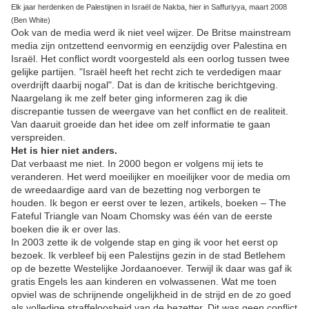
Elk jaar herdenken de Palestijnen in Israël de Nakba, hier in Saffuriyya, maart 2008
(Ben White)
Ook van de media werd ik niet veel wijzer. De Britse mainstream
media zijn ontzettend eenvormig en eenzijdig over Palestina en
Israël. Het conflict wordt voorgesteld als een oorlog tussen twee
gelijke partijen. "Israël heeft het recht zich te verdedigen maar
overdrijft daarbij nogal". Dat is dan de kritische berichtgeving.
Naargelang ik me zelf beter ging informeren zag ik die
discrepantie tussen de weergave van het conflict en de realiteit.
Van daaruit groeide dan het idee om zelf informatie te gaan
verspreiden.
Het is hier niet anders.
Dat verbaast me niet. In 2000 begon er volgens mij iets te
veranderen. Het werd moeilijker en moeilijker voor de media om
de wreedaardige aard van de bezetting nog verborgen te
houden. Ik begon er eerst over te lezen, artikels, boeken – The
Fateful Triangle van Noam Chomsky was één van de eerste
boeken die ik er over las.
In 2003 zette ik de volgende stap en ging ik voor het eerst op
bezoek. Ik verbleef bij een Palestijns gezin in de stad Betlehem
op de bezette Westelijke Jordaanoever. Terwijl ik daar was gaf ik
gratis Engels les aan kinderen en volwassenen. Wat me toen
opviel was de schrijnende ongelijkheid in de strijd en de zo goed
als volledige straffeloosheid van de bezetter. Dit was geen conflict