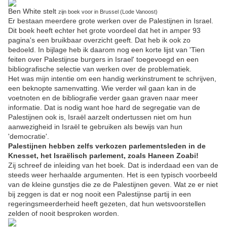
Ben White stelt
zijn boek voor in Brussel (Lode Vanoost)
Er bestaan meerdere grote werken over de Palestijnen in Israel.
Dit boek heeft echter het grote voordeel dat het in amper 93
pagina's een bruikbaar overzicht geeft. Dat heb ik ook zo
bedoeld. In bijlage heb ik daarom nog een korte lijst van 'Tien
feiten over Palestijnse burgers in Israel' toegevoegd en een
bibliografische selectie van werken over de problematiek.
Het was mijn intentie om een handig werkinstrument te schrijven,
een beknopte samenvatting. Wie verder wil gaan kan in de
voetnoten en de bibliografie verder gaan graven naar meer
informatie. Dat is nodig want hoe hard de segregatie van de
Palestijnen ook is, Israël aarzelt ondertussen niet om hun
aanwezigheid in Israël te gebruiken als bewijs van hun
'democratie'.
Palestijnen hebben zelfs verkozen parlementsleden in de
Knesset, het Israëlisch parlement, zoals Haneen Zoabi!
Zij schreef de inleiding van het boek. Dat is inderdaad een van de
steeds weer herhaalde argumenten. Het is een typisch voorbeeld
van de kleine gunstjes die ze de Palestijnen geven. Wat ze er niet
bij zeggen is dat er nog nooit een Palestijnse partij in een
regeringsmeerderheid heeft gezeten, dat hun wetsvoorstellen
zelden of nooit besproken worden.