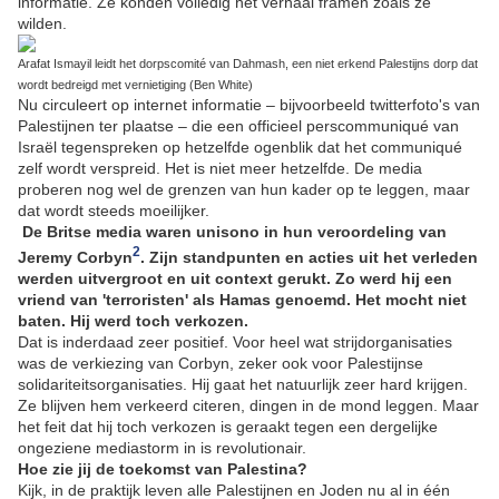
informatie. Ze konden volledig het verhaal framen zoals ze
wilden.
Arafat Ismayil leidt het dorpscomité van Dahmash, een niet erkend Palestijns dorp dat
wordt bedreigd met vernietiging (Ben White)
Nu circuleert op internet informatie – bijvoorbeeld twitterfoto's van
Palestijnen ter plaatse – die een officieel perscommuniqué van
Israël tegenspreken op hetzelfde ogenblik dat het communiqué
zelf wordt verspreid. Het is niet meer hetzelfde. De media
proberen nog wel de grenzen van hun kader op te leggen, maar
dat wordt steeds moeilijker.
De Britse media waren unisono in hun veroordeling van
2
Jeremy Corbyn
. Zijn standpunten en acties uit het verleden
werden uitvergroot en uit context gerukt. Zo werd hij een
vriend van 'terroristen' als Hamas genoemd. Het mocht niet
baten. Hij werd toch verkozen.
Dat is inderdaad zeer positief. Voor heel wat strijdorganisaties
was de verkiezing van Corbyn, zeker ook voor Palestijnse
solidariteitsorganisaties. Hij gaat het natuurlijk zeer hard krijgen.
Ze blijven hem verkeerd citeren, dingen in de mond leggen. Maar
het feit dat hij toch verkozen is geraakt tegen een dergelijke
ongeziene mediastorm in is revolutionair.
Hoe zie jij de toekomst van Palestina?
Kijk, in de praktijk leven alle Palestijnen en Joden nu al in één