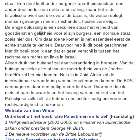
staat. Een deel leeft onder burgerlijk apartheidsbestuur, een
ander deel onder een militaire bezetting, maar het is de
Israëlische overheid die overal de baas is, de wetten oplegt,
mensen gevangen neemt, mishandelt, huizen vernietigt...
De enige oplossing is één seculiere staat met vrijheid van
godsdienst en gelijkheid voor al zijn burgers, een normale staat
zoals hier dus. Om daar toe te komen is het essentieel eerst de
echte situatie te kennen. Daarvoor heb ik dit boek geschreven.
Met dit boek toon ik aan dat er geen verschil is tussen het
racisme van rechts en links in Israël.
Alleen druk van buitenaf zal daar verandering in brengen. Van de
huidige politieke elite of van de meerderheid van de Joodse
Israëli's zal het niet komen. Net als in Zuid-Afrika zal de
internationale verandering van buitenuit moeten komen. De BDS-
campagne is daar een nuttig onderdeel van. Daarmee doe ik
niets af aan de waarde en het belang van het verzet van het
Palestijnse volk zelf. Zij hebben ons echter nodig om vrede en
rechtvaardigheid te bekomen.
Website van Ben White
Uittreksel uit het boek 'Etre Palestinien en Israel'
(Franstalig)
1
Veiligheidsadviseur (2001-2005) en minister van buitenlandse
zaken onder president George W. Bush.
2
De nieuwe voorzitter van de Britse Labourpartij.