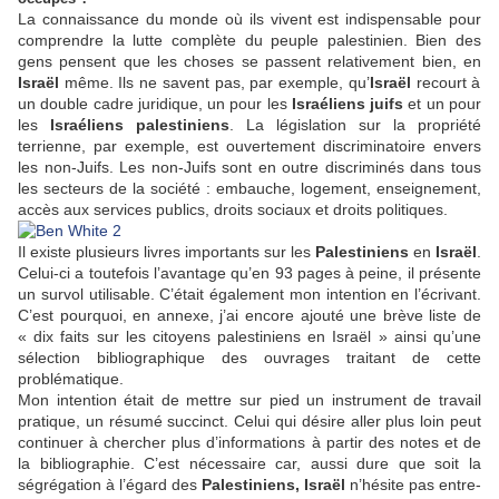
La connaissance du monde où ils vivent est indispensable pour
comprendre la lutte complète du peuple palestinien. Bien des
gens pensent que les choses se passent relativement bien, en
Israël
même. Ils ne savent pas, par exemple, qu’
Israël
recourt à
un double cadre juridique, un pour les
Israéliens juifs
et un pour
les
Israéliens palestiniens
. La législation sur la propriété
terrienne, par exemple, est ouvertement discriminatoire envers
les non-Juifs. Les non-Juifs sont en outre discriminés dans tous
les secteurs de la société : embauche, logement, enseignement,
accès aux services publics, droits sociaux et droits politiques.
Il existe plusieurs livres importants sur les
Palestiniens
en
Israël
.
Celui-ci a toutefois l’avantage qu’en 93 pages à peine, il présente
un survol utilisable. C’était également mon intention en l’écrivant.
C’est pourquoi, en annexe, j’ai encore ajouté une brève liste de
« dix faits sur les citoyens palestiniens en Israël » ainsi qu’une
sélection bibliographique des ouvrages traitant de cette
problématique.
Mon intention était de mettre sur pied un instrument de travail
pratique, un résumé succinct. Celui qui désire aller plus loin peut
continuer à chercher plus d’informations à partir des notes et de
la bibliographie. C’est nécessaire car, aussi dure que soit la
ségrégation à l’égard des
Palestiniens, Israël
n’hésite pas entre-