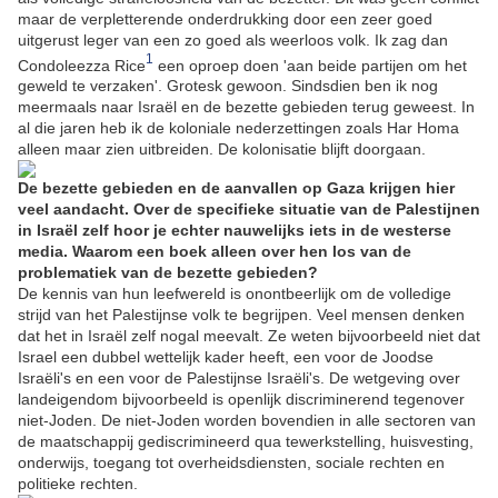
maar de verpletterende onderdrukking door een zeer goed
uitgerust leger van een zo goed als weerloos volk. Ik zag dan
1
Condoleezza Rice
een oproep doen 'aan beide partijen om het
geweld te verzaken'. Grotesk gewoon. Sindsdien ben ik nog
meermaals naar Israël en de bezette gebieden terug geweest. In
al die jaren heb ik de koloniale nederzettingen zoals Har Homa
alleen maar zien uitbreiden. De kolonisatie blijft doorgaan.
De bezette gebieden en de aanvallen op Gaza krijgen hier
veel aandacht. Over de specifieke situatie van de Palestijnen
in Israël zelf hoor je echter nauwelijks iets in de westerse
media. Waarom een boek alleen over hen los van de
problematiek van de bezette gebieden?
De kennis van hun leefwereld is onontbeerlijk om de volledige
strijd van het Palestijnse volk te begrijpen. Veel mensen denken
dat het in Israël zelf nogal meevalt. Ze weten bijvoorbeeld niet dat
Israel een dubbel wettelijk kader heeft, een voor de Joodse
Israëli's en een voor de Palestijnse Israëli's. De wetgeving over
landeigendom bijvoorbeeld is openlijk discriminerend tegenover
niet-Joden. De niet-Joden worden bovendien in alle sectoren van
de maatschappij gediscrimineerd qua tewerkstelling, huisvesting,
onderwijs, toegang tot overheidsdiensten, sociale rechten en
politieke rechten.