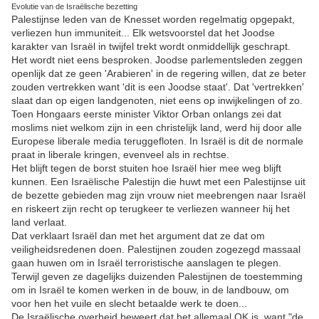
Evolutie van de Israëlische bezetting
Palestijnse leden van de Knesset worden regelmatig opgepakt,
verliezen hun immuniteit... Elk wetsvoorstel dat het Joodse
karakter van Israël in twijfel trekt wordt onmiddellijk geschrapt.
Het wordt niet eens besproken. Joodse parlementsleden zeggen
openlijk dat ze geen 'Arabieren' in de regering willen, dat ze beter
zouden vertrekken want 'dit is een Joodse staat'. Dat 'vertrekken'
slaat dan op eigen landgenoten, niet eens op inwijkelingen of zo.
Toen Hongaars eerste minister Viktor Orban onlangs zei dat
moslims niet welkom zijn in een christelijk land, werd hij door alle
Europese liberale media teruggefloten. In Israël is dit de normale
praat in liberale kringen, evenveel als in rechtse.
Het blijft tegen de borst stuiten hoe Israël hier mee weg blijft
kunnen. Een Israëlische Palestijn die huwt met een Palestijnse uit
de bezette gebieden mag zijn vrouw niet meebrengen naar Israël
en riskeert zijn recht op terugkeer te verliezen wanneer hij het
land verlaat.
Dat verklaart Israël dan met het argument dat ze dat om
veiligheidsredenen doen. Palestijnen zouden zogezegd massaal
gaan huwen om in Israël terroristische aanslagen te plegen.
Terwijl geven ze dagelijks duizenden Palestijnen de toestemming
om in Israël te komen werken in de bouw, in de landbouw, om
voor hen het vuile en slecht betaalde werk te doen...
De Israëlische overheid beweert dat het allemaal OK is, want "de