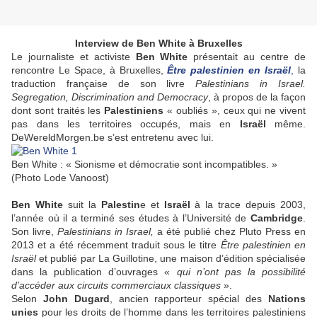
Interview de Ben White à Bruxelles
Le journaliste et activiste
Ben White
présentait au centre de
rencontre Le Space, à Bruxelles,
Être palestinien en Israël
,
la
traduction française de son livre
Palestinians in Israel.
Segregation, Discrimination and Democracy
, à propos de la façon
dont sont traités les
Palestiniens
« oubliés », ceux qui ne vivent
pas dans les territoires occupés, mais en
Israël
même.
DeWereldMorgen.be s’est entretenu avec lui.
Ben White : « Sionisme et démocratie sont incompatibles. »
(Photo Lode Vanoost)
Ben White
suit la
Palestin
e et
Israël
à la trace depuis 2003,
l’année où il a terminé ses études à l’Université de
Cambridge
.
Son livre,
Palestinians in Israel,
a été publié chez Pluto Press en
2013 et a été récemment traduit sous le titre
Être palestinien en
Israël
et publié par La Guillotine, une maison d’édition spécialisée
dans la publication d’ouvrages «
qui n’ont pas la possibilité
d’accéder aux circuits commerciaux classiques
».
Selon
John Dugard
, ancien rapporteur spécial des
Nations
unies
pour les droits de l’homme dans les territoires palestiniens