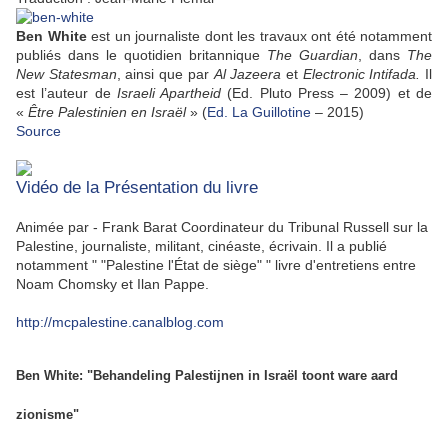
Ben White
est un journaliste dont les travaux ont été notamment
publiés dans le quotidien britannique
The Guardian
, dans
The
New Statesman
, ainsi que par
Al Jazeera
et
Electronic Intifada.
Il
est l’auteur de
Israeli Apartheid
(Ed. Pluto Press – 2009) et de
«
Être Palestinien en Israël
» (
Ed. La Guillotine
– 2015)
Source
Vidéo de la Présentation du livre
Animée par - Frank Barat Coordinateur du Tribunal Russell sur la
Palestine, journaliste, militant, cinéaste, écrivain. Il a publié
notamment " "Palestine l'État de siège" " livre d'entretiens entre
Noam Chomsky et Ilan Pappe.
http://mcpalestine.canalblog.com
Ben White: "Behandeling Palestijnen in Israël toont ware aard
zionisme"