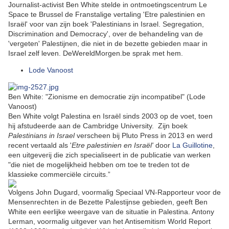
Journalist-activist Ben White stelde in ontmoetingscentrum Le
Space te Brussel de Franstalige vertaling 'Etre palestinien en
Israël' voor van zijn boek 'Palestinians in Israel. Segregation,
Discrimination and Democracy', over de behandeling van de
'vergeten' Palestijnen, die niet in de bezette gebieden maar in
Israel zelf leven. DeWereldMorgen.be sprak met hem.
Lode Vanoost
Ben White: "Zionisme en democratie zijn incompatibel" (Lode
Vanoost)
Ben White volgt Palestina en Israël sinds 2003 op de voet, toen
hij afstudeerde aan de Cambridge University. Zijn boek
Palestinians in Israel
verscheen bij Pluto Press in 2013 en werd
recent vertaald als '
Etre palestinien en Israël'
door
La Guillotine
,
een uitgeverij die zich specialiseert in de publicatie van werken
"die niet de mogelijkheid hebben om toe te treden tot de
klassieke commerciële circuits.”
Volgens John Dugard, voormalig Speciaal VN-Rapporteur voor de
Mensenrechten in de Bezette Palestijnse gebieden, geeft Ben
White een eerlijke weergave van de situatie in Palestina. Antony
Lerman, voormalig uitgever van het Antisemitism World Report