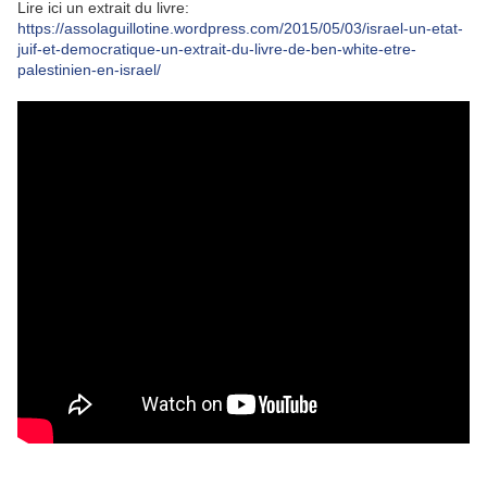
Lire ici un extrait du livre:
https://
assolaguillotine.wordpress.
com/2015/05/03/
israel-un-etat-
juif-et-demo
cratique-un-extrait-du-liv
re-de-ben-white-etre-
pales
tinien-en-israel/