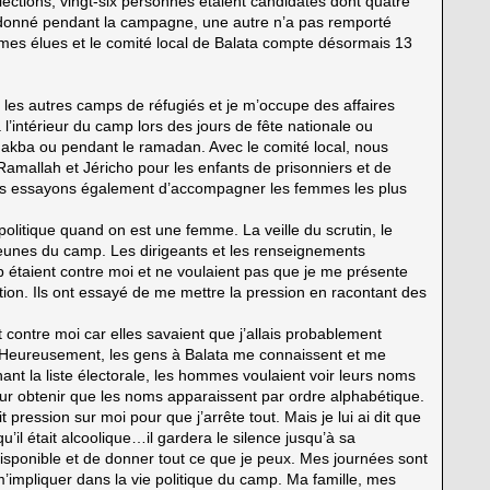
lections, vingt-six personnes étaient candidates dont quatre
ndonné pendant la campagne, une autre n’a pas remporté
s élues et le comité local de Balata compte désormais 13
 les autres camps de réfugiés et je m’occupe des affaires
à l’intérieur du camp lors des jours de fête nationale ou
akba ou pendant le ramadan. Avec le comité local, nous
amallah et Jéricho pour les enfants de prisonniers et de
us essayons également d’accompagner les femmes les plus
 politique quand on est une femme. La veille du scrutin, le
jeunes du camp. Les dirigeants et les renseignements
 étaient contre moi et ne voulaient pas que je me présente
ption. Ils ont essayé de me mettre la pression en racontant des
contre moi car elles savaient que j’allais probablement
ut. Heureusement, les gens à Balata me connaissent et me
nt la liste électorale, les hommes voulaient voir leurs noms
our obtenir que les noms apparaissent par ordre alphabétique.
ression sur moi pour que j’arrête tout. Mais je lui ai dit que
 qu’il était alcoolique…il gardera le silence jusqu’à sa
disponible et de donner tout ce que je peux. Mes journées sont
 m’impliquer dans la vie politique du camp. Ma famille, mes