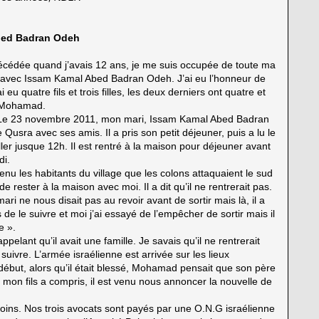
bed Badran Odeh
 décédée quand j’avais 12 ans, je me suis occupée de toute ma
s avec Issam Kamal Abed Badran Odeh. J’ai eu l’honneur de
eu quatre fils et trois filles, les deux derniers ont quatre et
le Mohamad.
ère. Le 23 novembre 2011, mon mari, Issam Kamal Abed Badran
e Qusra avec ses amis. Il a pris son petit déjeuner, puis a lu le
ler jusque 12h. Il est rentré à la maison pour déjeuner avant
di.
u les habitants du village que les colons attaquaient le sud
ester à la maison avec moi. Il a dit qu’il ne rentrerait pas.
i ne nous disait pas au revoir avant de sortir mais là, il a
de le suivre et moi j’ai essayé de l’empêcher de sortir mais il
e ».
ppelant qu’il avait une famille. Je savais qu’il ne rentrerait
uivre. L’armée israélienne est arrivée sur les lieux
début, alors qu’il était blessé, Mohamad pensait que son père
uis mon fils a compris, il est venu nous annoncer la nouvelle de
oins. Nos trois avocats sont payés par une O.N.G israélienne