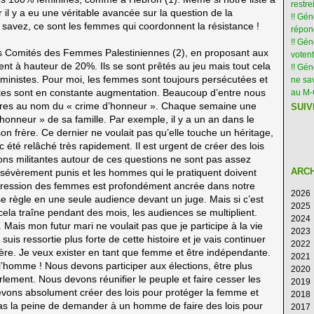
restre
 il y a eu une véritable avancée sur la question de la
!! Gén
s savez, ce sont les femmes qui coordonnent la résistance !
répon
!! Gé
des Comités des Femmes Palestiniennes (2), en proposant aux
votent
nt à hauteur de 20%. Ils se sont prêtés au jeu mais tout cela
!! Gé
éministes. Pour moi, les femmes sont toujours persécutées et
ne sav
aites sont en constante augmentation. Beaucoup d’entre nous
au M
 pères au nom du « crime d’honneur ». Chaque semaine une
SUIV
nneur » de sa famille. Par exemple, il y a un an dans le
n frère. Ce dernier ne voulait pas qu’elle touche un héritage,
c été relâché très rapidement. Il est urgent de créer des lois
ons militantes autour de ces questions ne sont pas assez
ARC
 sévèrement punis et les hommes qui le pratiquent doivent
ppression des femmes est profondément ancrée dans notre
2026
 règle en une seule audience devant un juge. Mais si c’est
2025
Ao
la traîne pendant des mois, les audiences se multiplient.
2024
Ju
D
. Mais mon futur mari ne voulait pas que je participe à la vie
2023
Ju
N
D
 suis ressortie plus forte de cette histoire et je vais continuer
2022
M
Oc
N
D
ière. Je veux exister en tant que femme et être indépendante.
2021
Av
S
Oc
N
D
’homme ! Nous devons participer aux élections, être plus
2020
M
Ao
S
Oc
N
D
ement. Nous devons réunifier le peuple et faire cesser les
2019
Fé
Ju
Ao
S
Oc
N
D
evons absolument créer des lois pour protéger la femme et
2018
Ja
Ju
Ju
Ao
S
Oc
N
D
 pas la peine de demander à un homme de faire des lois pour
2017
M
Ju
Ju
Ao
S
Oc
N
D