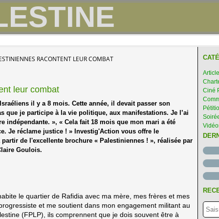
CATÉ
LESTINIENNES RACONTENT LEUR COMBAT
Articl
Chart
ent leur combat
Ciné 
Comme
 Israéliens il y a 8 mois. Cette année, il devait passer son
Pétiti
 que je participe à la vie politique, aux manifestations. Je l’ai
Soirée
tre indépendante. », « Cela fait 18 mois que mon mari a été
Vidéo
e. Je réclame justice ! » Investig'Action vous offre le
DER
artir de l'excellente brochure « Palestiniennes ! », réalisée par
Claire Goulois.
RECE
habite le quartier de Rafidia avec ma mère, mes frères et mes
progressiste et me soutient dans mon engagement militant au
alestine (FPLP), ils comprennent que je dois souvent être à