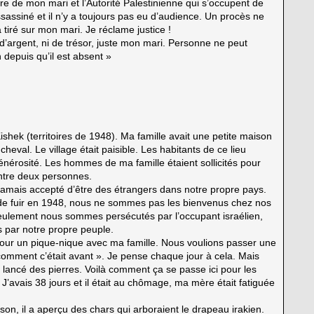
ère de mon mari et l’Autorité Palestinienne qui s’occupent de
sassiné et il n’y a toujours pas eu d’audience. Un procès ne
 a tiré sur mon mari. Je réclame justice !
d’argent, ni de trésor, juste mon mari. Personne ne peut
 depuis qu’il est absent »
ishek (territoires de 1948). Ma famille avait une petite maison
cheval. Le village était paisible. Les habitants de ce lieu
générosité. Les hommes de ma famille étaient sollicités pour
entre deux personnes.
jamais accepté d’être des étrangers dans notre propre pays.
s de fuir en 1948, nous ne sommes pas les bienvenus chez nos
seulement nous sommes persécutés par l’occupant israélien,
par notre propre peuple.
pour un pique-nique avec ma famille. Nous voulions passer une
omment c’était avant ». Je pense chaque jour à cela. Mais
 lancé des pierres. Voilà comment ça se passe ici pour les
J’avais 38 jours et il était au chômage, ma mère était fatiguée
on, il a aperçu des chars qui arboraient le drapeau irakien.