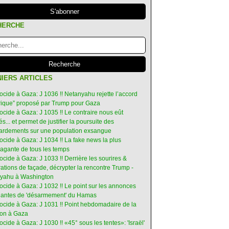
HERCHE
IERS ARTICLES
ocide à Gaza: J 1036 !! Netanyahu rejette l’accord
orique” proposé par Trump pour Gaza
ocide à Gaza: J 1035 !! Le contraire nous eût
s... et permet de justifier la poursuite des
rdements sur une population exsangue
ocide à Gaza: J 1034 !! La fake news la plus
vagante de tous les temps
ocide à Gaza: J 1033 !! Derrière les sourires &
ations de façade, décrypter la rencontre Trump -
yahu à Washington
ocide à Gaza: J 1032 !! Le point sur les annonces
ruantes de 'désarmement' du Hamas
nocide à Gaza: J 1031 !! Point hebdomadaire de la
ion à Gaza
ocide à Gaza: J 1030 !! «45° sous les tentes»: 'Israël'