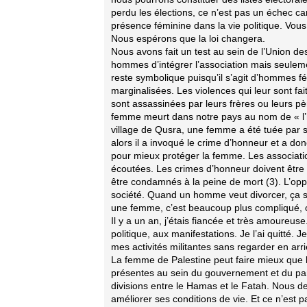
perdu les élections, ce n’est pas un échec car
présence féminine dans la vie politique. Vou
Nous espérons que la loi changera.
Nous avons fait un test au sein de l’Union 
hommes d’intégrer l’association mais seuleme
reste symbolique puisqu’il s’agit d’hommes f
marginalisées. Les violences qui leur sont f
sont assassinées par leurs frères ou leurs
femme meurt dans notre pays au nom de « l’ho
village de Qusra, une femme a été tuée par so
alors il a invoqué le crime d’honneur et a don
pour mieux protéger la femme. Les associati
écoutées. Les crimes d’honneur doivent être
être condamnés à la peine de mort (3). L’o
société. Quand un homme veut divorcer, ça se
une femme, c’est beaucoup plus compliqué, ce
Il y a un an, j’étais fiancée et très amoureuse
politique, aux manifestations. Je l’ai quitté. Je
mes activités militantes sans regarder en arr
La femme de Palestine peut faire mieux que l
présentes au sein du gouvernement et du parl
divisions entre le Hamas et le Fatah. Nous d
améliorer ses conditions de vie. Et ce n’est