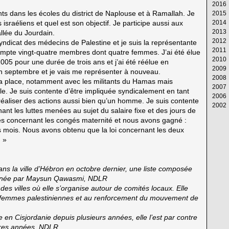
2016
Av
M
Ju
Ju
Ao
S
Oc
N
D
nts dans les écoles du district de Naplouse et à Ramallah. Je
2015
M
Av
M
Ju
Ju
Ao
S
Oc
N
D
 israéliens et quel est son objectif. Je participe aussi aux
2014
Fé
M
Av
M
Ju
Ju
Ao
S
Oc
N
D
2013
Ja
Fé
M
Av
M
Ju
Ju
Ao
S
Oc
N
D
llée du Jourdain.
2012
Ja
Fé
M
Av
M
Ju
Ju
Ao
S
Oc
N
D
ndicat des médecins de Palestine et je suis la représentante
2011
Ja
Fé
M
Av
M
Ju
Ju
Ao
S
Oc
N
D
compte vingt-quatre membres dont quatre femmes. J’ai été élue
2010
Ja
Fé
M
Av
M
Ju
Ju
Ao
S
Oc
N
D
5 pour une durée de trois ans et j’ai été réélue en
2009
Ja
Fé
M
Av
M
Ju
Ju
Ao
S
Oc
N
D
en septembre et je vais me représenter à nouveau.
2008
Ja
Fé
M
Av
M
Ju
Ju
Ao
S
Oc
N
D
ma place, notamment avec les militants du Hamas mais
2007
Ja
Fé
M
Av
M
Ju
Ju
Ao
S
Oc
N
D
le. Je suis contente d’être impliquée syndicalement en tant
2006
Ja
Fé
M
Av
M
Ju
Ju
Ao
S
Oc
N
D
éaliser des actions aussi bien qu’un homme. Je suis contente
2002
Ja
Fé
M
Av
M
Ju
Ju
Ao
S
Oc
N
D
ant les luttes menées au sujet du salaire fixe et des jours de
Ja
Fé
M
Av
M
Ju
Ju
Ao
S
Oc
N
Ja
 concernant les congés maternité et nous avons gagné :
Ja
Fé
M
Av
M
Ju
Ju
Ao
S
is mois. Nous avons obtenu que la loi concernant les deux
Ja
Fé
M
Av
M
Ju
Ju
Ao
 »
Ja
Fé
M
Av
M
Ju
Ju
Ja
Fé
M
Av
M
Ju
Ja
Fé
M
Av
M
ans la ville d’Hébron en octobre dernier, une liste composée
Ja
Fé
M
Av
menée par Maysun Qawasmi, NDLR
Ja
Fé
M
des villes où elle s’organise autour de comités locaux. Elle
Ja
Fé
 femmes palestiniennes et au renforcement du mouvement de
Ja
e en Cisjordanie depuis plusieurs années, elle l’est par contre
ères années, NDLR