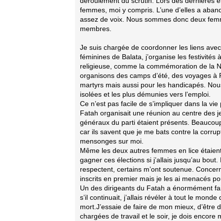
déroulement du scrutin. Lors des dernières é
femmes, moi y compris. L’une d’elles a aba
assez de voix. Nous sommes donc deux femme
membres.
Je suis chargée de coordonner les liens avec
féminines de Balata, j’organise les festivités 
religieuse, comme la commémoration de la N
organisons des camps d’été, des voyages à R
martyrs mais aussi pour les handicapés. No
isolées et les plus démunies vers l’emploi.
Ce n’est pas facile de s’impliquer dans la vie
Fatah organisait une réunion au centre des 
généraux du parti étaient présents. Beaucoup
car ils savent que je me bats contre la corru
mensonges sur moi.
Même les deux autres femmes en lice étaient 
gagner ces élections si j’allais jusqu’au bo
respectent, certains m’ont soutenue. Concerna
inscrits en premier mais je les ai menacés p
Un des dirigeants du Fatah a énormément fait p
s’il continuait, j’allais révéler à tout le monde
mort.J’essaie de faire de mon mieux, d’être 
chargées de travail et le soir, je dois encore