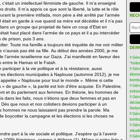
 c’était un intellectuel féministe de gauche. Il m’a enseigné
oits. Il m’a appris ce que sont la liberté, la lutte et le rôle
Durant la première intifada, mon père a été arrêté par l’armée
REC
 était en garde à vue quand sa mère est décédée et il n’a pas
 dans un groupe qui projetait de faire un coup d’Etat en
tait haut placé dans l’armée de ce pays et il a pu intercéder
s de prison, puis 3 ans.
r. Toute ma famille a toujours été inquiète de me voir militer
DERN
je n’aurais pas été sa fille. Au début des années 2000, je me
 l’armée israélienne sur Gaza. J’ai manifesté en faveur des
!! Gén
ns entre le Hamas et le Fatah.
“hist
articiper à la vie politique et à la résistance, aussi
!! Gén
res élections municipales à Naplouse (automne 2012), je me
étonné
 appelée « Naplouse pour tout le monde ». Même si cette
bomba
!! Gén
« de gauche », la parité est loin d’être acquise. En Palestine,
extra
ent et du parlement aux femmes. En théorie, les hommes de
!! Gén
mais dans les faits, nous n’étions que deux femmes et pas en
déclar
). Dès que nous et nos colistiers devions participer à un
Netan
es hommes ne nous laissaient pas prendre la parole. Ma
!! Gén
boycotter la campagne et les élections si les choses ne
tonit
!! Gé
situat
re part à la vie sociale et politique. J’espère qu’à l’avenir
!! Gén
les 100% féminines, comme à Hébron (1). Même si notre liste a