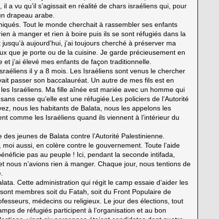
il a vu qu’il s’agissait en réalité de chars israéliens qui, pour
 un drapeau arabe.
aniqués. Tout le monde cherchait à rassembler ses enfants
rien à manger et rien à boire puis ils se sont réfugiés dans la
 jusqu’à aujourd’hui, j’ai toujours cherché à préserver ma
joux que je porte ou de la cuisine. Je garde précieusement en
t j’ai élevé mes enfants de façon traditionnelle.
 Israéliens il y a 8 mois. Les Israéliens sont venus le chercher
evait passer son baccalauréat. Un autre de mes fils est en
 les Israéliens. Ma fille aînée est mariée avec un homme qui
e sans cesse qu’elle est une réfugiée.Les policiers de l’Autorité
ez, nous les habitants de Balata, nous les appelons les
ent comme les Israéliens quand ils viennent à l’intérieur du
lte des jeunes de Balata contre l’Autorité Palestinienne.
s, moi aussi, en colère contre le gouvernement. Toute l’aide
bénéficie pas au peuple ! Ici, pendant la seconde intifada,
 et nous n’avions rien à manger. Chaque jour, nous tentions de
.
Balata. Cette administration qui régit le camp essaie d’aider les
s sont membres soit du Fatah, soit du Front Populaire de
rofesseurs, médecins ou religieux. Le jour des élections, tout
amps de réfugiés participent à l’organisation et au bon