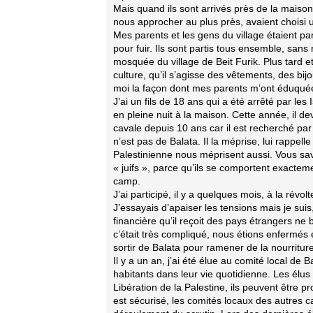
Mais quand ils sont arrivés près de la maison, 
nous approcher au plus près, avaient choisi
Mes parents et les gens du village étaient p
pour fuir. Ils sont partis tous ensemble, sans 
mosquée du village de Beit Furik. Plus tard et
culture, qu’il s’agisse des vêtements, des bi
moi la façon dont mes parents m’ont éduquée e
J’ai un fils de 18 ans qui a été arrêté par les
en pleine nuit à la maison. Cette année, il d
cavale depuis 10 ans car il est recherché par
n’est pas de Balata. Il la méprise, lui rappell
Palestinienne nous méprisent aussi. Vous sav
« juifs », parce qu’ils se comportent exactem
camp.
J’ai participé, il y a quelques mois, à la révo
J’essayais d’apaiser les tensions mais je sui
financière qu’il reçoit des pays étrangers ne 
c’était très compliqué, nous étions enfermés
sortir de Balata pour ramener de la nourriture
Il y a un an, j’ai été élue au comité local de 
habitants dans leur vie quotidienne. Les élu
Libération de la Palestine, ils peuvent être p
est sécurisé, les comités locaux des autres c