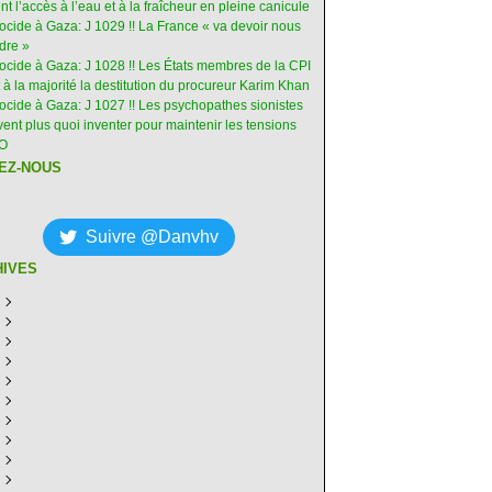
int l’accès à l’eau et à la fraîcheur en pleine canicule
ocide à Gaza: J 1029 !! La France « va devoir nous
dre »
nocide à Gaza: J 1028 !! Les États membres de la CPI
 à la majorité la destitution du procureur Karim Khan
nocide à Gaza: J 1027 !! Les psychopathes sionistes
ent plus quoi inventer pour maintenir les tensions
-O
EZ-NOUS
Suivre @Danvhv
HIVES
ût
(8)
illet
écembre
(30)
(28)
in
ovembre
écembre
(29)
(30)
(31)
ai
tobre
ovembre
écembre
(31)
(31)
(30)
(31)
ril
eptembre
tobre
ovembre
écembre
(29)
(31)
(30)
(27)
(30)
ars
ût
eptembre
tobre
ovembre
écembre
(31)
(31)
(32)
(26)
(27)
(30)
vrier
illet
ût
eptembre
tobre
ovembre
écembre
(31)
(31)
(26)
(26)
(26)
(28)
(26)
nvier
in
illet
ût
eptembre
tobre
ovembre
écembre
(29)
(15)
(30)
(29)
(26)
(26)
(30)
(26)
ai
in
illet
ût
eptembre
tobre
ovembre
écembre
(31)
(29)
(18)
(19)
(29)
(29)
(30)
(26)