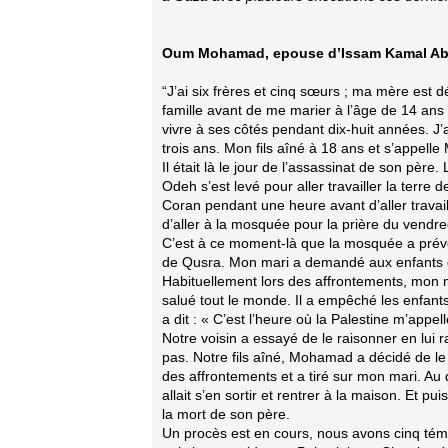
Oum Mohamad, epouse d’Issam Kamal A
“J’ai six frères et cinq sœurs ; ma mère est
famille avant de me marier à l’âge de 14 an
vivre à ses côtés pendant dix-huit années. J’ai 
trois ans. Mon fils aîné à 18 ans et s’appel
Il était là le jour de l’assassinat de son p
Odeh s’est levé pour aller travailler la terre d
Coran pendant une heure avant d’aller travail
d’aller à la mosquée pour la prière du vendre
C’est à ce moment-là que la mosquée a préven
de Qusra. Mon mari a demandé aux enfants de r
Habituellement lors des affrontements, mon mar
salué tout le monde. Il a empêché les enfants 
a dit : « C’est l’heure où la Palestine m’appell
Notre voisin a essayé de le raisonner en lui ra
pas. Notre fils aîné, Mohamad a décidé de le s
des affrontements et a tiré sur mon mari. Au 
allait s’en sortir et rentrer à la maison. Et p
la mort de son père.
Un procès est en cours, nous avons cinq tém