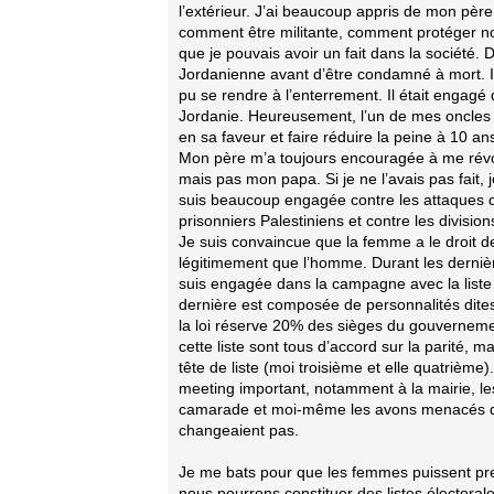
l’extérieur. J’ai beaucoup appris de mon père,
comment être militante, comment protéger nos dr
que je pouvais avoir un fait dans la société. 
Jordanienne avant d’être condamné à mort. Il
pu se rendre à l’enterrement. Il était engagé
Jordanie. Heureusement, l’un de mes oncles é
en sa faveur et faire réduire la peine à 10 an
Mon père m’a toujours encouragée à me révolte
mais pas mon papa. Si je ne l’avais pas fait, 
suis beaucoup engagée contre les attaques de
prisonniers Palestiniens et contre les divisio
Je suis convaincue que la femme a le droit de p
légitimement que l’homme. Durant les derniè
suis engagée dans la campagne avec la liste
dernière est composée de personnalités dites 
la loi réserve 20% des sièges du gouvernem
cette liste sont tous d’accord sur la parité, 
tête de liste (moi troisième et elle quatrième
meeting important, notamment à la mairie, l
camarade et moi-même les avons menacés de 
changeaient pas.
Je me bats pour que les femmes puissent prend
nous pourrons constituer des listes électora