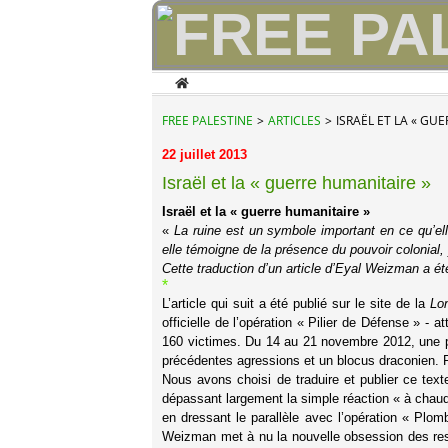
Home
FREE PALESTINE
>
ARTICLES
>
ISRAËL ET LA « GU
22 juillet 2013
Israël et la « guerre humanitaire »
Israël et la « guerre humanitaire »
«
La ruine est un symbole important en ce qu’ell
elle témoigne de la présence du pouvoir colonial,
Cette traduction d’un article d’Eyal Weizman a ét
*
L’article qui suit a été publié sur le site de la
Lo
officielle de l’opération « Pilier de Défense » - 
160 victimes. Du 14 au 21 novembre 2012, une plu
précédentes agressions et un blocus draconien. R
Nous avons choisi de traduire et publier ce text
dépassant largement la simple réaction « à chaud
en dressant le parallèle avec l’opération « Plo
Weizman met à nu la nouvelle obsession des respo