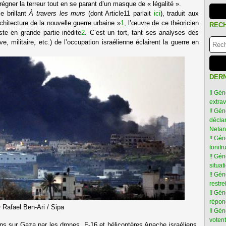
régner la terreur tout en se parant d’un masque de « légalité ».
e brillant
À travers les murs
(dont Article11 parlait
ici
), traduit aux
chitecture de la nouvelle guerre urbaine »
1
, l’œuvre de ce théoricien
REC
este en grande partie inédite
2
. C’est un tort, tant ses analyses des
ve, militaire, etc.) de l’occupation israélienne éclairent la guerre en
DERN
!! Gén
extra
!! Gén
déclar
Netan
!! Gén
tonit
!! Gé
situat
!! Gén
restre
!! Gén
répon
Rafael Ben-Ari / Sipa
!! Gé
votent
s sur Gaza par les drones, F-16 et hélicoptères Apache israéliens,