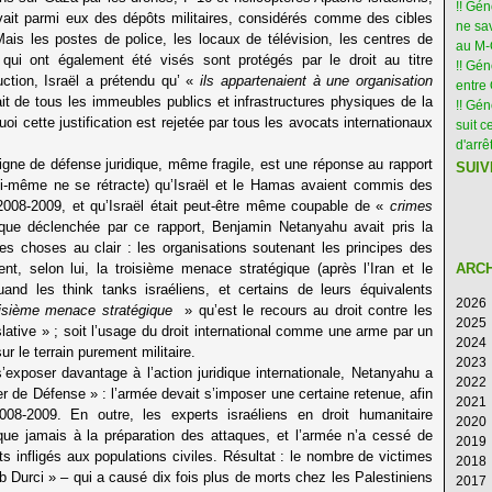
!! Gé
vait parmi eux des dépôts militaires, considérés comme des cibles
ne sav
 Mais les postes de police, les locaux de télévision, les centres de
au M
 qui ont également été visés sont protégés par le droit au titre
!! Gén
truction, Israël a prétendu qu’ «
ils appartenaient à une organisation
entre 
it de tous les immeubles publics et infrastructures physiques de la
!! Gé
i cette justification est rejetée par tous les avocats internationaux
suit c
d'arr
 ligne de défense juridique, même fragile, est une réponse au rapport
SUIV
lui-même ne se rétracte) qu’Israël et le Hamas avaient commis des
 2008-2009, et qu’Israël était peut-être même coupable de «
crimes
ue déclenchée par ce rapport, Benjamin Netanyahu avait pris la
les choses au clair : les organisations soutenant les principes des
ent, selon lui, la troisième menace stratégique (après l’Iran et le
ARC
uand les think tanks israéliens, et certains de leurs équivalents
2026
oisième menace stratégique
» qu’est le recours au droit contre les
2025
Ao
lative » ; soit l’usage du droit international comme une arme par un
2024
Ju
D
ur le terrain purement militaire.
2023
Ju
N
D
s’exposer davantage à l’action juridique internationale, Netanyahu a
2022
M
Oc
N
D
ier de Défense » : l’armée devait s’imposer une certaine retenue, afin
2021
Av
S
Oc
N
D
2008-2009. En outre, les experts israéliens en droit humanitaire
2020
M
Ao
S
Oc
N
D
 que jamais à la préparation des attaques, et l’armée n’a cessé de
2019
Fé
Ju
Ao
S
Oc
N
D
 infligés aux populations civiles. Résultat : le nombre de victimes
2018
Ja
Ju
Ju
Ao
S
Oc
N
D
b Durci » – qui a causé dix fois plus de morts chez les Palestiniens
2017
M
Ju
Ju
Ao
S
Oc
N
D