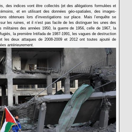
 des indices vont être collectés (et des allégations formulées et
témoins, et en utilisant des données géo-spatiales, des images-
tions obtenues lors d’investigations sur place. Mais l’enquête se
 sur les ruines, et il n’est pas facile de les distinguer les unes des
s militaires des années 1950, la guerre de 1956, celle de 1967, la
fugiés, la première Intifada de 1987-1991, les vagues de destruction
et les deux attaques de 2008-2009 et 2012 ont toutes ajouté de
ées antérieurement.