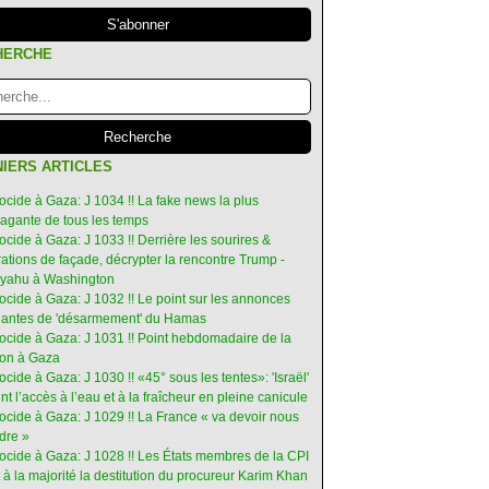
HERCHE
IERS ARTICLES
ocide à Gaza: J 1034 !! La fake news la plus
vagante de tous les temps
ocide à Gaza: J 1033 !! Derrière les sourires &
ations de façade, décrypter la rencontre Trump -
yahu à Washington
ocide à Gaza: J 1032 !! Le point sur les annonces
ruantes de 'désarmement' du Hamas
nocide à Gaza: J 1031 !! Point hebdomadaire de la
ion à Gaza
ocide à Gaza: J 1030 !! «45° sous les tentes»: 'Israël'
int l’accès à l’eau et à la fraîcheur en pleine canicule
ocide à Gaza: J 1029 !! La France « va devoir nous
dre »
nocide à Gaza: J 1028 !! Les États membres de la CPI
 à la majorité la destitution du procureur Karim Khan