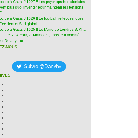
nocide à Gaza: J 1027 !! Les psychopathes sionistes
ent plus quoi inventer pour maintenir les tensions
-O
ocide à Gaza: J 1026 !! Le football, reflet des luttes
Occident et Sud global
nocide à Gaza: J 1025 !! Le Maire de Londres S. Khan
elui de New-York, Z. Mamdani, dans leur volonté
êter Netanyahu
EZ-NOUS
Suivre @Danvhv
HIVES
ût
(6)
illet
écembre
(30)
(28)
in
ovembre
écembre
(29)
(30)
(31)
ai
tobre
ovembre
écembre
(31)
(31)
(30)
(31)
ril
eptembre
tobre
ovembre
écembre
(29)
(31)
(30)
(27)
(30)
ars
ût
eptembre
tobre
ovembre
écembre
(31)
(31)
(32)
(26)
(27)
(30)
vrier
illet
ût
eptembre
tobre
ovembre
écembre
(31)
(31)
(26)
(26)
(26)
(28)
(26)
nvier
in
illet
ût
eptembre
tobre
ovembre
écembre
(29)
(15)
(30)
(29)
(26)
(26)
(30)
(26)
ai
in
illet
ût
eptembre
tobre
ovembre
écembre
(31)
(29)
(18)
(19)
(29)
(29)
(30)
(26)