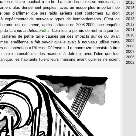
ation militaire touchait à sa fin. La liste des cibles se réduisant, la
2016
Av
M
Ju
Ju
Ao
S
Oc
N
D
artiers plus densément peuplés, avec un risque plus important de
2015
M
Av
M
Ju
Ju
Ao
S
Oc
N
D
e pas d’affirmer que ses raids aériens sont conformes au droit
2014
Fé
M
Av
M
Ju
Ju
Ao
S
Oc
N
D
é à expérimenter de nouveaux types de bombardements. C’est ce
2013
Ja
Fé
M
Av
M
Ju
Ju
Ao
S
Oc
N
D
2012
Ja
Fé
M
Av
M
Ju
Ju
Ao
S
Oc
N
D
 l’homme qui ont mené, après l’attaque de 2008-2009, une enquête
2011
Ja
Fé
M
Av
M
Ju
Ju
Ao
S
Oc
N
D
mp de la «
juri-architecture
3
». Cela leur a permis de mettre à jour les
2010
Ja
Fé
M
Av
M
Ju
Ju
Ao
S
Oc
N
D
s cratères de petite taille causés par des impacts sur ce qui avait
2009
Ja
Fé
M
Av
M
Ju
Ju
Ao
S
Oc
N
D
rmée israélienne a fait savoir qu’elle avait à nouveau utilisé cette
2008
Ja
Fé
M
Av
M
Ju
Ju
Ao
S
Oc
N
D
s de l’opération « Pilier de Défense ». La manœuvre consiste à tirer
2007
Ja
Fé
M
Av
M
Ju
Ju
Ao
S
Oc
N
D
faible intensité sur des maisons à détruire, avec l’idée que leur
2006
Ja
Fé
M
Av
M
Ju
Ju
Ao
S
Oc
N
D
anique, les habitants fuient leurs maisons avant qu’elles ne soient
2002
Ja
Fé
M
Av
M
Ju
Ju
Ao
S
Oc
N
D
Ja
Fé
M
Av
M
Ju
Ju
Ao
S
Oc
N
Ja
Ja
Fé
M
Av
M
Ju
Ju
Ao
S
Ja
Fé
M
Av
M
Ju
Ju
Ao
Ja
Fé
M
Av
M
Ju
Ju
Ja
Fé
M
Av
M
Ju
Ja
Fé
M
Av
M
Ja
Fé
M
Av
Ja
Fé
M
Ja
Fé
Ja