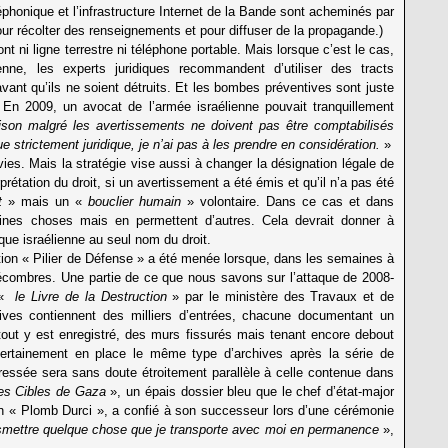
honique et l’infrastructure Internet de la Bande sont acheminés par
ur récolter des renseignements et pour diffuser de la propagande.)
 ni ligne terrestre ni téléphone portable. Mais lorsque c’est le cas,
enne, les experts juridiques recommandent d’utiliser des tracts
vant qu’ils ne soient détruits. Et les bombes préventives sont juste
En 2009, un avocat de l’armée israélienne pouvait tranquillement
son malgré les avertissements ne doivent pas être comptabilisés
 strictement juridique, je n’ai pas à les prendre en considération.
»
ies. Mais la stratégie vise aussi à changer la désignation légale de
rétation du droit, si un avertissement a été émis et qu’il n’a pas été
t
» mais un «
bouclier humain
» volontaire. Dans ce cas et dans
rtaines choses mais en permettent d’autres. Cela devrait donner à
aque israélienne au seul nom du droit.
tion « Pilier de Défense » a été menée lorsque, dans les semaines à
 décombres. Une partie de ce que nous savons sur l’attaque de 2008-
 «
le Livre de la Destruction
» par le ministère des Travaux et de
hives contiennent des milliers d’entrées, chacune documentant un
 tout y est enregistré, des murs fissurés mais tenant encore debout
certainement en place le même type d’archives après la série de
essée sera sans doute étroitement parallèle à celle contenue dans
des Cibles de Gaza
», un épais dossier bleu que le chef d’état-major
ion « Plomb Durci », a confié à son successeur lors d’une cérémonie
smettre quelque chose que je transporte avec moi en permanence
»,