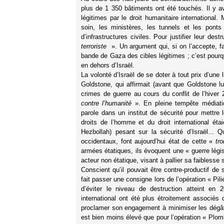
plus de 1 350 bâtiments ont été touchés. Il y a
légitimes par le droit humanitaire international.
soin, les ministères, les tunnels et les ponts
d’infrastructures civiles. Pour justifier leur des
terroriste
». Un argument qui, si on l’accepte, fa
bande de Gaza des cibles légitimes ; c’est pourquo
en dehors d’Israël.
La volonté d’Israël de se doter à tout prix d’une
Goldstone, qui affirmait (avant que Goldstone 
crimes de guerre au cours du conflit de l’hiver
contre l’humanité
». En pleine tempête médiatiq
parole dans un institut de sécurité pour mettre 
droits de l’homme et du droit international étai
Hezbollah) pesant sur la sécurité d’Israël... Q
occidentaux, font aujourd’hui état de cette «
tr
armées étatiques, ils évoquent une « guerre légis
acteur non étatique, visant à pallier sa faiblesse s
Conscient qu’il pouvait être contre-productif de 
fait passer une consigne lors de l’opération « Pil
d’éviter le niveau de destruction atteint en 
international ont été plus étroitement associés
proclamer son engagement à minimiser les dégâts
est bien moins élevé que pour l’opération « Plom