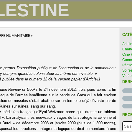
CATÉ
ERRE HUMANITAIRE »
Articl
Chart
Ciné 
Comme
Pétiti
e permet l’exposition publique de l’occupation et de la domination :
Soirée
 y compris quand le colonisateur lui-même est invisible.
»
Vidéo
é publiée dans le numéro 12 de la version papier d’Article11
DER
ndon Review of Books
le 24 novembre 2012, trois jours après la fin
attaque de l’armée israélienne sur la bande de Gaza qui a fait environ
ie de missiles s’était abattue sur un territoire déjà dévasté par de
uines sur ruines, sang sur sang.
e inédit (en français) d’Eyal Weizman parce qu’il dresse un tableau
RECE
 ». En analysant les nouveaux visages de la stratégie israélienne et
mb Durci » de décembre 2008 et janvier 2009 (plus de 1 300 morts),
nsables israéliens : intégrer la logique du droit humanitaire à une