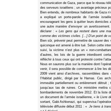
communication de Gaza, parce que le réseau télép
des serveurs israéliens ; un avantage précieux po
Bien entendu, de nombreux habitants de Gaza n’ont
a expliqué un porte-parole de l’armée israéli
encourageant les gens à quitter leurs domiciles a
une autre manière d’envoyer un avertissement. 
déclarer : «
Les gens qui restent dans une mai
comme des victimes civiles. […] D’un point de vue
Bien sûr, prévenir peut permettre de sauver des v
quiconque est amené à être tué. Selon cette interp
suivi, la victime n’est plus un «
non-combattan
d’autres, les lois de la guerre interdisent ce
réfléchir à tous ceux qui ont protesté contre l’att
Nous en saurons plus sur la manière dont l’opéra
venir, il sera possible de commencer à lire les
2009 vient ainsi d’archives, rassemblées dans
l’Habitat public, dirigé par le Hamas. Ces arc
immeuble partiellement ou entièrement détruit ;
jusqu’aux tas de ruines. Ce ministère mettra 
bombardements de novembre 2012. Et la liste dr
un document de l’armée israélienne, «
le Livre 
sortant, Gabi Ashkenazi, qui supervisa l’opérat
télévisée diffusée début 2011 : «
Je tiens à tran