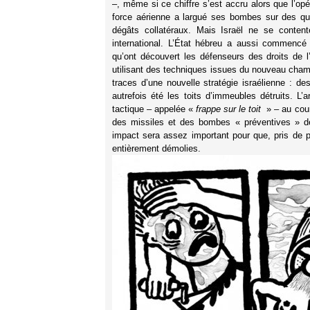
–, même si ce chiffre s’est accru alors que l’opér
force aérienne a largué ses bombes sur des qu
dégâts collatéraux. Mais Israël ne se content
international. L’État hébreu a aussi commenc
qu’ont découvert les défenseurs des droits de
utilisant des techniques issues du nouveau cha
traces d’une nouvelle stratégie israélienne : de
autrefois été les toits d’immeubles détruits. L’a
tactique – appelée «
frappe sur le toit
» – au cour
des missiles et des bombes « préventives » de 
impact sera assez important pour que, pris de p
entièrement démolies.