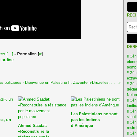
REC
DERN
es [
…
]
- Permalien [
#
]
!! Gén
 nordine
étonné
bomba
!! Gén
extra
Violences policières - Bienvenue en Palestine II, Zaventem-Bruxelles, 15 & 16/04/12
!! Gén
déclar
Netan
!! Gén
tonit
!! Gé
Les Palestiniens ne sont
situat
s», un
pas les Indiens
!! Gén
Ahmed Saadat:
d’Amérique
restre
«Reconstruire la
!! Gén