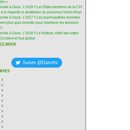
dre »
nocide à Gaza: J 1028 !! Les États membres de la CPI
 à la majorité la destitution du procureur Karim Khan
nocide à Gaza: J 1027 !! Les psychopathes sionistes
ent plus quoi inventer pour maintenir les tensions
-O
ocide à Gaza: J 1026 !! Le football, reflet des luttes
Occident et Sud global
EZ-NOUS
Suivre @Danvhv
HIVES
ût
(7)
illet
écembre
(30)
(28)
in
ovembre
écembre
(29)
(30)
(31)
ai
tobre
ovembre
écembre
(31)
(31)
(30)
(31)
ril
eptembre
tobre
ovembre
écembre
(29)
(31)
(30)
(27)
(30)
ars
ût
eptembre
tobre
ovembre
écembre
(31)
(31)
(32)
(26)
(27)
(30)
vrier
illet
ût
eptembre
tobre
ovembre
écembre
(31)
(31)
(26)
(26)
(26)
(28)
(26)
nvier
in
illet
ût
eptembre
tobre
ovembre
écembre
(29)
(15)
(30)
(29)
(26)
(26)
(30)
(26)
ai
in
illet
ût
eptembre
tobre
ovembre
écembre
(31)
(29)
(18)
(19)
(29)
(29)
(30)
(26)