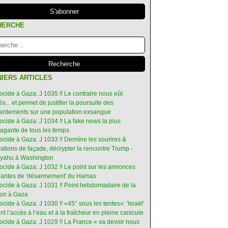
HERCHE
IERS ARTICLES
ocide à Gaza: J 1035 !! Le contraire nous eût
s... et permet de justifier la poursuite des
rdements sur une population exsangue
ocide à Gaza: J 1034 !! La fake news la plus
vagante de tous les temps
ocide à Gaza: J 1033 !! Derrière les sourires &
ations de façade, décrypter la rencontre Trump -
yahu à Washington
ocide à Gaza: J 1032 !! Le point sur les annonces
ruantes de 'désarmement' du Hamas
nocide à Gaza: J 1031 !! Point hebdomadaire de la
ion à Gaza
ocide à Gaza: J 1030 !! «45° sous les tentes»: 'Israël'
int l’accès à l’eau et à la fraîcheur en pleine canicule
ocide à Gaza: J 1029 !! La France « va devoir nous