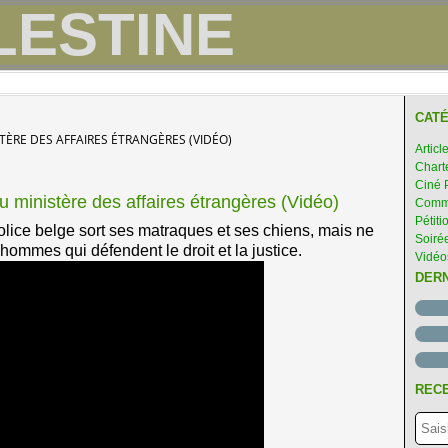
CATÉ
ÈRE DES AFFAIRES ÉTRANGÈRES (VIDÉO)
Articl
Chart
Ciné 
u ministère des affaires étrangères (Vidéo)
Comme
Pétiti
olice belge sort ses matraques et ses chiens, mais ne
Soirée
 hommes qui défendent le droit et la justice.
Vidéo
DER
RECE