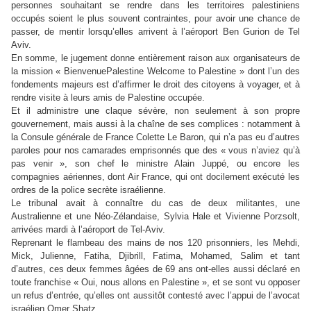
personnes souhaitant se rendre dans les territoires palestiniens
occupés soient le plus souvent contraintes, pour avoir une chance de
passer, de mentir lorsqu’elles arrivent à l’aéroport Ben Gurion de Tel
Aviv.
En somme, le jugement donne entièrement raison aux organisateurs de
la mission « BienvenuePalestine Welcome to Palestine » dont l’un des
fondements majeurs est d’affirmer le droit des citoyens à voyager, et à
rendre visite à leurs amis de Palestine occupée.
Et il administre une claque sévère, non seulement à son propre
gouvernement, mais aussi à la chaîne de ses complices : notamment à
la Consule générale de France Colette Le Baron, qui n’a pas eu d’autres
paroles pour nos camarades emprisonnés que des « vous n’aviez qu’à
pas venir », son chef le ministre Alain Juppé, ou encore les
compagnies aériennes, dont Air France, qui ont docilement exécuté les
ordres de la police secrète israélienne.
Le tribunal avait à connaître du cas de deux militantes, une
Australienne et une Néo-Zélandaise, Sylvia Hale et Vivienne Porzsolt,
arrivées mardi à l’aéroport de Tel-Aviv.
Reprenant le flambeau des mains de nos 120 prisonniers, les Mehdi,
Mick, Julienne, Fatiha, Djibrill, Fatima, Mohamed, Salim et tant
d’autres, ces deux femmes âgées de 69 ans ont-elles aussi déclaré en
toute franchise « Oui, nous allons en Palestine », et se sont vu opposer
un refus d’entrée, qu’elles ont aussitôt contesté avec l’appui de l’avocat
israélien Omer Shatz.