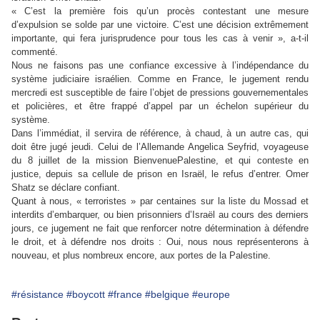
« C’est la première fois qu’un procès contestant une mesure
d’expulsion se solde par une victoire. C’est une décision extrêmement
importante, qui fera jurisprudence pour tous les cas à venir », a-t-il
commenté.
Nous ne faisons pas une confiance excessive à l’indépendance du
système judiciaire israélien. Comme en France, le jugement rendu
mercredi est susceptible de faire l’objet de pressions gouvernementales
et policières, et être frappé d’appel par un échelon supérieur du
système.
Dans l’immédiat, il servira de référence, à chaud, à un autre cas, qui
doit être jugé jeudi. Celui de l’Allemande Angelica Seyfrid, voyageuse
du 8 juillet de la mission BienvenuePalestine, et qui conteste en
justice, depuis sa cellule de prison en Israël, le refus d’entrer. Omer
Shatz se déclare confiant.
Quant à nous, « terroristes » par centaines sur la liste du Mossad et
interdits d’embarquer, ou bien prisonniers d’Israël au cours des derniers
jours, ce jugement ne fait que renforcer notre détermination à défendre
le droit, et à défendre nos droits : Oui, nous nous représenterons à
nouveau, et plus nombreux encore, aux portes de la Palestine.
#résistance
#boycott
#france
#belgique
#europe