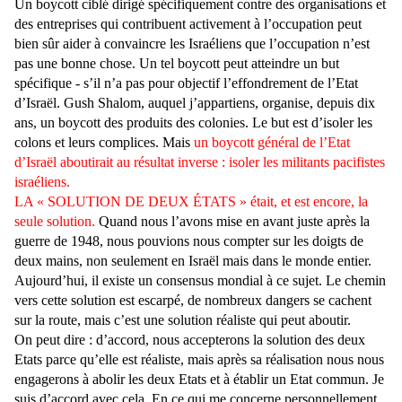
Un boycott ciblé dirigé spécifiquement contre des organisations et
des entreprises qui contribuent activement à l’occupation peut
bien sûr aider à convaincre les Israéliens que l’occupation n’est
pas une bonne chose. Un tel boycott peut atteindre un but
spécifique - s’il n’a pas pour objectif l’effondrement de l’Etat
d’Israël. Gush Shalom, auquel j’appartiens, organise, depuis dix
ans, un boycott des produits des colonies. Le but est d’isoler les
colons et leurs complices. Mais
un boycott général de l’Etat
d’Israël aboutirait au résultat inverse : isoler les militants pacifistes
israéliens.
LA « SOLUTION DE DEUX ÉTATS » était, et est encore, la
seule solution.
Quand nous l’avons mise en avant juste après la
guerre de 1948, nous pouvions nous compter sur les doigts de
deux mains, non seulement en Israël mais dans le monde entier.
Aujourd’hui, il existe un consensus mondial à ce sujet. Le chemin
vers cette solution est escarpé, de nombreux dangers se cachent
sur la route, mais c’est une solution réaliste qui peut aboutir.
On peut dire : d’accord, nous accepterons la solution des deux
Etats parce qu’elle est réaliste, mais après sa réalisation nous nous
engagerons à abolir les deux Etats et à établir un Etat commun. Je
suis d’accord avec cela. En ce qui me concerne personnellement,