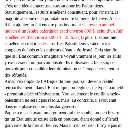
c’est une idée dangereuse, surtout pour les Palestiniens.
Statistiquement, les Juifs israéliens constituent, pour l’instant, la
majorité absolue de la population entre la mer et le fleuve. A cela,
il faut ajouter un fait encore plus important :
le revenu annuel
moyen d’un Arabe palestinien est d’environ 800 $, celui d’un Juif
israélien est d’environ 20.000 $ - 25 fois ( !)
plus. L’économie
israélienne croît tous les ans. Les Palestiniens seraient « les
coupeurs de bois et les puiseurs d’eau » de Josué. Cela signifie
que si l’Etat commun imaginaire voyait vraiment le jour, les Juifs
y exerceraient un pouvoir absolu. Ils utiliseraient, bien sûr, ce
pouvoir pour consolider leur domination et à empêcher le retour
des réfugiés.
Ainsi, l’exemple de l’Afrique du Sud pourrait devenir réalité
rétroactivement : dans l’Etat unique, un régime - de type apartheid
- prendrait place effectivement. Non seulement le conflit israélo-
palestinien ne serait pas résolu, mais, au contraire, il évoluerait
dans une phase encore plus dangereuse.
Pappe a mis en avant un argument qui me semble un peu bizarre :
qu’un Etat unique existe déjà en pratique, étant donné qu’Israël
gouverne de la mer au fleuve. Mais il n’en est rien. Il n’y a pas un