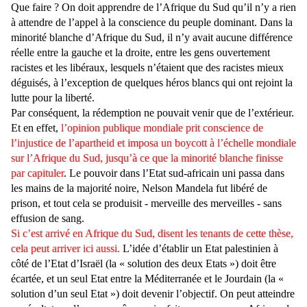
Que faire ? On doit apprendre de l’Afrique du Sud qu’il n’y a rien
à attendre de l’appel à la conscience du peuple dominant. Dans la
minorité blanche d’Afrique du Sud, il n’y avait aucune différence
réelle entre la gauche et la droite, entre les gens ouvertement
racistes et les libéraux, lesquels n’étaient que des racistes mieux
déguisés, à l’exception de quelques héros blancs qui ont rejoint la
lutte pour la liberté.
Par conséquent, la rédemption ne pouvait venir que de l’extérieur.
Et en effet,
l’opinion publique mondiale prit conscience de
l’injustice de l’apartheid et imposa un boycott à l’échelle mondiale
sur l’Afrique du Sud, jusqu’à ce que la minorité blanche finisse
par capituler
. Le pouvoir dans l’Etat sud-africain uni passa dans
les mains de la majorité noire, Nelson Mandela fut libéré de
prison, et tout cela se produisit - merveille des merveilles - sans
effusion de sang.
Si c’est arrivé en Afrique du Sud, disent les tenants de cette thèse,
cela peut arriver ici aussi.
L’idée d’établir un Etat palestinien à
côté de l’Etat d’Israël (la « solution des deux Etats ») doit être
écartée, et un seul Etat entre la Méditerranée et le Jourdain (la «
solution d’un seul Etat ») doit devenir l’objectif. On peut atteindre