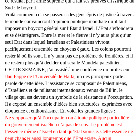
ce résultat par l’arme suprême qui a fait ses preuves en Afrique du
Sud : le boycott.
Voilà comment cela se passera : des gens épris de justice à travers
le monde convaincront l’opinion publique mondiale qu’il faut
imposer un boycott général sur l’Etat d’Israël. L’Etat s’effondrera
et se désintégrera. Entre la mer et le fleuve il n’y aura plus qu’un
seul Etat dans lequel Israéliens et Palestiniens vivront
pacifiquement ensemble en citoyens égaux. Les colons pourront
rester là où ils sont, il n’y aura pas de problème de frontières, et il
ne restera plus qu’à décider qui sera le Mandela palestinien.
CETTE SEMAINE, j’ai assisté à une conférence du professeur
Ilan Pappe de l’Université de Haïfa,
un des principaux porte-
parole de cette idée. L’assistance se composait de Palestiniens,
d’Israéliens et de militants internationaux venus de Bil’in, le
village qui est devenu un symbole de la résistance à l’occupation.
Il a exposé un ensemble d’idées bien structurées, exprimées avec
éloquence et enthousiasme. En voici les grandes lignes :
Ne s’opposer qu’à l’occupation ou à toute politique particulière
du gouvernement israélien n’a pas de sens. Le problème est
l’essence même d’Israël en tant qu’Etat sioniste. Cette essence ne
peut changer aussi longtemps que l’Etat existe. Aucun