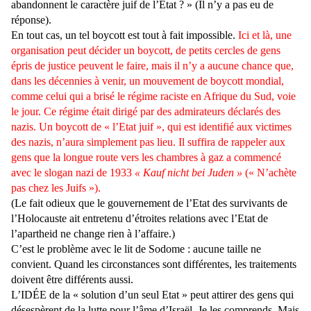
abandonnent le caractère juif de l’Etat ? » (Il n’y a pas eu de
réponse).
En tout cas, un tel boycott est tout à fait impossible.
Ici et là, une
organisation peut décider un boycott, de petits cercles de gens
épris de justice peuvent le faire, mais il n’y a aucune chance que,
dans les décennies à venir, un mouvement de boycott mondial,
comme celui qui a brisé le régime raciste en Afrique du Sud, voie
le jour. Ce régime était dirigé par des admirateurs déclarés des
nazis. Un boycott de « l’Etat juif », qui est identifié aux victimes
des nazis, n’aura simplement pas lieu. Il suffira de rappeler aux
gens que la longue route vers les chambres à gaz a commencé
avec le slogan nazi de 1933
« Kauf nicht bei Juden »
(« N’achète
pas chez les Juifs »).
(Le fait odieux que le gouvernement de l’Etat des survivants de
l’Holocauste ait entretenu d’étroites relations avec l’Etat de
l’apartheid ne change rien à l’affaire.)
C’est le problème avec le lit de Sodome : aucune taille ne
convient. Quand les circonstances sont différentes, les traitements
doivent être différents aussi.
L’IDÉE de la « solution d’un seul Etat » peut attirer des gens qui
désespèrent de la lutte pour l’âme d’Israël. Je les comprends. Mais