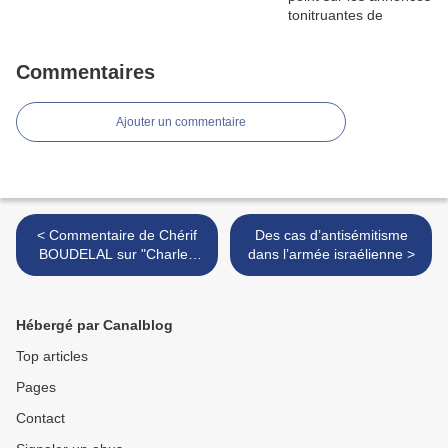
Commentaires
Ajouter un commentaire
< Commentaire de Chérif
Des cas d’antisémitisme
BOUDELAL sur "Charles
dans l’armée israélienne >
Enderlin, interviewer par
Nordine Saidi sur la réalité
israélienne."
Hébergé par Canalblog
Top articles
Pages
Contact