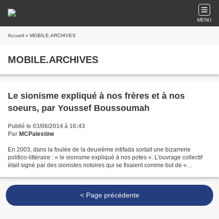
MENU
Accueil
» MOBILE.ARCHIVES
MOBILE.ARCHIVES
Le sionisme expliqué à nos frères et à nos
soeurs, par Youssef Boussoumah
Publié le 03/06/2014 à 16:43
Par
MCPalestine
En 2003, dans la foulée de la deuxième intifada sortait une bizarrerie
politico-littéraire : « le sionisme expliqué à nos potes ». L'ouvrage collectif
était signé par des sionistes notoires qui se fixaient comme but de «
réhabiliter le sionisme pour faire...
< Page précédente