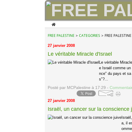
Home
FREE PALESTINE
>
CATEGORIES
>
FREE PALESTINE
27 janvier 2008
Le véritable Miracle d'Israel
Le véritable Miracl
e Israël comme un p
nce" du pays et sa 
s"?...
Posté par MCPalestine à 17:29 -
Commentair
27 janvier 2008
Israël, un cancer sur la conscience 
Israël
a, il 
ommes