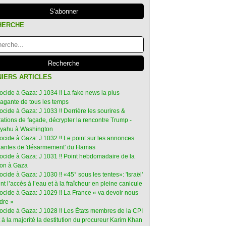
HERCHE
IERS ARTICLES
ocide à Gaza: J 1034 !! La fake news la plus
vagante de tous les temps
ocide à Gaza: J 1033 !! Derrière les sourires &
ations de façade, décrypter la rencontre Trump -
yahu à Washington
ocide à Gaza: J 1032 !! Le point sur les annonces
ruantes de 'désarmement' du Hamas
nocide à Gaza: J 1031 !! Point hebdomadaire de la
ion à Gaza
ocide à Gaza: J 1030 !! «45° sous les tentes»: 'Israël'
int l’accès à l’eau et à la fraîcheur en pleine canicule
ocide à Gaza: J 1029 !! La France « va devoir nous
dre »
nocide à Gaza: J 1028 !! Les États membres de la CPI
 à la majorité la destitution du procureur Karim Khan