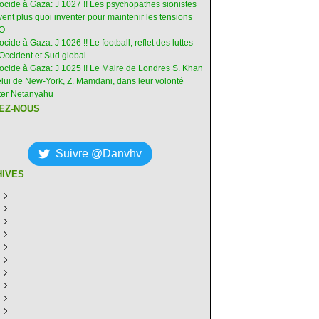
nocide à Gaza: J 1027 !! Les psychopathes sionistes
ent plus quoi inventer pour maintenir les tensions
-O
ocide à Gaza: J 1026 !! Le football, reflet des luttes
Occident et Sud global
nocide à Gaza: J 1025 !! Le Maire de Londres S. Khan
elui de New-York, Z. Mamdani, dans leur volonté
êter Netanyahu
EZ-NOUS
Suivre @Danvhv
HIVES
ût
(6)
illet
écembre
(30)
(28)
in
ovembre
écembre
(29)
(30)
(31)
ai
tobre
ovembre
écembre
(31)
(31)
(30)
(31)
ril
eptembre
tobre
ovembre
écembre
(29)
(31)
(30)
(27)
(30)
ars
ût
eptembre
tobre
ovembre
écembre
(31)
(31)
(32)
(26)
(27)
(30)
vrier
illet
ût
eptembre
tobre
ovembre
écembre
(31)
(31)
(26)
(26)
(26)
(28)
(26)
nvier
in
illet
ût
eptembre
tobre
ovembre
écembre
(29)
(15)
(30)
(29)
(26)
(26)
(30)
(26)
ai
in
illet
ût
eptembre
tobre
ovembre
écembre
(31)
(29)
(18)
(19)
(29)
(29)
(30)
(26)