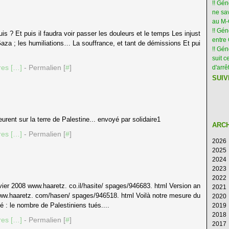
!! Gé
ne sav
au M
!! Gén
s ? Et puis il faudra voir passer les douleurs et le temps Les injust
entre 
Gaza ; les humiliations… La souffrance, et tant de démissions Et pui
!! Gé
suit c
es [
…
]
- Permalien [
#
]
d'arr
SUIV
rent sur la terre de Palestine... envoyé par solidaire1
ARC
es [
…
]
- Permalien [
#
]
2026
2025
Ao
2024
Ju
D
2023
Ju
N
D
2022
M
Oc
N
D
ier 2008 www.haaretz. co.il/hasite/ spages/946683. html Version an
2021
Av
S
Oc
N
D
www.haaretz. com/hasen/ spages/946518. html Voilà notre mesure du
2020
M
Ao
S
Oc
N
D
 : le nombre de Palestiniens tués....
2019
Fé
Ju
Ao
S
Oc
N
D
2018
Ja
Ju
Ju
Ao
S
Oc
N
D
es [
…
]
- Permalien [
#
]
2017
M
Ju
Ju
Ao
S
Oc
N
D