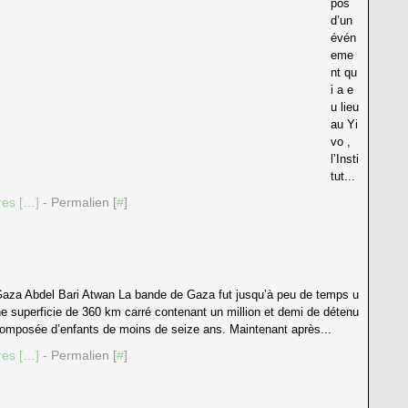
pos
d’un
évén
eme
nt qu
i a e
u lieu
au Yi
vo ,
l’Insti
tut...
es [
…
]
- Permalien [
#
]
Gaza Abdel Bari Atwan La bande de Gaza fut jusqu’à peu de temps u
ne superficie de 360 km carré contenant un million et demi de détenu
 composée d’enfants de moins de seize ans. Maintenant après...
es [
…
]
- Permalien [
#
]