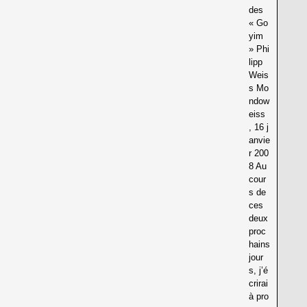
des
« Go
yim
» Phi
lipp
Weis
s Mo
ndow
eiss
, 16 j
anvie
r 200
8 Au
cour
s de
ces
deux
proc
hains
jour
s, j’é
crirai
à pro