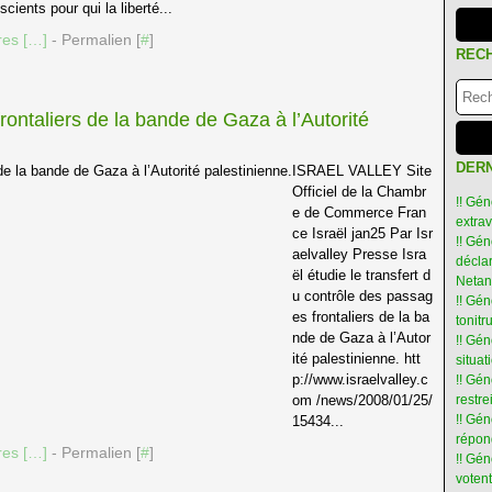
scients pour qui la liberté...
es [
…
]
- Permalien [
#
]
REC
rontaliers de la bande de Gaza à l’Autorité
DERN
ISRAEL VALLEY Site
Officiel de la Chambr
!! Gén
e de Commerce Fran
extra
ce Israël jan25 Par Isr
!! Gén
aelvalley Presse Isra
déclar
ël étudie le transfert d
Netan
u contrôle des passag
!! Gén
es frontaliers de la ba
tonit
nde de Gaza à l’Autor
!! Gé
ité palestinienne. htt
situat
p://www.israelvalley.c
!! Gén
om /news/2008/01/25/
restre
!! Gén
15434...
répon
es [
…
]
- Permalien [
#
]
!! Gé
votent