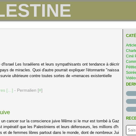
CATÉ
Articl
Chart
Ciné 
Comme
e d'Israel Les Israéliens et leurs sympathisants ont tendance à décrir
Pétiti
ays de miracles. Quoi d'autre pourrait expliquer l'étonnante "naissa
Soirée
survie ultérieure contre toutes sortes de «menaces existentielle
Vidéo
DER
es [
…
]
- Permalien [
#
]
juive
RECE
, un cancer sur la conscience juive Même si le mur est tombé à Gaz
est impératif que les Palestiniens et leurs défenseurs, les millions d'h
 et de femmes libres partout dans le monde, dont de nombreux Jui