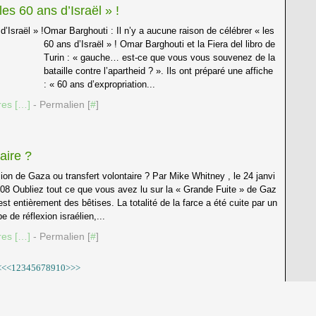
les 60 ans d’Israël » !
Omar Barghouti : Il n’y a aucune raison de célébrer « les
60 ans d’Israël » ! Omar Barghouti et la Fiera del libro de
Turin : « gauche… est-ce que vous vous souvenez de la
bataille contre l’apartheid ? ». Ils ont préparé une affiche
: « 60 ans d’expropriation...
es [
…
]
- Permalien [
#
]
aire ?
ion de Gaza ou transfert volontaire ? Par Mike Whitney , le 24 janvi
008 Oubliez tout ce que vous avez lu sur la « Grande Fuite » de Gaz
est entièrement des bêtises. La totalité de la farce a été cuite par un
e de réflexion israélien,...
es [
…
]
- Permalien [
#
]
<<
<
1
2
3
4
5
6
7
8
9
10
>
>>