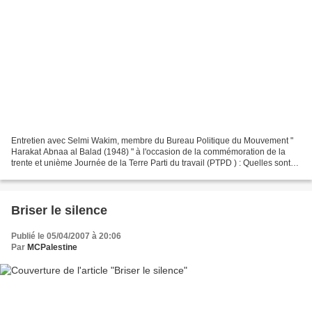
Entretien avec Selmi Wakim, membre du Bureau Politique du Mouvement "
Harakat Abnaa al Balad (1948) " à l'occasion de la commémoration de la
trente et unième Journée de la Terre Parti du travail (PTPD ) : Quelles sont
les raisons directes qui ont conduit...
Briser le silence
Publié le 05/04/2007 à 20:06
Par
MCPalestine