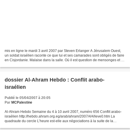
mis en ligne le mardi 3 avril 2007 par Steven Erlanger A Jérusalem Ouest,
un soldat israélien raconte ce que lui et ses camarades sont obligés de faire
en Cisjordanie. Malaise dans la salle. Où il est question de mensonges et de
miroirs International...
dossier Al-Ahram Hebdo : Conflit arabo-
israélien
Publié le 05/04/2007 à 20:05
Par
MCPalestine
Al-Ahram Hebdo Semaine du 4 à 10 avril 2007, numéro 656 Conflit arabo-
israélien http://hebdo.ahram.org.eg/arab/ahram/2007/4/4/leve0.htm La
quadraute du cercle L’heure est-elle aux négociations à la suite de la
relance d’un plan de paix arabe qui, tout...