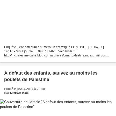
Enquête L'ennemi public numéro un est fatigué LE MONDE | 05.04.07 |
14h16 • Mis à jour le 05.04.07 | 14h16 Voir aussi :
http://mcpalestine.canalblog.com/archives/cine_palestine/index.html Son
visage ne lui appartient plus. Moucheté de fines brûlures,...
A défaut des enfants, sauvez au moins les
poulets de Palestine
Publié le 05/04/2007 à 20:08
Par
MCPalestine