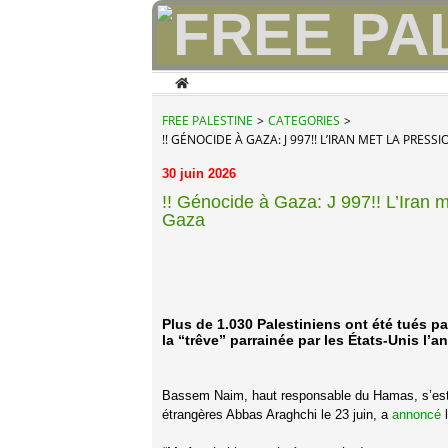
Home
FREE PALESTINE
>
CATEGORIES
>
!! GÉNOCIDE À GAZA: J 997!! L’IRAN MET LA PRES
30 juin 2026
!! Génocide à Gaza: J 997!! L’Iran m
Gaza
Plus de 1.030 Palestiniens ont été tués p
la “trêve” parrainée par les États-Unis l’a
Bassem Naim, haut responsable du Hamas, s’est e
étrangères Abbas Araghchi le 23 juin, a
annoncé
l