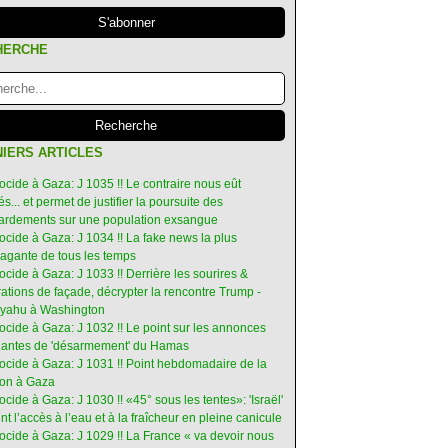
HERCHE
IERS ARTICLES
ocide à Gaza: J 1035 !! Le contraire nous eût
s... et permet de justifier la poursuite des
rdements sur une population exsangue
ocide à Gaza: J 1034 !! La fake news la plus
vagante de tous les temps
ocide à Gaza: J 1033 !! Derrière les sourires &
ations de façade, décrypter la rencontre Trump -
yahu à Washington
ocide à Gaza: J 1032 !! Le point sur les annonces
ruantes de 'désarmement' du Hamas
nocide à Gaza: J 1031 !! Point hebdomadaire de la
ion à Gaza
ocide à Gaza: J 1030 !! «45° sous les tentes»: 'Israël'
int l’accès à l’eau et à la fraîcheur en pleine canicule
ocide à Gaza: J 1029 !! La France « va devoir nous