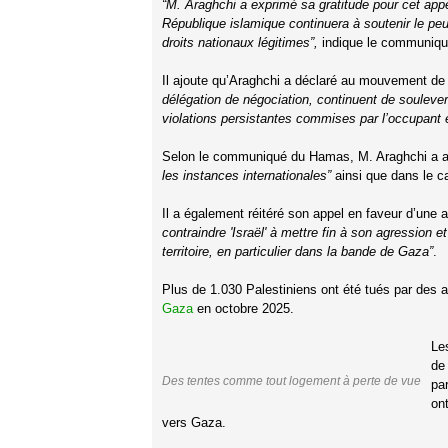
“M. Araghchi a exprimé sa gratitude pour cet appe
République islamique continuera à soutenir le peup
droits nationaux légitimes”,
indique le communiqu
Il ajoute qu’Araghchi a déclaré au mouvement de
délégation de négociation, continuent de soulever
violations persistantes commises par l’occupant e
Selon le communiqué du Hamas, M. Araghchi a affi
les instances internationales”
ainsi que dans le 
Il a également réitéré son appel en faveur d’une 
contraindre 'Israël' à mettre fin à son agression e
territoire, en particulier dans la bande de Gaza”
.
Plus de 1.030 Palestiniens ont été tués par des a
Gaza
en octobre 2025.
Le
de
Des tentes comme tout logement à perte de vue
pa
on
vers Gaza.