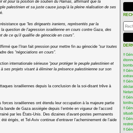
l et pour la position de soutien du Hamas, affirmant que la
le palestinien et sa juste cause jusqu’à la pleine réalisation de ses
é.
REC
 résistance que
“les dirigeants iraniens, représentés par la
 la question de l’agression israélienne en cours contre Gaza, des
t de ce qu’il qualifie de génocide en cours”
.
DERN
rmé que l’Iran fait pression pour mettre fin au génocide
“sur toutes
cadre des
“négociations en cours”.
!! Gén
étonné
action internationale sérieuse
“pour protéger le peuple palestinien et
bomba
t à ses projets visant à éliminer la présence palestinienne sur son
!! Gén
extra
!! Gén
ttaques israéliennes depuis la conclusion de la soi-disant trêve à
déclar
Netan
!! Gén
s forces israéliennes ont étendu leur occupation à la majeure partie
tonit
!! Gé
 la bande de Gaza assiégée depuis l’entrée en vigueur de l’accord
situat
rrainé par les États-Unis. Des dizaines d’avant-postes permanents
!! Gén
t été érigés, et Tel-Aviv continue d’entraver l’acheminement de l’aide
restre
!! Gén