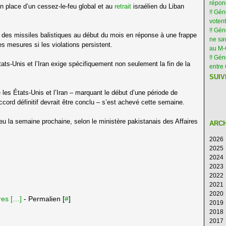
répon
n place d’un cessez-le-feu global et au
retrait
israélien du Liban
!! Gé
votent
!! Gé
 des missiles balistiques au début du mois en réponse à une frappe
ne sav
s mesures si les violations persistent.
au M
!! Gén
États-Unis et l’Iran exige spécifiquement non seulement la fin de la
entre 
SUIV
 les États-Unis et l’Iran – marquant le début d’une période de
cord définitif devrait être conclu – s’est achevé cette semaine.
eu la semaine prochaine, selon le ministère pakistanais des Affaires
ARC
2026
2025
Ao
2024
Ju
D
2023
Ju
N
D
2022
M
Oc
N
D
2021
Av
S
Oc
N
D
2020
M
Ao
S
Oc
N
D
es [
…
]
- Permalien [
#
]
2019
Fé
Ju
Ao
S
Oc
N
D
2018
Ja
Ju
Ju
Ao
S
Oc
N
D
2017
M
Ju
Ju
Ao
S
Oc
N
D