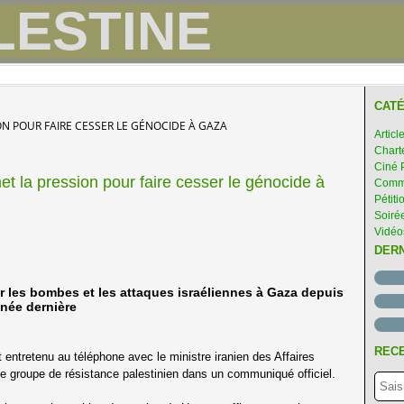
CATÉ
SION POUR FAIRE CESSER LE GÉNOCIDE À GAZA
Articl
Chart
Ciné 
et la pression pour faire cesser le génocide à
Comme
Pétiti
Soirée
Vidéo
DER
ar les bombes et les attaques israéliennes à Gaza depuis
nnée dernière
RECE
ntretenu au téléphone avec le ministre iranien des Affaires
e groupe de résistance palestinien dans un communiqué officiel.