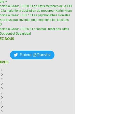
dre »
nocide à Gaza: J 1028 !! Les États membres de la CPI
 à la majorité la destitution du procureur Karim Khan
nocide à Gaza: J 1027 !! Les psychopathes sionistes
ent plus quoi inventer pour maintenir les tensions
-O
ocide à Gaza: J 1026 !! Le football, reflet des luttes
Occident et Sud global
EZ-NOUS
Suivre @Danvhv
HIVES
ût
(7)
illet
écembre
(30)
(28)
in
ovembre
écembre
(29)
(30)
(31)
ai
tobre
ovembre
écembre
(31)
(31)
(30)
(31)
ril
eptembre
tobre
ovembre
écembre
(29)
(31)
(30)
(27)
(30)
ars
ût
eptembre
tobre
ovembre
écembre
(31)
(31)
(32)
(26)
(27)
(30)
vrier
illet
ût
eptembre
tobre
ovembre
écembre
(31)
(31)
(26)
(26)
(26)
(28)
(26)
nvier
in
illet
ût
eptembre
tobre
ovembre
écembre
(29)
(15)
(30)
(29)
(26)
(26)
(30)
(26)
ai
in
illet
ût
eptembre
tobre
ovembre
écembre
(31)
(29)
(18)
(19)
(29)
(29)
(30)
(26)