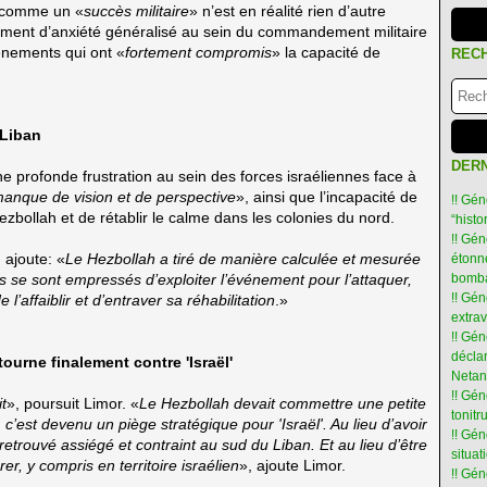
é comme un «
succès militaire
» n’est en réalité rien d’autre
ntiment d’anxiété généralisé au sein du commandement militaire
énements qui ont «
fortement compromis
» la capacité de
REC
 Liban
DERN
e profonde frustration au sein des forces israéliennes face à
anque de vision et de perspective
», ainsi que l’incapacité de
!! Gén
ezbollah et de rétablir le calme dans les colonies du nord.
“hist
!! Gén
, ajoute: «
Le Hezbollah a tiré de manière calculée et mesurée
étonné
ls se sont empressés d’exploiter l’événement pour l’attaquer,
bomba
!! Gén
l’affaiblir et d’entraver sa réhabilitation
.»
extra
!! Gén
déclar
tourne finalement contre 'Israël'
Netan
!! Gén
t
», poursuit Limor. «
Le Hezbollah devait commettre une petite
tonit
, c’est devenu un piège stratégique pour 'Israël'. Au lieu d’avoir
!! Gé
st retrouvé assiégé et contraint au sud du Liban.
Et au lieu d’être
situat
rer, y compris en territoire israélien
», ajoute Limor.
!! Gén