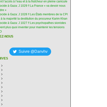
int l’accès à l’eau et à la fraîcheur en pleine canicule
ocide à Gaza: J 1029 !! La France « va devoir nous
dre »
nocide à Gaza: J 1028 !! Les États membres de la CPI
 à la majorité la destitution du procureur Karim Khan
nocide à Gaza: J 1027 !! Les psychopathes sionistes
ent plus quoi inventer pour maintenir les tensions
-O
EZ-NOUS
Suivre @Danvhv
HIVES
ût
(8)
illet
écembre
(30)
(28)
in
ovembre
écembre
(29)
(30)
(31)
ai
tobre
ovembre
écembre
(31)
(31)
(30)
(31)
ril
eptembre
tobre
ovembre
écembre
(29)
(31)
(30)
(27)
(30)
ars
ût
eptembre
tobre
ovembre
écembre
(31)
(31)
(32)
(26)
(27)
(30)
vrier
illet
ût
eptembre
tobre
ovembre
écembre
(31)
(31)
(26)
(26)
(26)
(28)
(26)
nvier
in
illet
ût
eptembre
tobre
ovembre
écembre
(29)
(15)
(30)
(29)
(26)
(26)
(30)
(26)
ai
in
illet
ût
eptembre
tobre
ovembre
écembre
(31)
(29)
(18)
(19)
(29)
(29)
(30)
(26)