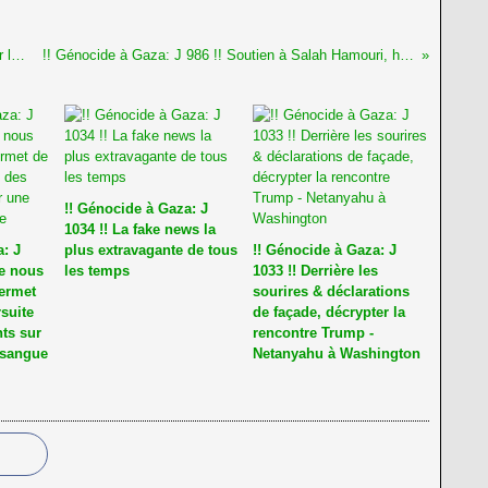
!! Génocide à Gaza: 984 !! Nouveau rapport sur les produits des colonies
!! Génocide à Gaza: J 986 !! Soutien à Salah Hamouri, harcelé par les génocidaires
!! Génocide à Gaza: J
1034 !! La fake news la
: J
plus extravagante de tous
!! Génocide à Gaza: J
re nous
les temps
1033 !! Derrière les
permet
sourires & déclarations
rsuite
de façade, décrypter la
ts sur
rencontre Trump -
xsangue
Netanyahu à Washington