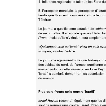
4. Influence régionale: le fait que les États d
5. Perception mondiale: la perception d’'Is
tandis que l’Iran est considéré comme le «
mo
Téhéran
Le journal a qualifié cette situation de «
déter
de reconnaître. Il a rappelé que les États-Uni
l’Iran
», mais qu’ils n’y étaient tout simpleme
«
Quiconque croit qu’'Israël' vivra en paix av
trompe
», ajoutait l’article.
Le journal a également noté que Netanyahu o
des soldats du nord, de l’armée israélienne et
événements de cette semaine sur l’axe Beyr
'Israël' a sombré, démontrant sa soumission 
dissuasion.
Plusieurs fronts unis contre 'Israël'
Israel Hayom
reconnaît également que les dif
sont désormais unis contre 'Israël', l’Iran aya