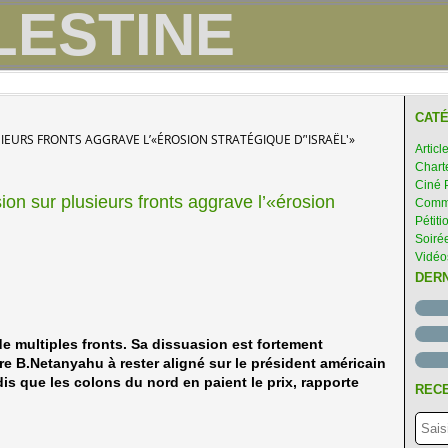
CATÉ
LUSIEURS FRONTS AGGRAVE L’«ÉROSION STRATÉGIQUE D’'ISRAËL'»
Articl
Chart
Ciné 
ion sur plusieurs fronts aggrave l’«érosion
Comme
Pétiti
Soirée
Vidéo
DER
 de multiples fronts. Sa dissuasion est fortement
re B.Netanyahu à rester aligné sur le président américain
is que les colons du nord en paient le prix, rapporte
RECE