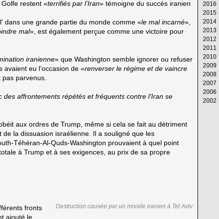
u Golfe restent «
terrifiés par l’Iran
» témoigne du succès iranien
2016
Av
M
Ju
Ju
Ao
S
Oc
N
D
2015
M
Av
M
Ju
Ju
Ao
S
Oc
N
D
raël' dans une grande partie du monde comme «
le mal incarné
»,
2014
Fé
M
Av
M
Ju
Ju
Ao
S
Oc
N
D
2013
Ja
Fé
M
Av
M
Ju
Ju
Ao
S
Oc
N
D
indre mal
», est également perçue comme une victoire pour
2012
Ja
Fé
M
Av
M
Ju
Ju
Ao
S
Oc
N
D
2011
Ja
Fé
M
Av
M
Ju
Ju
Ao
S
Oc
N
D
2010
Ja
Fé
M
Av
M
Ju
Ju
Ao
S
Oc
N
D
mination iranienne
» que Washington semble ignorer ou refuser
2009
Ja
Fé
M
Av
M
Ju
Ju
Ao
S
Oc
N
D
s avaient eu l’occasion de «
renverser le régime et de vaincre
2008
Ja
Fé
M
Av
M
Ju
Ju
Ao
S
Oc
N
D
nt pas parvenus.
2007
Ja
Fé
M
Av
M
Ju
Ju
Ao
S
Oc
N
D
2006
Ja
Fé
M
Av
M
Ju
Ju
Ao
S
Oc
N
D
ec des affrontements répétés et fréquents contre l’Iran se
2002
Ja
Fé
M
Av
M
Ju
Ju
Ao
S
Oc
N
D
Ja
Fé
M
Av
M
Ju
Ju
Ao
S
Oc
N
Ja
Ja
Fé
M
Av
M
Ju
Ju
Ao
S
béit aux ordres de Trump, même si cela se fait au détriment
Ja
Fé
M
Av
M
Ju
Ju
Ao
 de la dissuasion israélienne. Il a souligné que les
Ja
Fé
M
Av
M
Ju
Ju
outh-Téhéran-Al-Quds-Washington prouvaient à quel point
Ja
Fé
M
Av
M
Ju
totale à Trump et à ses exigences, au prix de sa propre
Ja
Fé
M
Av
M
Ja
Fé
M
Av
Ja
Fé
M
Ja
Fé
Ja
Destruction causée par un missile iranien à Tel Aviv
férents fronts
nt ajouté le