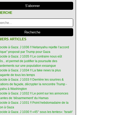
HERCHE
IERS ARTICLES
ocide à Gaza: J 1036 !! Netanyahu rejette l’accord
orique” proposé par Trump pour Gaza
ocide à Gaza: J 1035 !! Le contraire nous eût
s... et permet de justifier la poursuite des
rdements sur une population exsangue
ocide à Gaza: J 1034 !! La fake news la plus
vagante de tous les temps
ocide à Gaza: J 1033 !! Derrière les sourires &
ations de façade, décrypter la rencontre Trump -
yahu à Washington
ocide à Gaza: J 1032 !! Le point sur les annonces
ruantes de 'désarmement' du Hamas
nocide à Gaza: J 1031 !! Point hebdomadaire de la
ion à Gaza
ocide à Gaza: J 1030 !! «45° sous les tentes»: 'Israël'