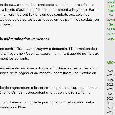
restre
ban de «
frustrante
», imputant cette situation aux restrictions
!! Gén
la liberté d’action israélienne, notamment à Beyrouth. Parmi
répon
on difficile figurent l’extension des combats aux colonies
!! Gé
tégique et les pertes quasi quotidiennes parmi les soldats, en
votent
optique.
!! Gé
ne sav
au M
la «
détermination iranienne
»
SUIV
ne contre l’Iran,
Israel Hayom
a déconstruit l’affirmation des
aurait reçu une «
leçon cinglante
», affirmant que de nombreux
mment les suivants:
ARC
ésilience du système politique et militaire iranien après avoir
2026
sance de la région et du monde
» constituent une victoire en
2025
Ao
2024
Ju
D
2023
Ju
N
D
cité des agresseurs à briser son emprise sur l’uranium enrichi,
2022
M
Oc
N
D
étroit d’Ormuz, représentent une autre victoire iranienne
2021
Av
S
Oc
N
D
2020
M
Ao
S
Oc
N
D
et non Téhéran, qui plaide pour un accord et semble prêt à
2019
Fé
Ju
Ao
S
Oc
N
D
table pour l’Iran
2018
Ja
Ju
Ju
Ao
S
Oc
N
D
2017
M
Ju
Ju
Ao
S
Oc
N
D