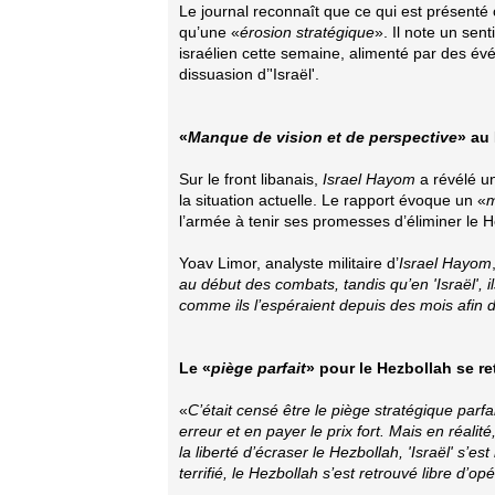
Le journal reconnaît que ce qui est présent
qu’une «
érosion stratégique
». Il note un se
israélien cette semaine, alimenté par des év
dissuasion d’'Israël'.
«
Manque de vision et de perspective
» au
Sur le front libanais,
Israel Hayom
a révélé un
la situation actuelle. Le rapport évoque un «
m
l’armée à tenir ses promesses d’éliminer le H
Yoav Limor, analyste militaire d’
Israel Hayom
au début des combats, tandis qu’en 'Israël', i
comme ils l’espéraient depuis des mois afin de 
Le «
piège parfait
» pour le Hezbollah se re
«
C’était censé être le piège stratégique parfai
erreur et en payer le prix fort. Mais en réalité
la liberté d’écraser le Hezbollah, 'Israël' s’e
terrifié, le Hezbollah s’est retrouvé libre d’opé