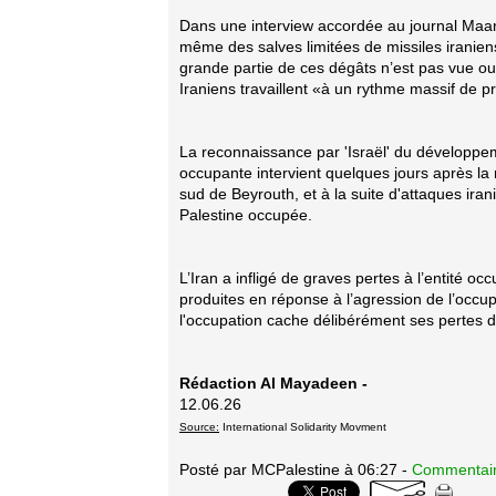
Dans une interview accordée au journal Maar
même des salves limitées de missiles iranien
grande partie de ces dégâts n’est pas vue ou 
Iraniens travaillent «à un rythme massif de pr
La reconnaissance par 'Israël' du développeme
occupante intervient quelques jours après la 
sud de Beyrouth, et à la suite d'attaques iran
Palestine occupée.
L’Iran a infligé de graves pertes à l’entité o
produites en réponse à l’agression de l’occupa
l'occupation cache délibérément ses pertes d
Rédaction Al Mayadeen -
12.06.26
Source:
International Solidarity Movment
Posté par MCPalestine à 06:27 -
Commentair