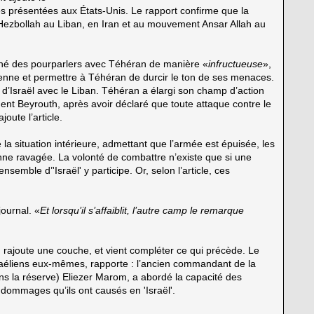
es présentées aux États-Unis. Le rapport confirme que la
u Hezbollah au Liban, en Iran et au mouvement Ansar Allah au
ené des pourparlers avec Téhéran de manière «
infructueuse
»,
nienne et permettre à Téhéran de durcir le ton de ses menaces.
 d’Israël avec le Liban. Téhéran a élargi son champ d’action
ent Beyrouth, après avoir déclaré que toute attaque contre le
joute l’article.
 la situation intérieure, admettant que l’armée est épuisée, les
ienne ravagée. La volonté de combattre n’existe que si une
l’ensemble d’'Israël' y participe. Or, selon l’article, ces
journal. «
Et lorsqu’il s’affaiblit, l’autre camp le remarque
rajoute une couche, et vient compléter ce qui précède. Le
sraéliens eux-mêmes, rapporte :
l’ancien commandant de la
ans la réserve) Eliezer Marom, a abordé la capacité des
 dommages qu’ils ont causés en 'Israël'.