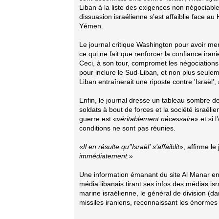
Liban à la liste des exigences non négociabl
dissuasion israélienne s’est affaiblie face a
Yémen.
Le journal critique Washington pour avoir m
ce qui ne fait que renforcer la confiance ira
Ceci, à son tour, compromet les négociations
pour inclure le Sud-Liban, et non plus seulem
Liban entraînerait une riposte contre 'Israël', a
Enfin, le journal dresse un tableau sombre de
soldats à bout de forces et la société israél
guerre est «
véritablement nécessaire
» et si 
conditions ne sont pas réunies.
«
Il en résulte qu’'Israël' s’affaiblit
», affirme le 
immédiatement.
»
Une information émanant du site Al Manar en 
média libanais tirant ses infos des médias i
marine israélienne, le général de division (d
missiles iraniens, reconnaissant les énormes