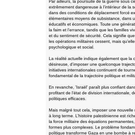
Par ailleurs, la poursuite de la guerre sous c
extrêmement dangereuse à l’intérieur de la s
dans des conditions de déplacement forcé ex
élémentaires moyens de subsistance, dans un 
éducatifs et économiques. Toute une générati
la faim et l’errance, tandis que les familles
et du sentiment de sécurité. Cela signifie q
les opérations militaires cessent, mais qu’el
psychologique et social.
La réalité actuelle indique également que l
désireuse, d’imposer une quelconque trajectoi
initiatives internationales continuent de tour
fondamental de la trajectoire politique et mil
En revanche, 'Israël' paraît plus confiant dan
profitant de l’état de division internationale
politiques efficaces.
Mais malgré tout cela, imposer une nouvelle r
à long terme. L’histoire palestinienne est ric
la force militaire des équations permanentes
formes plus complexes. Le problème fondament
politique transforme Gaza en une bombe à reta