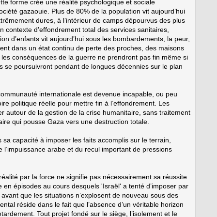
ette forme crée une réalité psychologique et sociale
ociété gazaouie. Plus de 80% de la population vit aujourd’hui
trêmement dures, à l’intérieur de camps dépourvus des plus
contexte d’effondrement total des services sanitaires,
on d’enfants vit aujourd’hui sous les bombardements, la peur,
 vivent dans un état continu de perte des proches, des maisons
ue les conséquences de la guerre ne prendront pas fin même si
les se poursuivront pendant de longues décennies sur le plan
a communauté internationale est devenue incapable, ou peu
re politique réelle pour mettre fin à l’effondrement. Les
ner autour de la gestion de la crise humanitaire, sans traitement
itaire qui pousse Gaza vers une destruction totale.
s sa capacité à imposer les faits accomplis sur le terrain,
, de l’impuissance arabe et du recul important de pressions
éalité par la force ne signifie pas nécessairement sa réussite
he en épisodes au cours desquels 'Israël' a tenté d’imposer par
, avant que les situations n’explosent de nouveau sous des
al réside dans le fait que l’absence d’un véritable horizon
rdement. Tout projet fondé sur le siège, l’isolement et le