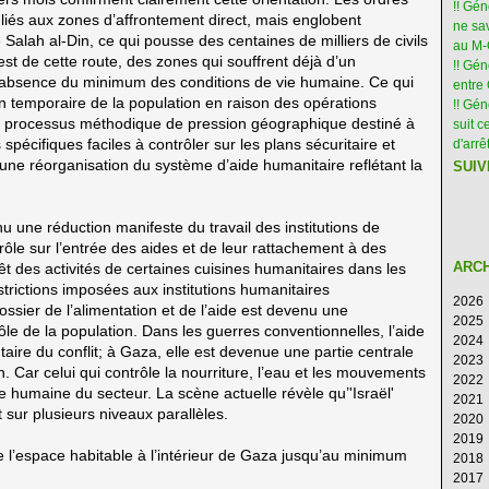
!! Gé
liés aux zones d’affrontement direct, mais englobent
ne sav
alah al-Din, ce qui pousse des centaines de milliers de civils
au M
est de cette route, des zones qui souffrent déjà d’un
!! Gén
 l’absence du minimum des conditions de vie humaine. Ce qui
entre 
ion temporaire de la population en raison des opérations
!! Gé
à un processus méthodique de pression géographique destiné à
suit c
pécifiques faciles à contrôler sur les plans sécuritaire et
d'arr
une réorganisation du système d’aide humanitaire reflétant la
SUIV
u une réduction manifeste du travail des institutions de
ôle sur l’entrée des aides et de leur rattachement à des
ARC
t des activités de certaines cuisines humanitaires dans les
strictions imposées aux institutions humanitaires
2026
ossier de l’alimentation et de l’aide est devenu une
2025
Ao
le de la population. Dans les guerres conventionnelles, l’aide
2024
Ju
D
re du conflit; à Gaza, elle est devenue une partie centrale
2023
Ju
N
D
n. Car celui qui contrôle la nourriture, l’eau et les mouvements
2022
M
Oc
N
D
e humaine du secteur. La scène actuelle révèle qu’'Israël'
2021
Av
S
Oc
N
D
 sur plusieurs niveaux parallèles.
2020
M
Ao
S
Oc
N
D
2019
Fé
Ju
Ao
S
Oc
N
D
e l’espace habitable à l’intérieur de Gaza jusqu’au minimum
2018
Ja
Ju
Ju
Ao
S
Oc
N
D
2017
M
Ju
Ju
Ao
S
Oc
N
D