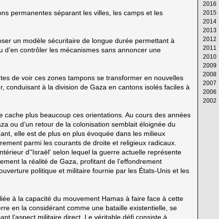
2016
Av
M
Ju
Ju
Ao
S
Oc
N
D
ns permanentes séparant les villes, les camps et les
2015
M
Av
M
Ju
Ju
Ao
S
Oc
N
D
2014
Fé
M
Av
M
Ju
Ju
Ao
S
Oc
N
D
2013
Ja
Fé
M
Av
M
Ju
Ju
Ao
S
Oc
N
D
2012
Ja
Fé
M
Av
M
Ju
Ju
Ao
S
Oc
N
D
poser un modèle sécuritaire de longue durée permettant à
2011
Ja
Fé
M
Av
M
Ju
Ju
Ao
S
Oc
N
D
r ou d’en contrôler les mécanismes sans annoncer une
2010
Ja
Fé
M
Av
M
Ju
Ju
Ao
S
Oc
N
D
2009
Ja
Fé
M
Av
M
Ju
Ju
Ao
S
Oc
N
D
2008
Ja
Fé
M
Av
M
Ju
Ju
Ao
S
Oc
N
D
santes de voir ces zones tampons se transformer en nouvelles
2007
Ja
Fé
M
Av
M
Ju
Ju
Ao
S
Oc
N
D
ur, conduisant à la division de Gaza en cantons isolés faciles à
2006
Ja
Fé
M
Av
M
Ju
Ju
Ao
S
Oc
N
D
2002
Ja
Fé
M
Av
M
Ju
Ju
Ao
S
Oc
N
D
Ja
Fé
M
Av
M
Ju
Ju
Ao
S
Oc
N
Ja
 ne cache plus beaucoup ces orientations. Au cours des années
Ja
Fé
M
Av
M
Ju
Ju
Ao
S
za ou d’un retour de la colonisation semblait éloignée du
Ja
Fé
M
Av
M
Ju
Ju
Ao
ndant, elle est de plus en plus évoquée dans les milieux
Ja
Fé
M
Av
M
Ju
Ju
ièrement parmi les courants de droite et religieux radicaux.
Ja
Fé
M
Av
M
Ju
ntérieur d’'Israël' selon lequel la guerre actuelle représente
Ja
Fé
M
Av
M
ement la réalité de Gaza, profitant de l’effondrement
Ja
Fé
M
Av
verture politique et militaire fournie par les États-Unis et les
Ja
Fé
M
Ja
Fé
Ja
liée à la capacité du mouvement Hamas à faire face à cette
re en la considérant comme une bataille existentielle, se
t l’aspect militaire direct. Le véritable défi consiste à