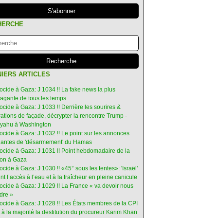
HERCHE
IERS ARTICLES
ocide à Gaza: J 1034 !! La fake news la plus
vagante de tous les temps
ocide à Gaza: J 1033 !! Derrière les sourires &
ations de façade, décrypter la rencontre Trump -
yahu à Washington
ocide à Gaza: J 1032 !! Le point sur les annonces
ruantes de 'désarmement' du Hamas
nocide à Gaza: J 1031 !! Point hebdomadaire de la
ion à Gaza
ocide à Gaza: J 1030 !! «45° sous les tentes»: 'Israël'
int l’accès à l’eau et à la fraîcheur en pleine canicule
ocide à Gaza: J 1029 !! La France « va devoir nous
dre »
nocide à Gaza: J 1028 !! Les États membres de la CPI
 à la majorité la destitution du procureur Karim Khan