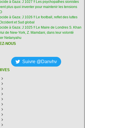
nocide à Gaza: J 1027 !! Les psychopathes sionistes
ent plus quoi inventer pour maintenir les tensions
-O
ocide à Gaza: J 1026 !! Le football, reflet des luttes
Occident et Sud global
nocide à Gaza: J 1025 !! Le Maire de Londres S. Khan
elui de New-York, Z. Mamdani, dans leur volonté
êter Netanyahu
EZ-NOUS
Suivre @Danvhv
HIVES
ût
(6)
illet
écembre
(30)
(28)
in
ovembre
écembre
(29)
(30)
(31)
ai
tobre
ovembre
écembre
(31)
(31)
(30)
(31)
ril
eptembre
tobre
ovembre
écembre
(29)
(31)
(30)
(27)
(30)
ars
ût
eptembre
tobre
ovembre
écembre
(31)
(31)
(32)
(26)
(27)
(30)
vrier
illet
ût
eptembre
tobre
ovembre
écembre
(31)
(31)
(26)
(26)
(26)
(28)
(26)
nvier
in
illet
ût
eptembre
tobre
ovembre
écembre
(29)
(15)
(30)
(29)
(26)
(26)
(30)
(26)
ai
in
illet
ût
eptembre
tobre
ovembre
écembre
(31)
(29)
(18)
(19)
(29)
(29)
(30)
(26)