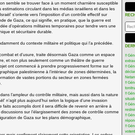
égion semble se trouver face à un moment charnière susceptible
s estimations circulant dans les médias israéliens et dans les
sraël' s’oriente vers l’imposition d’un contrôle effectif sur
REC
de de Gaza, ce qui signifie, en pratique, que la guerre est
dée d’opérations militaires temporaires pour tendre vers une
hique et sécuritaire durable.
damment du contexte militaire et politique qui l’a précédée.
DERN
e combat et d’usure, traite désormais Gaza comme un espace
!! Gén
taire, et non plus seulement comme un théâtre de guerre
extra
rojet ont commencé à prendre progressivement forme sur le
!! Gén
graphique palestinienne à l’intérieur de zones déterminées, la
déclar
formation de vastes portions du secteur en zones fermées
Netan
!! Gén
.
tonit
!! Gé
ans l’ampleur du contrôle militaire, mais aussi dans la nature
situat
l' n’agit plus aujourd’hui selon la logique d’une invasion
!! Gén
 faits accomplis dont il sera difficile de revenir en arrière à
restre
es discussions sur l’élargissement des zones de contrôle comme
!! Gén
nfiguration de Gaza sur les plans démographique,
répon
!! Gé
votent
ers mois confirment clairement cette orientation. Les ordres