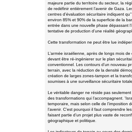
majeure partie du territoire du secteur, la r
de redéfinir entièrement l’avenir de Gaza. Le
centres d’évaluation sécuritaire indiquent qu’'I
environ 85% et 90% de la superficie de la ban
entrée dans une nouvelle phase dépassant l’i
tentative de production d’une réalité géograp
Cette transformation ne peut être lue indépen
L’armée israélienne, après de longs mois d
devant être ré-ingénierer sur le plan sécuri
conventionnel. Les contours d’un nouveau p
terrain, avec la réduction de la densité démo
création de larges zones-tampon et la trans
soumises à une surveillance sécuritaire totale
Le véritable danger ne réside pas seulement d
des transformations qui l’accompagnent. 'Israë
temporaire, mais selon celle de l’imposition de
l’avenir. C’est pourquoi il faut comprendre l
faisant partie d’un projet plus vaste de reco
géographique et politique.
Les indicateurs de terrain au cours des derni