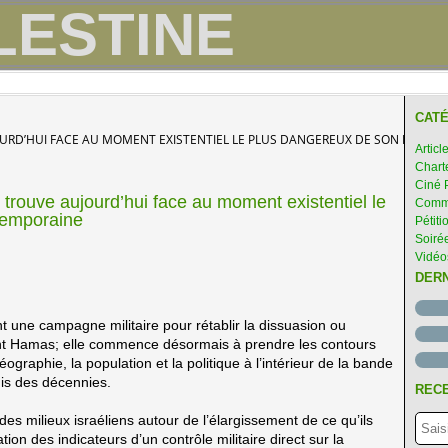
CATÉ
UJOURD’HUI FACE AU MOMENT EXISTENTIEL LE PLUS DANGEREUX DE SON HISTO
Articl
Chart
Ciné 
trouve aujourd’hui face au moment existentiel le
Comme
temporaine
Pétiti
Soirée
Vidéo
DER
 une campagne militaire pour rétablir la dissuasion ou
ment Hamas; elle commence désormais à prendre les contours
éographie, la population et la politique à l’intérieur de la bande
is des décennies.
RECE
 des milieux israéliens autour de l’élargissement de ce qu’ils
ion des indicateurs d’un contrôle militaire direct sur la