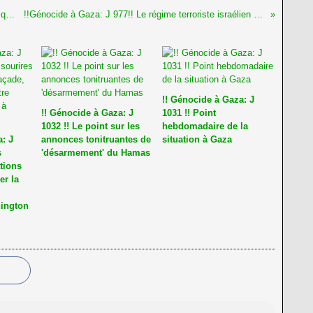
!!Génocide à Gaza: J 975!! Un "cessez-le-feu" qui n’a jamais été respecté peut-il encore voler en éclat?
!!Génocide à Gaza: J 977!! Le régime terroriste israélien profite de n'importe quelle excuse pour brimer toujours plus Gaza
!! Génocide à Gaza: J
!! Génocide à Gaza: J
1031 !! Point
1032 !! Le point sur les
hebdomadaire de la
: J
annonces tonitruantes de
situation à Gaza
s
'désarmement' du Hamas
tions
er la
ington