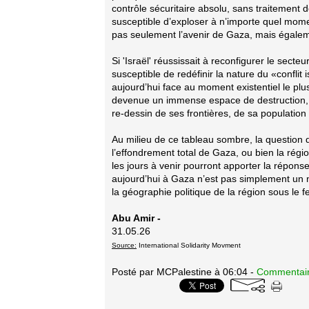
contrôle sécuritaire absolu, sans traitement de
susceptible d’exploser à n’importe quel mome
pas seulement l’avenir de Gaza, mais égaleme
Si 'Israël' réussissait à reconfigurer le sec
susceptible de redéfinir la nature du «conflit
aujourd’hui face au moment existentiel le pl
devenue un immense espace de destruction, de
re-dessin de ses frontières, de sa population 
Au milieu de ce tableau sombre, la question
l’effondrement total de Gaza, ou bien la rég
les jours à venir pourront apporter la réponse
aujourd’hui à Gaza n’est pas simplement un n
la géographie politique de la région sous le f
Abu Amir -
31.05.26
Source:
International Solidarity Movment
Posté par MCPalestine à 06:04 -
Commentair