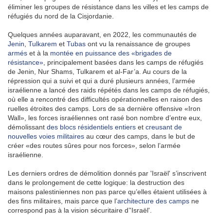
éliminer les groupes de résistance dans les villes et les camps de
réfugiés du nord de la Cisjordanie.
Quelques années auparavant, en 2022, les communautés de
Jenin
,
Tulkarem
et
Tubas
ont vu la renaissance de groupes
armés
et à la
montée en puissance des «brigades de
résistance
»
, principalement basées dans les camps de réfugiés
de Jenin, Nur Shams, Tulkarem et al-Far’a. Au cours de la
répression qui a suivi et qui a duré plusieurs années, l’armée
israélienne a lancé des raids répétés dans les camps de réfugiés,
où elle a rencontré des difficultés opérationnelles en raison des
ruelles étroites des camps. Lors de sa dernière offensive «Iron
Wall», les forces israéliennes ont rasé bon nombre d’entre eux,
démolissant
des blocs résidentiels entiers
et
creusant de
nouvelles voies militaires
au cœur des camps, dans le but de
créer «des routes sûres pour nos forces», selon l’armée
israélienne.
Les derniers ordres de démolition donnés par 'Israël' s’inscrivent
dans le prolongement de cette logique: la destruction des
maisons palestiniennes non pas parce qu’elles étaient utilisées à
des fins militaires, mais parce que l’
architecture des camps
ne
correspond pas à la vision sécuritaire d’'Israël'.