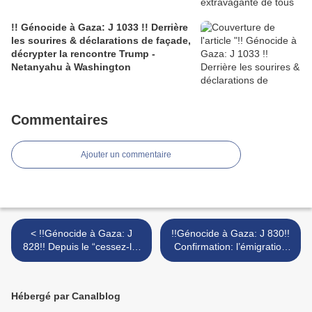
!! Génocide à Gaza: J 1033 !! Derrière
les sourires & déclarations de façade,
décrypter la rencontre Trump -
Netanyahu à Washington
Commentaires
Ajouter un commentaire
< !!Génocide à Gaza: J
!!Génocide à Gaza: J 830!!
828!! Depuis le “cessez-le-
Confirmation: l’émigration
feu”, cinq Palestiniens sont
israélienne record révèle
tués en moyenne chaque
une crise profonde au cœur
jour
du projet sioniste >
Hébergé par Canalblog