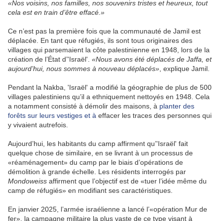
«Nos voisins, nos familles, nos souvenirs tristes et heureux, tout
cela est en train d’être effacé.»
Ce n’est pas la première fois que la communauté de Jamil est
déplacée. En tant que réfugiés, ils sont tous originaires des
villages qui parsemaient la côte palestinienne en 1948, lors de la
création de l’État d’'Israël'.
«Nous avons été déplacés de Jaffa, et
aujourd’hui, nous sommes à nouveau déplacés»
, explique Jamil.
Pendant la Nakba, 'Israël' a modifié la géographie de plus de 500
villages palestiniens qu’il a ethniquement nettoyés en 1948. Cela
a notamment consisté à démolir des maisons, à
planter des
forêts sur leurs vestiges et à
effacer les traces des personnes qui
y vivaient autrefois.
Aujourd’hui, les habitants du camp affirment qu’'Israël' fait
quelque chose de similaire, en se livrant à un processus de
«réaménagement» du camp par le biais d’opérations de
démolition à grande échelle. Les résidents interrogés par
Mondoweiss
affirment que l’objectif est de «tuer l’idée même du
camp de réfugiés» en modifiant ses caractéristiques.
En janvier 2025, l’armée israélienne a lancé l’«opération Mur de
fer», la campagne militaire la plus vaste de ce type visant à