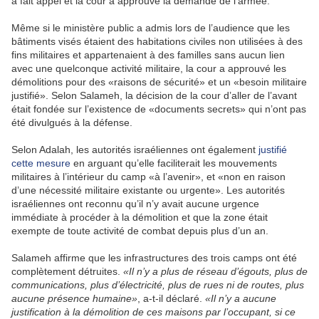
a fait appel et la cour a approuvé la demande de l’armée.
Même si le ministère public a admis lors de l’audience que les
bâtiments visés étaient des habitations civiles non utilisées à des
fins militaires et appartenaient à des familles sans aucun lien
avec une quelconque activité militaire, la cour a approuvé les
démolitions pour des «raisons de sécurité» et un «besoin militaire
justifié». Selon Salameh, la décision de la cour d’aller de l’avant
était fondée sur l’existence de «documents secrets» qui n’ont pas
été divulgués à la défense.
Selon Adalah, les autorités israéliennes ont également
justifié
cette mesure
en arguant qu’elle faciliterait les mouvements
militaires à l’intérieur du camp «à l’avenir», et «non en raison
d’une nécessité militaire existante ou urgente». Les autorités
israéliennes ont reconnu qu’il n’y avait aucune urgence
immédiate à procéder à la démolition et que la zone était
exempte de toute activité de combat depuis plus d’un an.
Salameh affirme que les infrastructures des trois camps ont été
complètement détruites.
«Il n’y a plus de réseau d’égouts, plus de
communications, plus d’électricité, plus de rues ni de routes, plus
aucune présence humaine»
, a-t-il déclaré.
«Il n’y a aucune
justification à la démolition de ces maisons par l’occupant, si ce